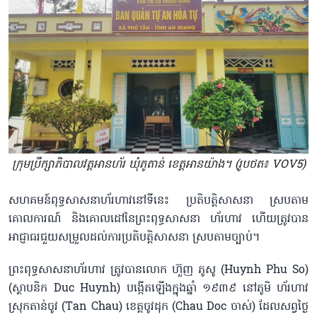
ក្រុមប្រឹក្សាភិបាលវត្តអានហ័រ ឃុំភូតាន់ ខេត្តអានយ៉ាង។ (រូបថត៖ VOV5)
សហគមន៍ពុទ្ធសាសនាហ័រហាវនៅទីនេះ ប្រតិបត្តិសាសនា ស្របតាម
គោលការណ៍ និងគោលដៅនៃព្រះពុទ្ធសាសនា ហ័រហាវ ហើយត្រូវបាន
អាជ្ញាធរជួយសម្រួលដល់ការប្រតិបត្តិសាសនា ស្របតាមច្បាប់។
ព្រះពុទ្ធសាសនាហ័រហាវ ត្រូវបានលោក ហ៊ួញ ភូសូ (Huynh Phu So)
(ស្ថាបនិក Duc Huynh) បង្កើតឡើងក្នុងឆ្នាំ ១៩៣៩ នៅភូមិ ហ័រហាវ
ស្រុកតាន់ចូវ (Tan Chau) ខេត្តចូវដុក (Chau Doc ចាស់) ដែលសព្វថ្ងៃ