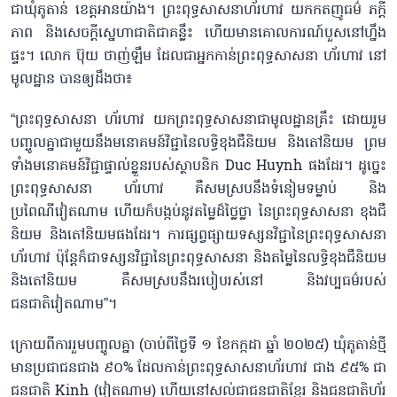
ជាឃុំភូតាន់ ខេត្តអានយ៉ាង។ ព្រះពុទ្ធសាសនាហ័រហាវ យកកតញូធម៌ ភក្ដី
ភាព និងសេចក្ដីស្នេហាជាតិជាគន្លឹះ ហើយមានគោលការណ៍បួសនៅហ្នឹង
ផ្ទះ។ លោក ប៊ុយ ថាញ់ឡឹម​ ដែលជាអ្នកកាន់ព្រះពុទ្ធសាសនា ហ័រហាវ នៅ
មូលដ្ឋាន បានឲ្យដឹងថា៖
“ព្រះពុទ្ធសាសនា ហ័រហាវ យកព្រះពុទ្ធសាសនាជាមូលដ្ឋានគ្រឹះ ដោយរួម
បញ្ចូលគ្នាជាមួយនឹងមនោគមន៍វិជ្ជានៃលទ្ធិខុងជឺនិយម និងតៅនិយម ព្រម
ទាំងមនោគមន៍វិជ្ជាផ្ទាល់ខ្លួនរបស់ស្ថាបនិក Duc Huynh ផងដែរ។ ដូច្នេះ
ព្រះពុទ្ធសាសនា ហ័រហាវ គឺសមស្របនឹងទំនៀមទម្លាប់ និង
ប្រពៃណីវៀតណាម ហើយក៏បង្កប់នូវតម្លៃដ៏ថ្លៃថ្លា នៃព្រះពុទ្ធសាសនា ខុងជឺ
និយម និងតៅនិយមផងដែរ។ ការផ្សព្វផ្សាយទស្សនវិជ្ជានៃព្រះពុទ្ធសាសនា
ហ័រហាវ ប៉ុន្តែក៏ជាទស្សនវិជ្ជានៃព្រះពុទ្ធសាសនា និងតម្លៃនៃលទ្ធិខុងជឺនិយម
និងតៅនិយម គឺសមស្របនឹងរបៀបរស់នៅ និងវប្បធម៌របស់
ជនជាតិវៀតណាម”។
ក្រោយពីការរួមបញ្ចូលគ្នា (ចាប់ពីថ្ងៃទី ១ ខែកក្កដា ឆ្នាំ ២០២៥) ឃុំភូតាន់ថ្មី
មានប្រជាជនជាង ៩០% ដែលកាន់ព្រះពុទ្ធសាសនាហ័រហាវ ជាង ៩៥% ជា
ជនជាតិ Kinh (វៀតណាម) ហើយនៅសល់ជាជនជាតិខ្មែរ និងជនជាតិហ័រ​