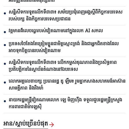
អភិវឌ្ឍន៍ធនធានមនុស្សជាតិ
សន្និសីទការទូតលើកទី៣៣៖ សម័យប្រជុំពេញអង្គស្តីពីកិច្ច​ការបរទេស
●
របស់​បក្ស និងកិច្ច​ការបរទេសប្រជាជន
វត្តមានដ៏លេចធ្លោរបស់វៀតណាមនៅក្នុងរលក AI សកល
●
ប្រទេសថៃតែងតែត្រៀមខ្លួនជាមិត្តស្មោះត្រង់ និងជាអ្នកជិតខាងដែល
●
អាចទុកចិត្តបានរបស់វៀតណាម
សន្និសីទការទូតលើកទី៣៣៖ លើក​កម្ពស់គុណភាពនិងប្រសិទ្ធភាព
●
ប្រតិបត្តិការ​នៃស្ថាប័ន​​តំណាងនៅឯ​បរទេស​
លោក​អគ្គលេខាបក្ស ប្រធានរដ្ឋ តូ ឡឹម៖ រួមគ្នាកសាងសហគមន៍អាស៊ាន
●
សាមគ្គីភាព និងរឹងមាំ
នាយករដ្ឋមន្ត្រីវៀតណាមលោក ឡេ មិញហ៊ឹង ទទួលជួបរដ្ឋមន្ត្រីក្រសួង
●
ការពារជាតិម៉ាឡេស៊ី
អាន/ស្តាប់ច្រើនបំផុត