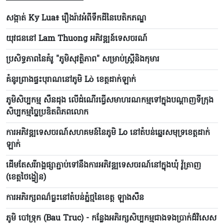
សង្កាត់ Ky Lua៖ រឿងរ៉ាវអំពីទឹកដីនៃបេតិកភណ្ឌ
យុវជននៅ Lam Thuong អភិវឌ្ឍន៍ទេសចរណ៍
ប្រសិទ្ធភាពនៃគំរូ "ភូមិសុវត្ថិភាព" សម្រាប់ស្ត្រីនិងកុមារ
គំនូរព្រាងផ្ទះបុរាណនៅភូមិ Lò ខេត្តដាក់ឡាក់
ភូមិសិប្បកម្ម សឺនដុង លើដំណើរធ្វើសមាហរណកម្មទៅក្នុងបណ្តាញទីក្រុង
សិប្បកម្មច្នៃប្រឌិតពិភពលោក
ការអភិវឌ្ឍទេសចរណ៍សហគមន៍នៃភូមិ Lo នៅតំបន់ឆ្នេរសមុទ្រខេត្តដាក់
ឡាក់
ដើមតែសរីរាង្គផ្សាភ្ជាប់ទៅនឹងការអភិវឌ្ឍទេសចរណ៍នៅក្នុងឃុំ វ៉ូត្រាញ
(ខេត្តថៃង្វៀន)
ការអភិរក្សពណ៌ធ្លះនៅតំបន់ភ្នំថ្មនៃខេត្ត ឡាងសឺន
ភូមិ បៅទ្រុក (Bau Truc) - កន្លែងអភិរក្សសិប្បកម្មជាងទងប្រាក់ដ៏វិសេស