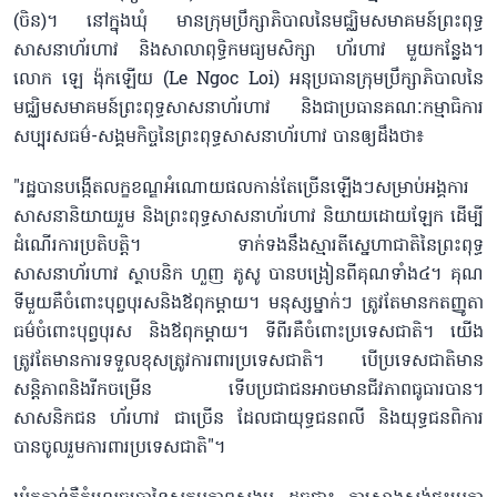
(ចិន)។ នៅក្នុងឃុំ មានក្រុមប្រឹក្សាភិបាលនៃមជ្ឈិមសមាគមន៍ព្រះពុទ្ធ
សាសនាហ័រហាវ និងសាលាពុទ្ធិកមធ្យមសិក្សា ហ័រហាវ មួយកន្លែង។
លោក ឡេ ង៉ុកឡើយ (Le Ngoc Loi) អនុប្រធានក្រុមប្រឹក្សាភិបាលនៃ
មជ្ឈិមសមាគមន៍ព្រះពុទ្ធសាសនាហ័រហាវ និងជាប្រធានគណៈកម្មាធិការ
សប្បុរសធម៌-សង្គមកិច្ចនៃព្រះពុទ្ធសាសនាហ័រហាវ បានឲ្យដឹងថា៖
"រដ្ឋបានបង្កើតលក្ខខណ្ឌអំណោយផលកាន់តែច្រើនឡើងៗសម្រាប់អង្គការ
សាសនានិយាយរួម និងព្រះពុទ្ធសាសនាហ័រហាវ និយាយដោយឡែក ដើម្បី
ដំណើរការប្រតិបត្តិ។ ទាក់ទងនឹងស្មារតីស្នេហាជាតិនៃព្រះពុទ្ធ
សាសនាហ័រហាវ ស្ថាបនិក ហួញ ភូសូ បានបង្រៀនពីគុណទាំង៤។ គុណ
ទីមួយគឺចំពោះបុព្វបុរសនិងឪពុកម្តាយ។ មនុស្សម្នាក់ៗ ត្រូវតែមានកតញ្ញូតា
ធម៌ចំពោះបុព្វបុរស និងឪពុកម្តាយ។ ទីពីរគឺចំពោះប្រទេសជាតិ។ យើង
ត្រូវតែមានការទទួលខុសត្រូវការពារប្រទេសជាតិ។ បើប្រទេសជាតិមាន
សន្តិភាពនិងរីកចម្រើន ទើបប្រជាជនអាចមានជីវភាពធូធារបាន។
សាសនិកជន ហ័រហាវ ជាច្រើន ដែលជាយុទ្ធជនពលី និងយុទ្ធជនពិការ
បានចូលរួមការពារប្រទេសជាតិ"។