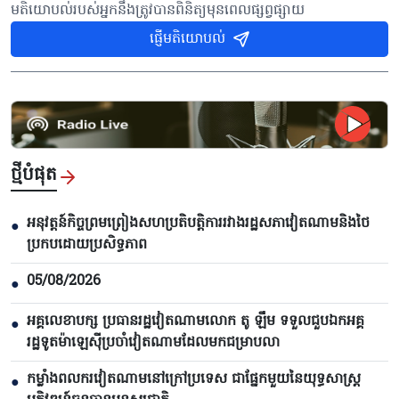
មតិយោបល់របស់អ្នកនឹងត្រូវបានពិនិត្យមុនពេលផ្សព្វផ្សាយ
ផ្ញើមតិយោបល់
ថ្មីបំផុត
អនុវត្តន៍កិច្ចព្រមព្រៀងសហប្រតិបត្តិការរវាងរដ្ឋសភាវៀតណាមនិងថៃ
●
ប្រកបដោយប្រសិទ្ធភាព
05/08/2026
●
អគ្គលេខាបក្ស ប្រធានរដ្ឋវៀតណាមលោក តូ ឡឹម ទទួលជួបឯកអគ្គ
●
រដ្ឋទូតម៉ាឡេស៊ីប្រចាំវៀតណាមដែលមកជម្រាបលា
កម្លាំងពលករ​វៀតណាមនៅក្រៅប្រទេស ជាផ្នែកមួយនៃយុទ្ធសាស្ត្រ
●