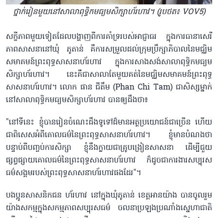
ថ្នាក់រៀនមួយនៅសាលាពុទ្ធិកមធ្យមសិក្សាហ័រហាវ។ (រូបថត៖ VOV5)
សក្ខីភាពមួយទៀតដែលបង្ហាញពីការគាំទ្ររបស់អាជ្ញាធរ ក្នុងការធានាសេរី
ភាពសាសនានៅឃុំ ភូតាន់ គឺការសម្រួលដល់ក្រុមប្រឹក្សាភិបាលនៃមជ្ឈិម
សមាគមន៍ព្រះពុទ្ធសាសនាហ័រហាវ ក្នុងការសាងសង់សាលាពុទ្ធិកមធ្យម
សិក្សាហ័រហាវ។ នេះគឺជាសាលាតែមួយគត់នៃមជ្ឈិមសមាគមន៍ព្រះពុទ្ធ
សាសនាហ័រហាវ។ លោក ផាន ជីតឹម (Phan Chi Tam) ជាសិស្សម្នាក់
នៅសាលាពុទ្ធិកមធ្យមសិក្សាហ័រហាវ បានឲ្យដឹងថា៖
"នៅទីនេះ ខ្ញុំបានរៀនចំណេះដឹងទូទៅដ៏មានអត្ថប្រយោជន៍ជាច្រើន ហើយ
ជាពិសេសអំពីគោលធម៌នៃព្រះពុទ្ធសាសនាហ័រហាវ។ ខ្ញុំមានបំណងថា
បន្ទាប់ពីបញ្ចប់ការសិក្សា ខ្ញុំនឹងក្លាយជាគ្រូបង្រៀនសាសនា ដើម្បីជួយ
ផ្សព្វផ្សាយគោលធម៌នៃព្រះពុទ្ធសាសនាហ័រហាវ ក៏ដូចជាការងារសប្បុរស
ធម៌សង្គមរបស់ព្រះពុទ្ធសាសនាហ័រហាវផងដែរ"។
បងប្អូនសាសនិកជន ហ័រហាវ នៅក្នុងឃុំភូតាន់ ខេត្តអានយ៉ាង បានចូលរួម
យ៉ាងសកម្មក្នុងសកម្មភាពសប្បុរសធម៌ ចលនាប្រឡងប្រណាំងស្នេហាជាតិ