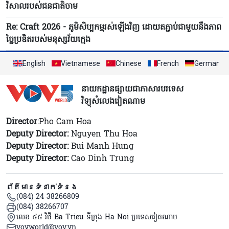
វិសាលរបស់ជនជាតិចាម
Re: Craft 2026 - ភូមិសិប្បកម្មរស់ឡើងវិញ ដោយតភ្ជាប់ជាមួយនឹងភាព
ច្នៃប្រឌិតរបស់មនុស្សវ័យក្មេង
English
Vietnamese
Chinese
French
German
នាយកដ្ឋានផ្សាយជាភាសារបរទេស
វិទ្យុសំលេងវៀតណាម
Director
:Pho Cam Hoa
Deputy Director:
Nguyen Thu Hoa
Deputy Director:
Bui Manh Hung
Deputy Director:
Cao Dinh Trung
ព័ត៌មានទំនាក់ទំនង
(084) 24 38266809
(084) 38266707
លេខ ៤៥ វិថី Ba Trieu ទីក្រុង Ha Noi ប្រទេសវៀតណាម
vovworld@vov.vn