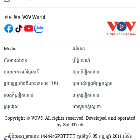
Mạng xã hội
តាមដាន VOV World:
menu footer tiếng Khmer
Media
ព័ត៍មាន
ព័តមានសំខាន់
ព្រឹត្តិការណ៍
បទយកការណ៍ថ្ងៃសៅរ៍
វប្បធម៍វៀតណាម
ប្រយុទ្ធប្រឆាំងនឹងការនេសាទ IUU
ប្រអប់សំបុត្រមិត្តអ្នកស្តាប់
សេដ្ឋកិច្ចវៀតណាម
មនុស្សវៀតណាម
ស្រុកស្រែ
ហាណូយខ្ញុំស្នេហា
Copyright © VOV5. All rights reserved. Developed and operated
by SolidTech
លិខិតអនុញ្ញាតលេខ 14444/GP.BTTTT ផ្តល់ថ្ងៃទី 05 កញ្ញាឆ្នាំ 2011 លិខិត