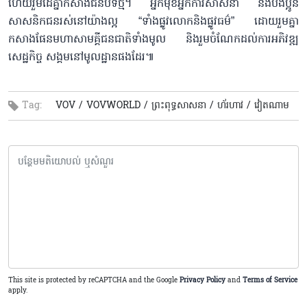
ហើយរួមដៃគ្នាកសាងជនបទថ្មី។ អ្នកមុខអ្នកការសាសនា និងបងប្អូន
សាសនិកជនរស់នៅយ៉ាងល្អ “ទាំងផ្លូវលោកនិងផ្លូវធម៌” ដោយរួមគ្នា
កសាងផែនមហាសាមគ្គីជនជាតិទាំងមូល និងរួមចំណែកដល់ការអភិវឌ្ឍ
សេដ្ឋកិច្ច សង្គមនៅមូលដ្ឋានផងដែរ៕
Tag:
VOV /
VOVWORLD /
ព្រះពុទ្ធសាសនា /
ហ័រហាវ /
វៀតណាម
This site is protected by reCAPTCHA and the Google
Privacy Policy
and
Terms of Service
apply.