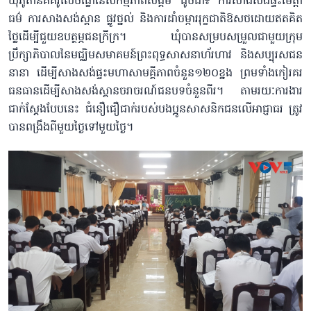
ឃុំភូតាន់គឺគំរូលេចធ្លោនៃសកម្មភាពសង្គម ដូចជា៖ ការសាងសង់ផ្ទះមេត្តា
ធម៌ ការសាងសង់ស្ពាន ផ្លូវថ្នល់ និងការដាំចម្ការរុក្ខជាតិឱសថដោយឥតគិត
ថ្លៃដើម្បីជួយឧបត្ថម្ភជនក្រីក្រ។ ឃុំបានសម្របសម្រួលជាមួយក្រុម
ប្រឹក្សាភិបាលនៃមជ្ឈិមសមាគមន៍ព្រះពុទ្ធសាសនាហ័រហាវ និងសប្បុរសជន
នានា ដើម្បីសាងសង់ផ្ទះមហាសាមគ្គីភាពចំនួន១២០ខ្នង ព្រមទាំងកៀរគរ
ធនធានដើម្បីសាងសង់ស្ពានចរាចរណ៍ជនបទចំនួនពីរ។ តាមរយៈការងារ
ជាក់ស្តែងបែបនេះ ជំនឿជឿជាក់របស់បងប្អូនសាសនិកជនលើអាជ្ញាធរ ត្រូវ
បានពង្រឹងពីមួយថ្ងៃទៅមួយថ្ងៃ។