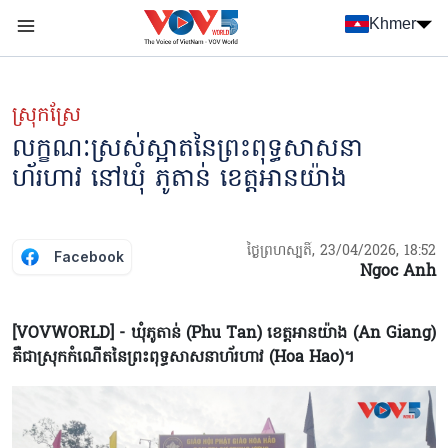
Nhảy đến nội dung
Khmer
Menu trang chủ tiếng Khmer
menu phụ tiếng Khmer
ស្រុកស្រែ
លក្ខណៈស្រស់ស្អាតនៃព្រះពុទ្ធសាសនា
ហ័រហាវ នៅឃុំ ភូតាន់ ខេត្តអានយ៉ាង
ថ្ងៃព្រហស្បតិ៍, 23/04/2026, 18:52
Facebook
Ngoc Anh
[VOVWORLD] - ឃុំភូតាន់ (Phu Tan) ខេត្តអានយ៉ាង (An Giang)
គឺជាស្រុកកំណើតនៃព្រះពុទ្ធសាសនាហ័រហាវ (Hoa Hao)។