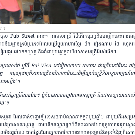
ាប។
ចូល Pub Street នោះ។ នាពេលរាត្រី វិថីដើរកម្សាន្តដ៏មមាញឹកនេះពោ
នីយដ្ឋានគ្រប់ប្រភេទដែលបម្រើម្ហូបអាហារខ្មែរ ចិន វៀតណាម ថៃ រហូតដល
ង្គរ ជជែកកម្សាន្ត និងរាំជាមួយគ្នាក្នុងបរិយាកាសតន្ត្រីដ៏រស់រវើក។
ងប្រទេសថៃ ឬវិថី Bui Vien នៅវៀតណាម។ មានបារ ជាច្រើននៅទីនេះ តម្លៃម
នុស្សជាច្រើនបានជ្រើសរើសមកទីនេះដើម្បីស្តាប់តន្ត្រីនិងបន្ធូរអារម្មណ៍នា
សារអញ្ជឹង”។
េះក៏ឆ្ងាញ់ពិសារដែរ។ ខ្ញុំក៏បានសាកល្បងការម៉ាស្សាត្រី ពិតជាសប្បាយណាស់
្លួន"។
ុជា ដែលទាក់ទាញភ្ញៀវទេសចររាប់លាននាក់ក្នុងមួយឆ្នាំៗ ជាមួយនឹងសម្រស់
ងគឺតំបន់ប្រាសាទអង្គរវត្ត ជាបេតិកភណ្ឌវប្បធម៌ពិភពលោកដែលត្រូវបានទទួលស្គ
ិនគួររំលង ជាកន្លែងដែលអ្នកអាចរីករាយជាមួយមុខម្ហូបនិងមុខទំនិញពិសេសប