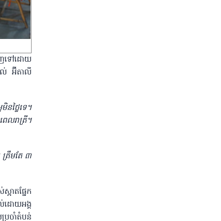
រពេញទៅដោយ
់ អ៊ីតាលី
ិនថ្លៃទេ។
ពេលរាត្រី។
 ត្រឹមតែ ៣
ស្អាតផ្នែក
ាល់ដោយអង្គ
្រចាំតំបន់