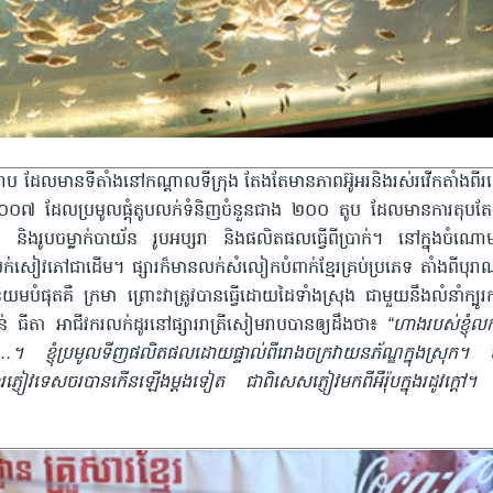
ាត្រីសៀមរាប ដែលមានទីតាំងនៅកណ្តាលទីក្រុង តែងតែមានភាពអ៊ូអរនិងរស់រវើកតាំង
ាំ ២០០៧ ដែលប្រមូលផ្តុំតូបលក់ទំនិញចំនួនជាង ២០០ តូប ដែលមានការតុបតែងភ្ល
ិមា និងរូបចម្លាក់បាយ័ន រូបអប្សរា និងផលិតផលធ្វើពីប្រាក់។ នៅក្នុងចំណោមត
បលក់សៀវភៅជាដើម។ ផ្សារក៏មានលក់សំលៀកបំពាក់ខ្មែរគ្រប់ប្រភេទ តាំងពីបុ
ផុតគឺ ក្រមា ព្រោះវាត្រូវបានធ្វើដោយដៃទាំងស្រុង ជាមួយនឹងលំនាំក្បូរក្
ី ចាន់ ធីតា អាជីវករលក់ដូរនៅផ្សាររាត្រីសៀមរាបបានឲ្យដឹងថា៖
“ហាងរបស់ខ្ញុំ
្ញុំប្រមូលទីញផលិតផលដោយផ្ទាល់ពីរោងចក្រវាយនភ័ណ្ឌក្នុងស្រុក។ បច្ចុ
ៀវទេសចរបានកើនឡើងម្តងទៀត ជាពិសេសភ្ញៀវមកពីអឺរ៉ុបក្នុងរដូវក្តៅ។