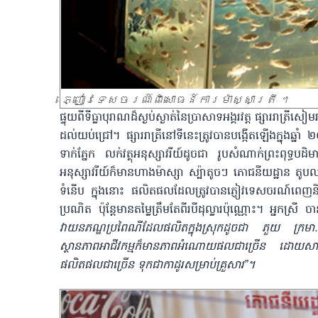
ភ្ញៀវទេសចរណ៍ពិសោធន៍ការម៉ាស្សាត្រី
។
ផ្ទុយពីទីធ្លាបុរាណដ៏ស្ងប់ស្ងាត់នៃប្រាសាទអង្គរវត្ត ផ្សាររ
ដល់យប់ជ្រៅ។ ផ្សាររាត្រីនៅទីនេះត្រូវបានបង្កើតឡើងក្នុងឆ្ន
ទាក់ភ្នែក លក់វត្ថុអនុស្សាវរីយ៍ដូចជា រូបសំណាក់ព្រះពុទ្ធបដ
អនុស្សាវរីយ៍ក៏មានហាងម៉ាស្សា ស្ប៉ាតូចៗ ភោជនីយដ្ឋាន តូ
ទំនើប ក្នុងនោះ ផលិតផលដែលត្រូវបានភ្ញៀវទេសចរណ៍ពេញនិយមបំ
ប្រណិត ប៉ុន្តែមានតម្លៃត្រឹមតែពីរបីដុល្លារប៉ុណ្ណោះ។ អ្នកស្រ
វាយនភណ្ឌប្រពៃណីដែលផលិតក្នុងស្រុកដូចជា ភួយ ក្រមា…។ ខ
ស្ថានភាពអាជីវកម្មក៏មានភាពអំណោយផលជាច្រើន ដោយសារភ្ញ
ផលិតផលជាច្រើន ទុកជាកាដូរសម្រាប់គ្រួសារ”។