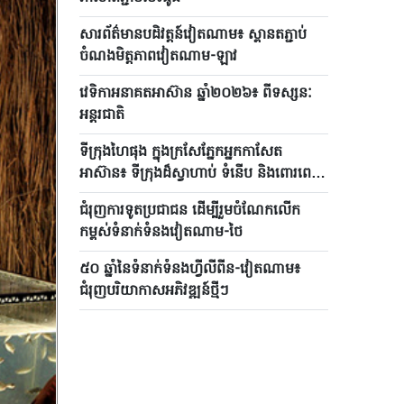
សារព័ត៌មានបដិវត្តន៍វៀតណាម៖ ស្ពាន​តភ្ជាប់
ចំណង​មិត្ត​ភាពវៀតណាម-ឡាវ
វេទិកាអនាគតអាស៊ាន ឆ្នាំ២០២៦៖ ពីទស្សនៈ
អន្តរជាតិ
ទីក្រុងហៃផុង ក្នុងក្រសែភ្នែកអ្នកកាសែត
អាស៊ាន៖ ទីក្រុងដ៏ស្វាហាប់ ទំនើប និងពោរពេញ
ទៅ​ដោយ​អត្តសញ្ញាណ
ជំរុញការទូតប្រជាជន ដើម្បីរួមចំណែកលើក
កម្ពស់ទំនាក់ទំនងវៀតណាម-ថៃ
៥០ ឆ្នាំនៃទំនាក់ទំនងហ្វីលីពីន-វៀតណាម៖
ជំរុញបរិយាកាសអភិវឌ្ឍន៍ថ្មីៗ