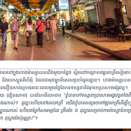
បស្រាលនៅក្នុងហាងម៉ាស្សាបាតជើងមួយកន្លែង ស្ថិតនៅកណ្ដាលផ្សាររាត្រីសៀមរាប
ងចេកស្ងួតពីរបីដុំ ដែលជាមុខម្ហូបពិសេសប្រចាំមូលដ្ឋាន។ ហាងម៉ាស្សាបាត
ាត់ភាពនឿយហត់ក្រោយរយៈពេលមួយថ្ងៃនៃការទស្សនានិងរុករកប្រាសាទអង្គរវត្ត
ាណូយ (វៀតណាម) បានចែករំលែកថា៖
“ខ្ញុំបានទៅទស្សនាប្រាសាទអង្គរវត្តតាំងពី
ាំងណាស់។ ដូច្នេះហើយនៅពេលរាត្រី យើងខ្ញុំបានសម្រេចទៅផ្សាររាត្រីដើម្បី
លួនណាស់ ហើយតម្លៃក៏សមរម្យដែរ ត្រឹមតែ ៦ ដុល្លារសម្រាប់ការម៉ាស្សាបែប
 ដុល្លារតែប៉ុណ្ណោះ”។