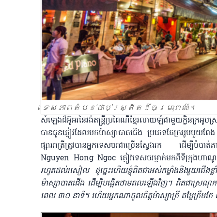
ទេសភាពតំបន់ផាប់ស្ត្រីតដ៏ចម្រុះពណ៌។
សំឡេងដ៏អ៊ូអរនៃវង់តន្ត្រីប្រពៃណីខ្មែរលាយឡំជាមួយក្លិនក្រអូ
បានជូនភ្ញៀវដែលមកម៉ាស្សាបាតជើង ប្រភេទតែក្រអូបមួយពែង និ
ផ្សាររាត្រីត្រូវបានអ្នកទេសចរជាច្រើនស្វែងរក ដើម្បីបំប
Nguyen Hong Ngoc ភ្ញៀវទេសចរម្នាក់មកពីទីក្រុងហ
រហូតដល់រសៀល ដូច្នេះហើយខ្ញុំពិតជាអស់កម្លាំងនិងរួយជើងខ្ល
ម៉ាស្សាបាតជើង ដើម្បីបង្កើតថាមពលឡើងវិញ។ ពិតជាស្រណុកខ្
ពេល ៣០ នាទី។ ហើយអ្នកណាចូលចិត្តម៉ាស្សាត្រី តម្លៃត្រឹមតែ ៣