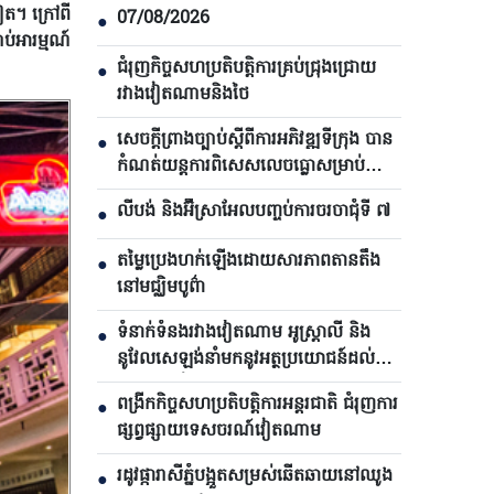
ៀត។ ក្រៅពី
07/08/2026
●
ប់អារម្មណ៍
ជំរុញកិច្ចសហប្រតិបត្តិការគ្រប់ជ្រុងជ្រោយ
●
រវាងវៀតណាមនិងថៃ
សេចក្តីព្រាងច្បាប់ស្តីពីការអភិវឌ្ឍទីក្រុង បាន​
●
កំណត់យន្តការពិសេសលេចធ្លោសម្រាប់
ទីក្រុងហូជីមិញ
លីបង់ និងអ៊ីស្រាអែលបញ្ចប់ការចរចាជុំទី ៧​
●
តម្លៃប្រេងហក់ឡើងដោយសារភាពតានតឹង
●
នៅមជ្ឈិមបូព៌ា
ទំនាក់ទំនងរវាងវៀតណាម អូស្ត្រាលី និង
●
នូវែលសេឡង់នាំមកនូវអត្ថប្រយោជន៍ដល់
គ្រប់ភាគីទាំងអស់
ពង្រីកកិច្ចសហប្រតិបត្តិការអន្តរជាតិ ជំរុញការ
●
ផ្សព្វផ្សាយទេសចរណ៍វៀតណាម
រដូវផ្ការាសីភ្នំបង្អួតសម្រស់ឆើតឆាយនៅឈូង
●