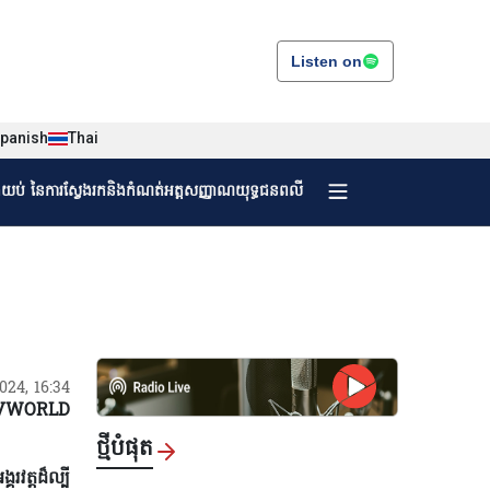
Listen on
panish
Thai
ងយប់ នៃការស្វែងរកនិងកំណត់អត្តសញ្ញាណយុទ្ធជនពលី
/2024, 16:34
VWORLD
ថ្មីបំផុត
វត្តដ៏ល្បី