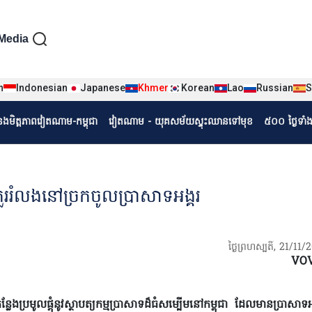
iện tiếng Khmer
Media
n
Indonesian
Japanese
Khmer
Korean
Lao
Russian
S
r
ំនងមិត្តភាពវៀតណាម-កម្ពុជា
វៀតណាម - យុគសម័យស្ទុះឈានទៅមុខ
៥០០ ថ្ងៃទាំ
រំលងនៅច្រក​ចូលប្រាសាទ​អង្គរ​
ថ្ងៃព្រហស្បតិ៍, 21/11
VO
មូលផ្តុំនូវស្ថាបត្យកម្មប្រាសាទដ៏ធំសម្បើមនៅកម្ពុជា ដែលមានប្រាសាទអង្គរ