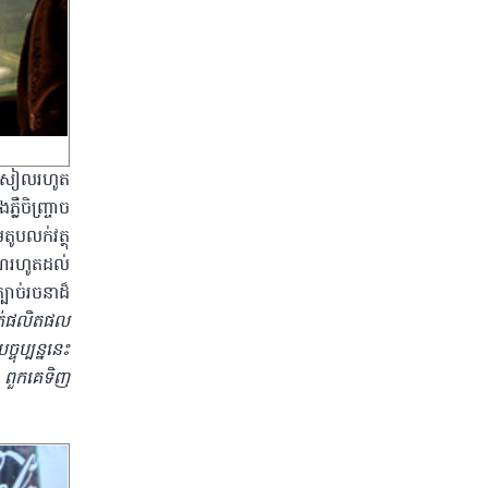
ពីរសៀលរហូត
ឺចិញ្ច្រាច
ូបលក់វត្ថុ
រាណរហូតដល់
បាច់រចនាដ៏
លក់ផលិតផល
ប្បន្ននេះ
 ពួកគេទិញ