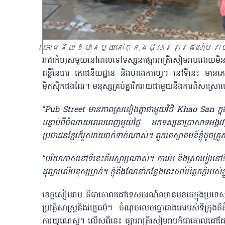
ភោជនីយដ្ឋានមួយនៅក្នុងផ្សាររាត្រីសៀមរ
វាជាកំហុសមួយនៅពេលទៅទស្សនាផ្សាររាត្រីសៀមរាបដោយមិន
ពន្លឺនៃបារ ភោជនីយដ្ឋាន និងហាងកាហ្វេ។ នៅទីនេះ មានភោជ
ម៉ិកស៊ិកផងដែរ។ មនុស្សគ្រប់គ្នារីករាយជាមួយនឹងការពិសាស្រាបៀរអ
“Pub Street មានភាពស្រដៀងគ្នាជាមួយវិថី Khao San ក្នុ
បន្ទាប់ពីចំណាយពេលពេញមួយថ្ងៃ មកទស្សនាប្រាសាទអង្គរវត្ត ម
ប្រជាជនខ្មែរក៏រួសរាយរាក់ទាក់ណាស់។ ពួកគេស្វាគមន៍ខ្ញុំដូចគ្រួ
“បរិយាកាសនៅទីនេះគឺអស្ចារ្យណាស់។ ការ៉េម និងស្រាបៀរនៅទីន
ដុល្លារលើមនុស្សម្នាក់។ ខ្ញុំនឹងណែនាំកន្លែងនេះដល់មិត្តភក្តិរបស់ខ
ខេត្តសៀមរាប គឺជាគោលដៅទេសចរណ៍ឈានមុខគេក្នុងប្រទេសកម្ព
ប្រវត្តិសាស្ត្រនិងវប្បធម៌។ ចំណុចលេចធ្លោជាងគេរបស់ទីក្រុ
ការយូណេស្កូ។ លើសពីនេះ ផ្សាររាត្រីសៀមរាបក៏ជាគោលដៅដែលម