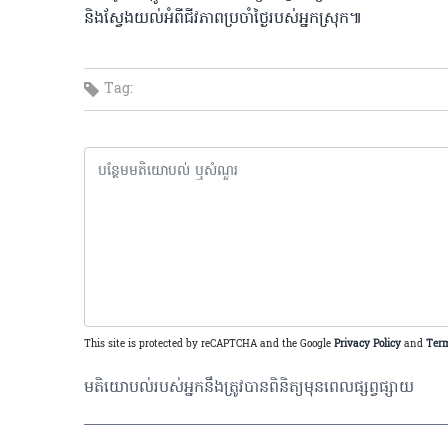
និងស្វែងយល់អំពីជីវភាពប្រចាំថ្ងៃរបស់អ្នកស្រុក៕
Tag:
This site is protected by reCAPTCHA and the Google
Privacy Policy
and
Term
មតិយោបល់របស់អ្នកនឹងត្រូវបានពិនិត្យមុនពេលផ្សព្វផ្សាយ