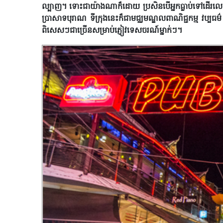
ល្បាញ។ ទោះជាយ៉ាងណាក៏ដោយ ប្រសិនបើអ្នកធ្លាប់ទៅដើរលេងន
ប្រាសាទបុរាណ ទីក្រុងនេះក៏ជាមជ្ឈមណ្ឌលពាណិជ្ជកម្ម វប្បធម៌ 
ពិសេសៗជាច្រើនសម្រាប់ភ្ញៀវទេសចរណ៍ម្នាក់ៗ។