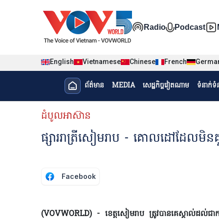
Nhảy đến nội dung
Đa phương t
Radio
Podcast
English
Vietnamese
Chinese
French
Germa
Menu trang chủ tiếng Khme
ព័ត៌មាន​
MEDIA
សេដ្ឋកិច្ចវៀតណាម
ទំនាក់ទ
menu phụ tiếng Khmer
ដំបូលអាស៊ាន
ផ្សាររាត្រីសៀមរាប - គោលដៅដែលមិនគួរ
Facebook
(VOVWORLD) - ខេត្តសៀមរាប ត្រូវបានគេស្គាល់ដល់ជាកន្លែងប្រ