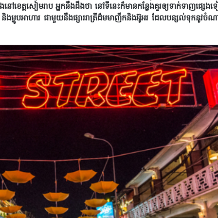
ៅខេត្តសៀមរាប អ្នកនឹងដឹងថា នៅទីនេះក៏មានកន្លែងគួរឲ្យទាក់ទាញផ្សេងទ
និងម្ហូបអាហារ ជាមួយនឹងផ្សាររាត្រីដ៏មមាញឹកនិងអ៊ូអរ ដែលបន្សល់ទុកនូវចំណា