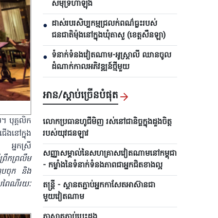
សមុទ្រហាឡុង
ដាស់របរសិប្បកម្មជ្រលក់ពណ៌ធ្លះរបស់
●
ជនជាតិម៉ុងនៅក្នុងឃុំតាសួ (ខេត្តសឺនឡា)
ទំនាក់ទំនងវៀតណាម-អូស្ត្រាលី ឈាន​ចូល
●
ដំណាក់កាលអភិវឌ្ឍន៍ថ្មីមួយ
អាន/ស្តាប់ច្រើនបំផុត
។ បុគ្គលិក
លោកប្រធានហូជីមិញ រស់នៅជានិច្ច​ក្នុងដួងចិត្ត
ជើងនៅក្នុង
របស់យុវជនឡាវ
។ អ្នកស្រី
សញ្ញាសម្គាល់នៃសហគ្រាសវៀតណាមនៅកម្ពុជា
ព្រឹកព្រលឹម
- កម្លាំងនៃទំនាក់ទំនងភាពជាអ្នកជិតខាងល្អ
ហូបចុក និង
ប្រពៃណីរយៈ
តន្ត្រី - ស្ពានតភ្ជាប់អ្នកកាសែតអាស៊ានជា
មួយវៀតណាម
ភាសាតភ្ជាប់បេះដូង​