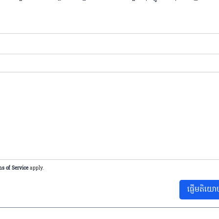
s of Service
apply.
ផ្ញើមតិយោ