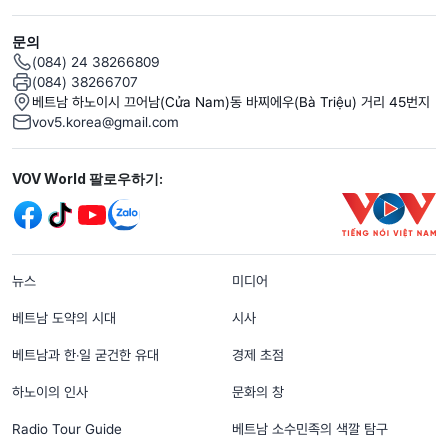
문의
(084) 24 38266809
(084) 38266707
베트남 하노이시 끄어남(Cửa Nam)동 바찌에우(Bà Triệu) 거리 45번지
vov5.korea@gmail.com
Mạng xã hội
VOV World 팔로우하기:
menu footer tiếng Hàn
뉴스
미디어
베트남 도약의 시대
시사
베트남과 한‧일 굳건한 유대
경제 초점
하노이의 인사
문화의 창
Radio Tour Guide
베트남 소수민족의 색깔 탐구