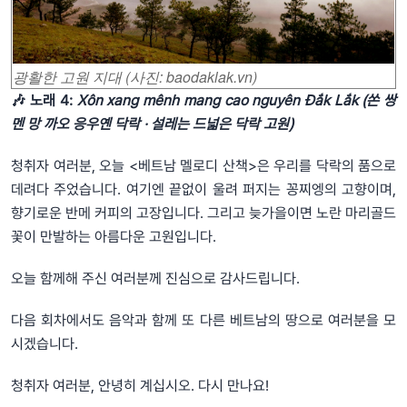
광활한 고원 지대 (사진: baodaklak.vn)
🎶
노래 4:
Xôn xang mênh mang cao nguyên Đắk Lắk (쏜 쌍
멘 망 까오 응우옌 닥락 · 설레는 드넓은 닥락 고원)
청취자 여러분, 오늘 <베트남 멜로디 산책>은 우리를 닥락의 품으로
데려다 주었습니다. 여기엔 끝없이 울려 퍼지는 꽁찌엥의 고향이며,
향기로운 반메 커피의 고장입니다. 그리고 늦가을이면 노란 마리골드
꽃이 만발하는 아름다운 고원입니다.
오늘 함께해 주신 여러분께 진심으로 감사드립니다.
다음 회차에서도 음악과 함께 또 다른 베트남의 땅으로 여러분을 모
시겠습니다.
청취자 여러분, 안녕히 계십시오. 다시 만나요!