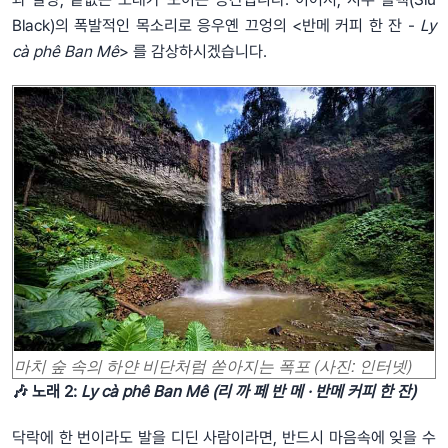
Black)의 폭발적인 목소리로 응우옌 끄엉의 <반메 커피 한 잔 -
Ly
cà phê Ban Mê
> 를 감상하시겠습니다.
마치 숲 속의 하얀 비단처럼 쏟아지는 폭포 (사진: 인터넷)
🎶
노래 2:
Ly cà phê Ban Mê (리 까 페 반 메 · 반메 커피 한 잔)
닥락에 한 번이라도 발을 디딘 사람이라면, 반드시 마음속에 잊을 수