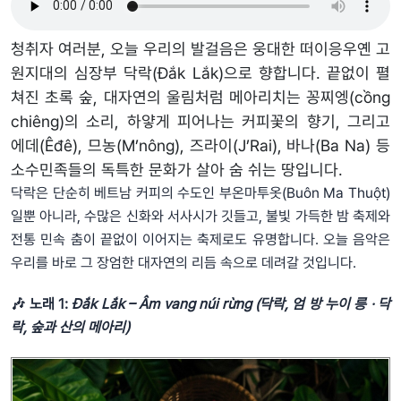
청취자 여러분, 오늘 우리의 발걸음은 웅대한 떠이응우옌 고
원지대의 심장부 닥락(Đắk Lắk)으로 향합니다. 끝없이 펼
쳐진 초록 숲, 대자연의 울림처럼 메아리치는 꽁찌엥(cồng
chiêng)의 소리, 하얗게 피어나는 커피꽃의 향기, 그리고
에데(Êđê), 므농(M’nông), 즈라이(J’Rai), 바나(Ba Na) 등
소수민족들의 독특한 문화가 살아 숨 쉬는 땅입니다.
닥락은 단순히 베트남 커피의 수도인 부온마투옷(Buôn Ma Thuột)
일뿐 아니라, 수많은 신화와 서사시가 깃들고, 불빛 가득한 밤 축제와
전통 민속 춤이 끝없이 이어지는 축제로도 유명합니다. 오늘 음악은
우리를 바로 그 장엄한 대자연의 리듬 속으로 데려갈 것입니다.
🎶
노래 1:
Đắk Lắk – Âm vang núi rừng (닥락, 엄 방 누이 릉 · 닥
락, 숲과 산의 메아리)