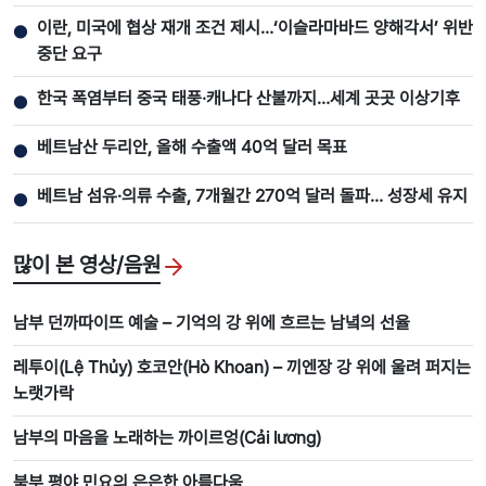
이란, 미국에 협상 재개 조건 제시…‘이슬라마바드 양해각서’ 위반
●
중단 요구
한국 폭염부터 중국 태풍·캐나다 산불까지…세계 곳곳 이상기후
●
베트남산 두리안, 올해 수출액 40억 달러 목표
●
베트남 섬유·의류 수출, 7개월간 270억 달러 돌파… 성장세 유지
●
많이 본 영상/음원
남부 던까따이뜨 예술 – 기억의 강 위에 흐르는 남녘의 선율
레투이(Lệ Thủy) 호코안(Hò Khoan) – 끼엔장 강 위에 울려 퍼지는
노랫가락
남부의 마음을 노래하는 까이르엉(Cải lương)
북부 평야 민요의 은은한 아름다움