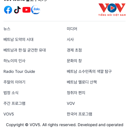
menu footer tiếng Hàn
뉴스
미디어
베트남 도약의 시대
시사
베트남과 한‧일 굳건한 유대
경제 초점
하노이의 인사
문화의 창
Radio Tour Guide
베트남 소수민족의 색깔 탐구
주말의 이야기
베트남 멜로디 산책
법정 소식
청취자 편지
주간 프로그램
VOV
VOV5
한국어 프로그램
Copyright © VOV5. All rights reserved. Developed and operated