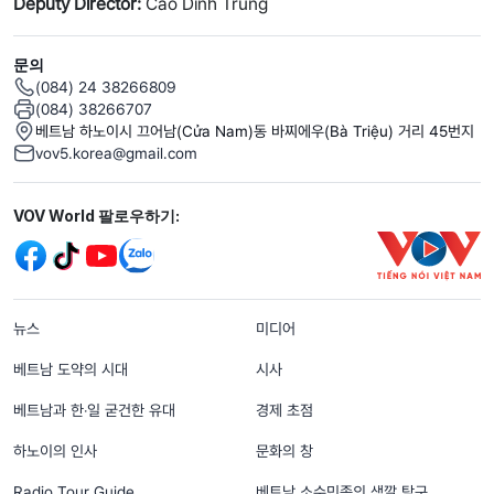
Deputy Director:
Cao Dinh Trung
문의
(084) 24 38266809
(084) 38266707
베트남 하노이시 끄어남(Cửa Nam)동 바찌에우(Bà Triệu) 거리 45번지
vov5.korea@gmail.com
Mạng xã hội
VOV World 팔로우하기:
menu footer tiếng Hàn
뉴스
미디어
베트남 도약의 시대
시사
베트남과 한‧일 굳건한 유대
경제 초점
하노이의 인사
문화의 창
Radio Tour Guide
베트남 소수민족의 색깔 탐구