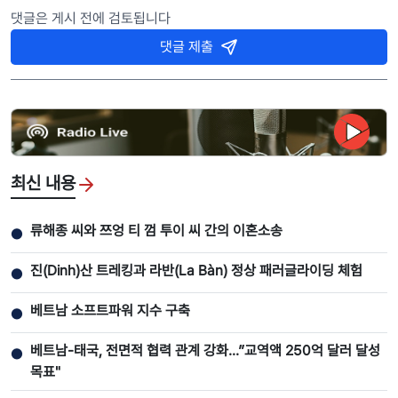
댓글은 게시 전에 검토됩니다
댓글 제출
최신 내용
류해종 씨와 쯔엉 티 껌 투이 씨 간의 이혼소송
●
진(Dinh)산 트레킹과 라반(La Bàn) 정상 패러글라이딩 체험
●
베트남 소프트파워 지수 구축
●
베트남-태국, 전면적 협력 관계 강화...”교역액 250억 달러 달성
●
목표"