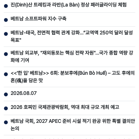
진(Dinh)산 트레킹과 라반(La Bàn) 정상 패러글라이딩 체험
●
베트남 소프트파워 지수 구축
●
베트남-태국, 전면적 협력 관계 강화...”교역액 250억 달러 달성
●
목표"
베트남 외교부, "재외동포는 핵심 전략 자원"…국가 종합 역량 강
●
화에 기여
<<'한 입' 베트남>> 6회: 분보후에(Bún Bò Huế) – 고도 후에의
●
혼(魂)을 담은 맛
2026.08.07
●
2026 호찌민 국제관광박람회, 역대 최대 규모 개최 예고
●
베트남 국회, 2027 APEC 준비 시설 적기 완공 위한 특별 결의안
●
논의