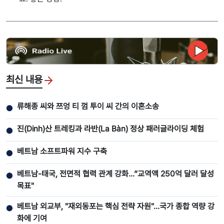
최신 내용
류해종 씨와 쯔엉 티 껌 투이 씨 간의 이혼소송
●
진(Dinh)산 트레킹과 라반(La Bàn) 정상 패러글라이딩 체험
●
베트남 소프트파워 지수 구축
●
베트남-태국, 전면적 협력 관계 강화...”교역액 250억 달러 달성
●
목표"
베트남 외교부, "재외동포는 핵심 전략 자원"…국가 종합 역량 강
●
화에 기여