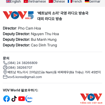
English
Vietnamese
Chinese
French
German
'베트남의 소리' 국영 라디오 방송국
대외 라디오 방송
Director
: Pho Cam Hoa
Deputy Director:
Nguyen Thu Hoa
Deputy Director:
Bui Manh Hung
Deputy Director:
Cao Dinh Trung
문의
(084) 24 38266809
(084) 38266707
베트남 하노이시 끄어남(Cửa Nam)동 바찌에우(Bà Triệu) 거리 45번지
vov5.korea@gmail.com
Mạng xã hội
VOV World 팔로우하기: