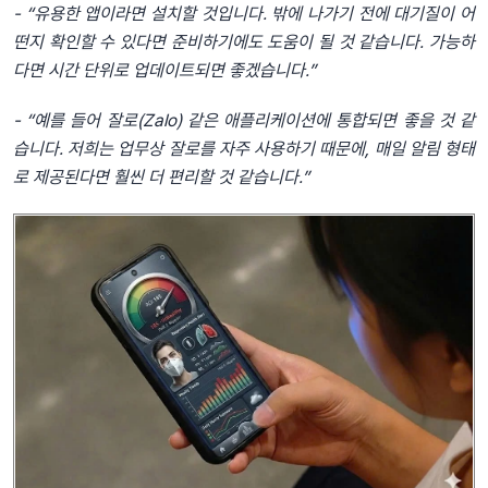
- “유용한
앱이라면
설치할
것입니다
.
밖에
나가기
전에
대기질이
어
떤지
확인할
수
있다면
준비하기에도
도움이
될
것
같습니다
.
가능하
다면
시간
단위로
업데이트되면
좋겠습니다
.”
- “예를
들어
잘로
(Zalo)
같은
애플리케이션에
통합되면
좋을
것
같
습니다
.
저희는
업무상
잘로를
자주
사용하기
때문에
,
매일
알림
형태
로
제공된다면
훨씬
더
편리할
것
같습니다
.”