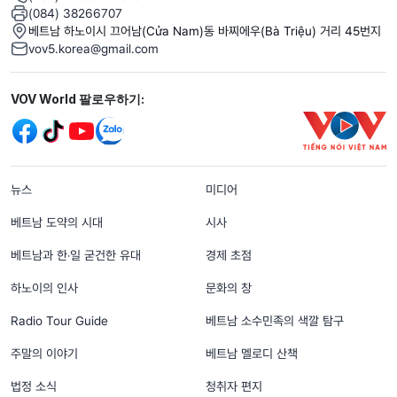
(084) 38266707
베트남 하노이시 끄어남(Cửa Nam)동 바찌에우(Bà Triệu) 거리 45번지
vov5.korea@gmail.com
Mạng xã hội
VOV World 팔로우하기:
menu footer tiếng Hàn
뉴스
미디어
베트남 도약의 시대
시사
베트남과 한‧일 굳건한 유대
경제 초점
하노이의 인사
문화의 창
Radio Tour Guide
베트남 소수민족의 색깔 탐구
주말의 이야기
베트남 멜로디 산책
법정 소식
청취자 편지