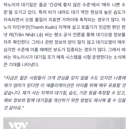
하노이의 대기질은 줄곧 ‘건강에 좋지 않은 수준’에서 ‘매우 나쁜 수
준’을 오가고 있다. 특히 비가 내려도 대기 역전 현상과 높은 습도가
지속되면서 오염 물질이 지표면 가까이에 축적되는 경우가 많다. 하
노이 타인쑤언(Thanh Xuân) 지역에 살고 호흡기가 민감한 편인 쩐
녓 레(Trần Nhật Lệ) 씨는 평소 공식 언론을 통해 대기오염 정보를
자주 확인한다. 그러나 관련 정보의 양이 많지 않고 대기오염이 매우
심각한 수준에 이를 때에만 보도가 집중되는 경우가 많다. 그래서 레
씨는 하노이시가 대기질 조기 예측 시스템을 시험 운영한다는 소식에
큰 기대를 나타냈다.
“지금은
젊은
사람들이
크게
관심을
갖지
않을
수도
있지만
나중에
제가
엄마가
된다면
이
애플리케이션은
아이를
위해
매우
유용할
것
같습니다
.
제가
사는
지역의
대기질
,
습도
,
기온
등을
측정할
수
있고
,
예보
정보와
함께
대기질을
개선하기
위한
방법도
제시해
줄
수
있을
것
같아요
.”