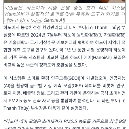
시민들은 하노이가 시범 운영 중인 조기 예보 시스템
‘HanoiAir’가 실질적인 효과를 갖춘 유용한 도구가 되기를 기
대하고 있다. (사진: Gemini AI)
하노이시 농업환경청 환경관리실 레 타인 투이(Lê Thanh Thủy) 부
실장에 따르면 2024년 7월부터 하노이 농업환경청(옛 자원환경청)
은 기술대학과 국가 기상수문 예보센터와 협력하여 하노이 지역에 적
합한 예측 도구를 연구해 왔다. 약 1년 반 동안 시험 운영하며 하노이
의 기존 관측 시스템과 비교한 결과 하노이 에어(HanoiAir) 모델은
비교적 높은 수준의 정확도와 호환성을 보였다.
이 시스템은 스마트 환경 연구그룹(GEOI)이 개발했으며, 인공지능
(AI)을 활용해 글로벌 기상 예측 모델(GFS) 데이터를 비롯해 인구,
토지 이용, 배출량 정보, 그리고 관리 기관이 운영하는 공식 초미세먼
지 PM2.5 농도 관측 자료 등을 통합하여 분석한다. 레 타인 투이(Lê
Thanh Thủy) 부실장은 다음과 같이 설명했다.
“하노이
에어
모델은
초
미세먼지
PM2.5
농도
를
기준으로
최대
9
일
동안의
대기질을
예측할
수
있습니다
.
또한
인근
여러
지방에서도
초