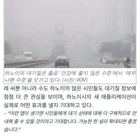
하노이의 대기질은 줄곧 ‘건강에 좋지 않은 수준’에서 ‘매우
나쁜 수준’을 오가고 있다. (사진: VOV)
레 씨뿐 아니라 수도 하노이의 많은 시민들도 대기질 정보에
점점 더 큰 관심을 보이며, 하노이시의 새 애플리케이션이
실제로 어떤 효과를 낼지 기대하고 있다.
- “이
런
앱이
생기면
시민들에게
대기
상태에
대해
더
구체적으로
안
내해
줄
수
있을
것이라고
기대합니다
.
가능한
한
널리
확대되면
좋겠
습니다
.”