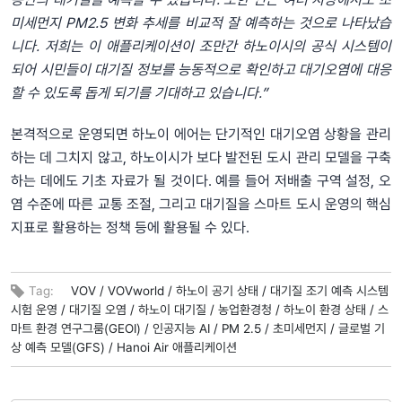
미세먼지
PM2.5
변화
추세를
비교적
잘
예측하는
것으로
나타났습
니다
.
저희
는
이
애플리케이션이
조만간
하노이시의
공식
시스템이
되어
시민들이
대기질
정보를
능동적으로
확인하고
대기오염에
대응
할
수
있도록
돕게
되기를
기대하고
있습니다
.”
본격적으로 운영되면 하노이 에어는 단기적인 대기오염 상황을 관리
하는 데 그치지 않고, 하노이시가 보다 발전된 도시 관리 모델을 구축
하는 데에도 기초 자료가 될 것이다. 예를 들어 저배출 구역 설정, 오
염 수준에 따른 교통 조절, 그리고 대기질을 스마트 도시 운영의 핵심
지표로 활용하는 정책 등에 활용될 수 있다.
Tag:
VOV /
VOVworld /
하노이 공기 상태 /
대기질 조기 예측 시스템
시험 운영 /
대기질 오염 /
하노이 대기질 /
농업환경청 /
하노이 환경 상태 /
스
마트 환경 연구그룸(GEOI) /
인공지능 AI /
PM 2.5 /
초미세먼지 /
글로벌 기
상 예측 모델(GFS) /
Hanoi Air 애플리케이션