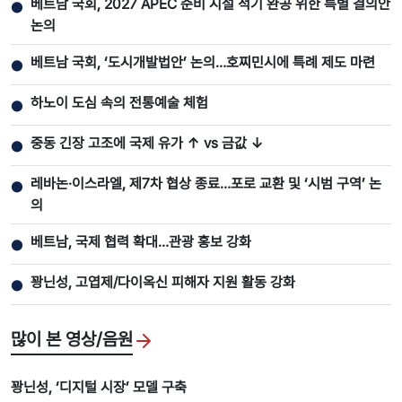
베트남 국회, 2027 APEC 준비 시설 적기 완공 위한 특별 결의안
●
논의
베트남 국회, ‘도시개발법안’ 논의…호찌민시에 특례 제도 마련
●
하노이 도심 속의 전통예술 체험
●
중동 긴장 고조에 국제 유가 ↑ vs 금값 ↓
●
레바논·이스라엘, 제7차 협상 종료…포로 교환 및 ‘시범 구역’ 논
●
의
베트남, 국제 협력 확대…관광 홍보 강화
●
꽝닌성, 고엽제/다이옥신 피해자 지원 활동 강화
●
많이 본 영상/음원
꽝닌성, ‘디지털 시장’ 모델 구축