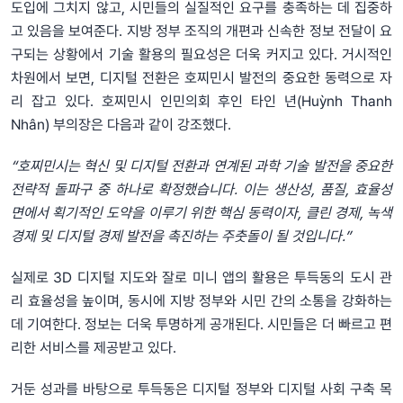
도입에 그치지 않고, 시민들의 실질적인 요구를 충족하는 데 집중하
고 있음을 보여준다. 지방 정부 조직의 개편과 신속한 정보 전달이 요
구되는 상황에서 기술 활용의 필요성은 더욱 커지고 있다. 거시적인
차원에서 보면, 디지털 전환은 호찌민시 발전의 중요한 동력으로 자
리 잡고 있다. 호찌민시 인민의회 후인 타인 년(Huỳnh Thanh
Nhân) 부의장은 다음과 같이 강조했다.
“
호찌민시는
혁신
및
디지털
전환과
연계된
과학
기술
발전을
중요한
전략적
돌파구
중
하나로
확정했습니다
.
이는
생산성
,
품질
,
효율성
면에서
획기적인
도약을
이루기
위한
핵심
동력이자
,
클린
경제
,
녹색
경제
및
디지털
경제
발전을
촉진하는
주춧돌이
될
것입니다
.”
실제로 3D 디지털 지도와 잘로 미니 앱의 활용은 투득동의 도시 관
리 효율성을 높이며, 동시에 지방 정부와 시민 간의 소통을 강화하는
데 기여한다. 정보는 더욱 투명하게 공개된다. 시민들은 더 빠르고 편
리한 서비스를 제공받고 있다.
거둔 성과를 바탕으로 투득동은 디지털 정부와 디지털 사회 구축 목