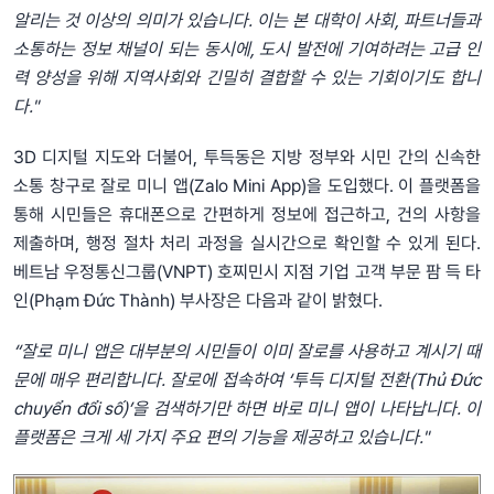
알리는
것
이상의
의미가
있습니다
.
이는
본
대학이
사회
,
파트너들과
소통하는
정보
채널이
되는
동시에
,
도시
발전에
기여하려는
고급
인
력
양성을
위해
지역사회와
긴밀히
결합할
수
있는
기회이기도
합니
다
."
3D 디지털 지도와 더불어, 투득동은 지방 정부와 시민 간의 신속한
소통 창구로 잘로 미니 앱(Zalo Mini App)을 도입했다. 이 플랫폼을
통해 시민들은 휴대폰으로 간편하게 정보에 접근하고, 건의 사항을
제출하며, 행정 절차 처리 과정을 실시간으로 확인할 수 있게 된다.
베트남 우정통신그룹(VNPT) 호찌민시 지점 기업 고객 부문 팜 득 타
인(Phạm Đức Thành) 부사장은 다음과 같이 밝혔다.
“
잘로
미니
앱은
대부분의
시민들이
이미
잘로를
사용하고
계시기
때
문에
매우
편리합니다
.
잘로에
접속하여
‘
투득
디지털
전환
(Thủ Đức
chuyển đổi số)’
을
검색하기만
하면
바로
미니
앱이
나타납니다
.
이
플랫폼은
크게
세
가지
주요
편의
기능을
제공하고
있습니다
."