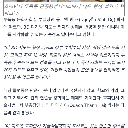
호찌민시 투득동 공공행정서비스에서 많은 행정 절차가 처
리된다.
투득동 문화사회실 부실장인 응우옌 빈 즈(Nguyễn Vinh Dự) 박사
에 따르면, 3D 디지털 지도는 현재의 상태를 반영할 뿐만 아니라 미
래를 시각화할 수 있는 가능성도 열어준다고 밝혔다.
“
이
3D
지도는
행정
기관과
정부
부처부터
사찰
,
사당
같은
문화
시
설
,
그리고
지역
내
식당
,
학교와
같은
서비스
시설에
이르기까지
투
득동과
관련된
모든
정보를
담고
있습니다
.
특히
저희는
구역별
도시
계획
지도도
갖추고
있어
,
기업과
시민들이
관련
정보를
편리하게
조
회하실
수
있도록
합니다
.”
해당 플랫폼은 단순히 관리 업무에만 국한되지 않고, 학교와 기업, 그
리고 지역사회 간의 연결을 강화하는 데에도 기여한다. 호찌민시 기
술사범대학 부총장인 꽈익 타인 하이(Quách Thanh Hải) 박사는 다
음과 같이 밝혔다.
“
이
지도에
호찌민시
기술사범대학이
표시되는
것은
단순한
주소를