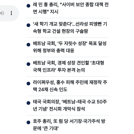
레 민 흥 총리, “사이버 보안 종합 대책 전
●
면 시행” 지시
‘새 학기 개교 맞춘다’…선라성 피엥빤 기
●
숙형 학교 건설 현장의 구슬땀
베트남 국회, ‘두 자릿수 성장’ 목표 달성
●
위해 정부와 총력 대응
베트남 국회, 경제 성장 견인할 ‘초대형
●
국책 인프라’ 투자 본격 논의
라이쩌우성, 홍수 피해 주민에 재정착 주
●
택 24채 신속 인도
태국 국회의장, ‘베트남-태국 수교 50주
●
년 기념’ 전시회 개막식 참석
호주 총리, 또 럼 당 서기장‧국가주석 방
●
문에 ‘큰 기대’