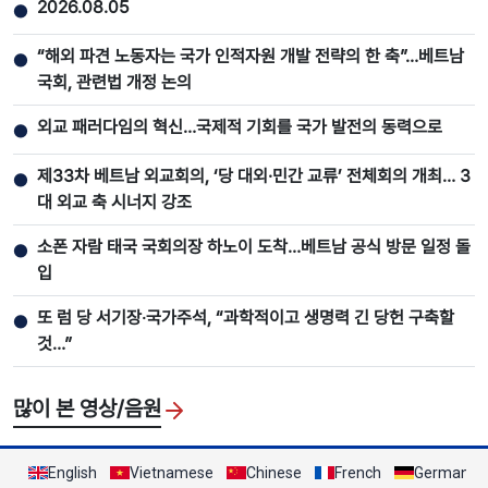
2026.08.05
●
“해외 파견 노동자는 국가 인적자원 개발 전략의 한 축”…베트남
●
국회, 관련법 개정 논의
외교 패러다임의 혁신…국제적 기회를 국가 발전의 동력으로
●
제33차 베트남 외교회의, ‘당 대외·민간 교류’ 전체회의 개최… 3
●
대 외교 축 시너지 강조
소폰 자람 태국 국회의장 하노이 도착…베트남 공식 방문 일정 돌
●
입
또 럼 당 서기장‧국가주석, “과학적이고 생명력 긴 당헌 구축할
●
것…”
많이 본 영상/음원
English
Vietnamese
Chinese
French
German