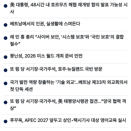
美 대통령, 48시간 내 호르무즈 해협 재개방 합의 발표 가능성 시
●
사
베트남에서의 인권, 실생활에 스며든다
●
레 민 흥 총리 “사이버 보안, ‘시스템 보호’와 ‘국민 보호’의 결합
●
필수”
꽝닌성, 2026 미스 월드 개최 준비 만전
●
또 럼 당 서기장‧국가주석, 호주·뉴질랜드 국빈 방문
●
국가 발전 역량 창출하는 ‘기술 외교’…베트남 제33차 외교회의서
●
첫 단독 세션
또 럼 당 서기장‧국가주석, 美 태평양사령관 접견…“양국 협력 격
●
상”
푸꾸옥, APEC 2027 앞두고 상인•택시기사 대상 영어교육 실시
●