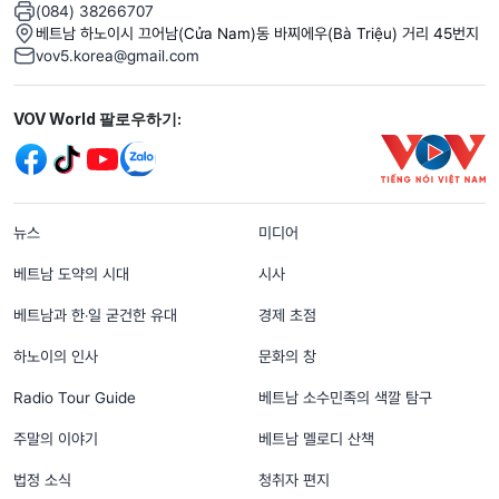
(084) 38266707
베트남 하노이시 끄어남(Cửa Nam)동 바찌에우(Bà Triệu) 거리 45번지
vov5.korea@gmail.com
Mạng xã hội
VOV World 팔로우하기:
menu footer tiếng Hàn
뉴스
미디어
베트남 도약의 시대
시사
베트남과 한‧일 굳건한 유대
경제 초점
하노이의 인사
문화의 창
Radio Tour Guide
베트남 소수민족의 색깔 탐구
주말의 이야기
베트남 멜로디 산책
법정 소식
청취자 편지