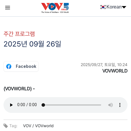
Nhảy đến nội dung
Korean
Menu trang chủ tiếng Hàn
menu phụ tiếng Hàn
주간 프로그램
2025년 09월 26일
2025/09/27, 토요일, 10:24
Facebook
VOVWORLD
(VOVWORLD) -
Tag:
VOV /
VOVworld