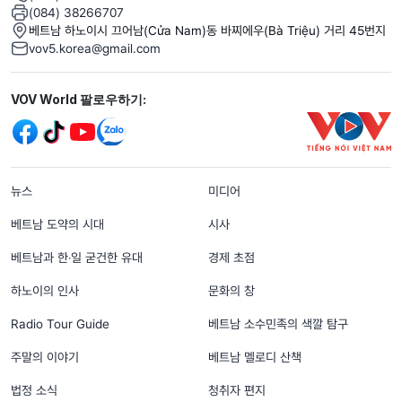
(084) 38266707
베트남 하노이시 끄어남(Cửa Nam)동 바찌에우(Bà Triệu) 거리 45번지
vov5.korea@gmail.com
Mạng xã hội
VOV World 팔로우하기:
menu footer tiếng Hàn
뉴스
미디어
베트남 도약의 시대
시사
베트남과 한‧일 굳건한 유대
경제 초점
하노이의 인사
문화의 창
Radio Tour Guide
베트남 소수민족의 색깔 탐구
주말의 이야기
베트남 멜로디 산책
법정 소식
청취자 편지