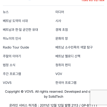
menu footer tiếng Hàn
뉴스
미디어
베트남 도약의 시대
시사
베트남과 한‧일 굳건한 유대
경제 초점
하노이의 인사
문화의 창
Radio Tour Guide
베트남 소수민족의 색깔 탐구
주말의 이야기
베트남 멜로디 산책
법정 소식
청취자 편지
주간 프로그램
VOV
VOV5
한국어 프로그램
Copyright © VOV5. All rights reserved. Developed and operated
by SolidTech
온라인 서비스 허가증 : 2011년 12월 12일 발행 2113 / GP-BTTTT