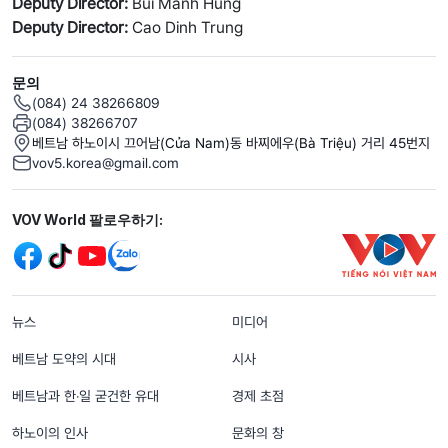
Deputy Director:
Bui Manh Hung
Deputy Director:
Cao Dinh Trung
문의
(084) 24 38266809
(084) 38266707
베트남 하노이시 끄어남(Cửa Nam)동 바찌에우(Bà Triệu) 거리 45번지
vov5.korea@gmail.com
Mạng xã hội
VOV World 팔로우하기:
menu footer tiếng Hàn
뉴스
미디어
베트남 도약의 시대
시사
베트남과 한‧일 굳건한 유대
경제 초점
하노이의 인사
문화의 창