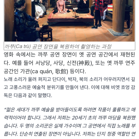
까쭈(Ca trù) 공연 장면을 복원하여 촬영하는 과정
영화 속에서는 까쭈 공연 장면이 옛 공연 공간에서 재현된
다. 예를 들어 서낭당, 사당, 신전(神殿), 또는 옛 까쭈 연주
공간인 가관(ca quán, 歌館) 등이다.
노래 소리가 울려 퍼지고 단다이, 박자, 북의 소리가 어우러지면서 깊
고 고풍스러운 예술적 분위기를 만들어 낸다. 이에 대해 비엣 흐엉 감
독은 다음과 같이 말했다.
“젊은
세대가
까쭈
예술을
받아들이도록
하려면
작품이
훌륭하고
매
력적이어야
합니다
.
그래서
저희
는
20
세기
초의
까쭈
마당
을
복원했
습니다
.
두
명의
소리꾼
은
실제
가수이며
그
공연에서
직접
노래를
부
릅니다
.
단순히
연출된
장면이
아닙니다
.
저희는
단지
청중
역할만
연