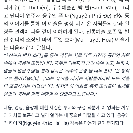
리에우(Lê Thị Liệu), 우수예술인 박 번(Bạch Vân), 그리
고 단다이 연주자 응우옌 푸 대(Nguyễn Phú Đẹ) 선생 등
의 이야기를 통해 이 예술을 평생 지켜 온 사람들의 삶과 열
정을 관객이 더욱 깊이 이해하게 된다. 전통예술 보존 및 발
전 센터의 소장인 마이 뚜엣 호아(Mai Tuyết Hoa) 예술가
는 다음과 같이 말했다.
“『천년의
박자
소리』를
통해
까쭈는
서로
다른
시간과
공간의
차원
속에서
새롭게
조명됩니다
.
까쭈를
다문화적
공간
속에
놓고
,
특히
사
람들의
얼굴과
삶을
통해
감독은
‘
까쭈의
운명’을
매우
흥미로운
방식
으로
풀어냈습니다
.
우리는
유산을
지키는
사람들이지만
모든
것을
다
포괄하기는
어렵습니다
.
하지만
이
영화를
통해
조상들이
실제로
살았던
세계를
함께
체험할
수
있었다고
느낍니다
.”
내용, 영상, 음향에 대한 세심한 투자와 구성 덕분에 이 영화는 까쭈
의 가치를 보존하고 널리 알리는 데 중요한 역할을 하고 있다. 응우옌
칵 하이 하(Nguyễn Khắc Hải Hà) 감독은 다음과 같이 평가했다.