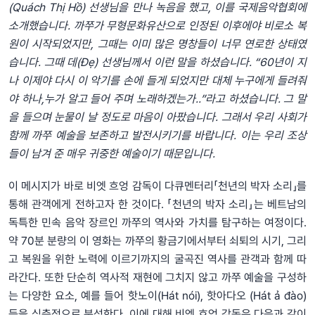
(Quách Thị Hồ)
선생
님
을
만나
녹음을
했고
,
이를
국제음악협회에
소개
했습니
다
.
까쭈가
무형문화유산으로
인정된
이후에야
비로소
복
원이
시작되었지만
,
그때는
이미
많은
명창
들이
너무
연로한
상태였
습니
다
.
그때
데
(Đẹ)
선생
님께서
이런
말을
하셨습니
다
.
“
60
년이
지
나
이제야
다시
이
악기를
손에
들게
되었지만
대체
누구에게
들려줘
야
하나
,
누가
알고
들어
주며
노래하겠는가
.
.”
라고
하셨습니다
.
그
말
을
들으며
눈물이
날
정도로
마음이
아팠
습니
다
.
그래서
우리
사회가
함께
까쭈
예술을
보존하고
발전시키기를
바
랍니
다
.
이는
우리
조상
들이
남겨
준
매우
귀중한
예술이기
때문
입니
다
.
이 메시지가 바로 비엣 흐엉 감독이 다큐멘터리「천년의 박자 소리」를
통해 관객에게 전하고자 한 것이다. 「천년의 박자 소리」는 베트남의
독특한 민속 음악 장르인 까쭈의 역사와 가치를 탐구하는 여정이다.
약 70분 분량의 이 영화는 까쭈의 황금기에서부터 쇠퇴의 시기, 그리
고 복원을 위한 노력에 이르기까지의 굴곡진 역사를 관객과 함께 따
라간다. 또한 단순히 역사적 재현에 그치지 않고 까쭈 예술을 구성하
는 다양한 요소, 예를 들어 핫노이(Hát nói), 핫아다오 (Hát ả đào)
등을 심층적으로 분석한다. 이에 대해 비엣 흐엉 감독은 다음과 같이