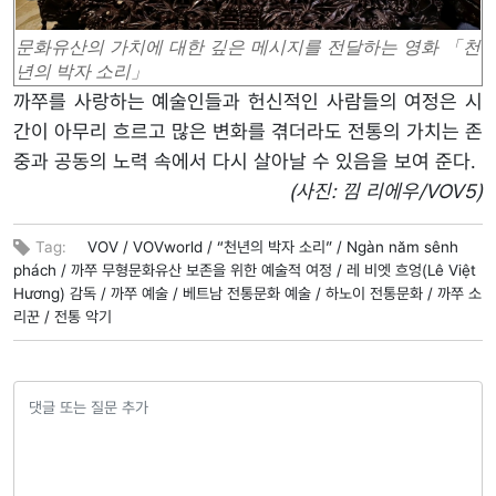
문화유산의 가치에 대한 깊은 메시지를 전달하는 영화 「천
년의 박자 소리」
까쭈를 사랑하는 예술인들과 헌신적인 사람들의 여정은 시
간이 아무리 흐르고 많은 변화를 겪더라도 전통의 가치는 존
중과 공동의 노력 속에서 다시 살아날 수 있음을 보여 준다.
(사진: 낌 리에우/VOV5)
Tag:
VOV /
VOVworld /
“천년의 박자 소리” /
Ngàn năm sênh
phách /
까쭈 무형문화유산 보존을 위한 예술적 여정 /
레 비엣 흐엉(Lê Việt
Hương) 감독 /
까쭈 예술 /
베트남 전통문화 예술 /
하노이 전통문화 /
까쭈 소
리꾼 /
전통 악기