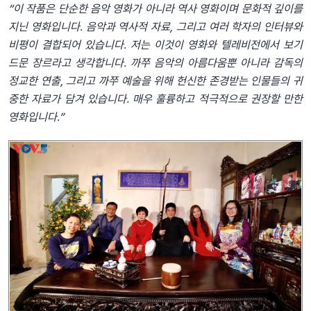
“이
작품은
단순한
음악
영화가
아니라
역사
영화이며
문화적
깊이를
지닌
영화입니다
.
음악과
역사적
자료
,
그리고
여러
학자의
인터뷰와
비평이
결합되어
있습니다
.
저는
이것이
영화와
텔레비전에서
보기
드문
장르라고
생각합니다
.
까쭈
음악
의
아름다움뿐
아니라
감독의
정교한
연출
,
그리고
까쭈
예술을
위해
헌신한
존경받는
인물들의
귀
중한
자료가
담겨
있습니다
.
매우
훌륭하고
적극적으로
권장할
만한
영화입니다
.”