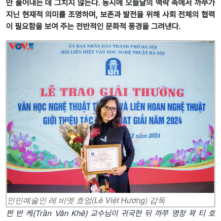
만 풀어내는 데 그치지 않는다. 동시에 오늘날의 맥락 속에서 까쭈가
지닌 현재적 의미를 조명하며, 보존과 발전을 위해 사회 전체의 협력
이 필요함을 보여 주는 전반적인 문화적 풍경을 그려낸다.
인민예술인 레 비엣 흐엉(Lê Việt Hương) 감독
쩐
반
케
(Trần Văn Khê)
교수
님이
귀국한
뒤
까쭈
명창
꽉
티
호