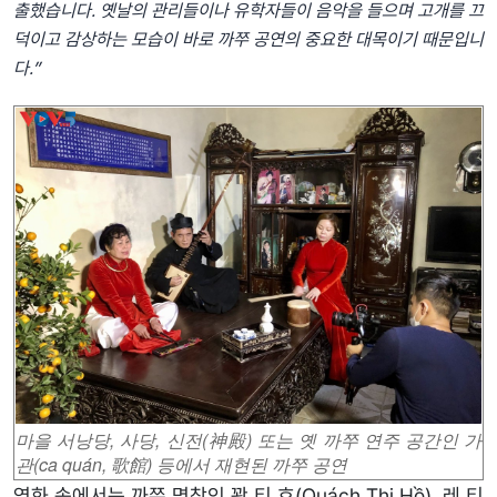
출했습니다
.
옛날의
관리들이나
유학자들이
음악을
들으며
고개를
끄
덕이고
감상하는
모습이
바로
까쭈
공연의
중요한
대목이기
때문입니
다
.”
마을 서낭당, 사당, 신전(神殿) 또는 옛 까쭈 연주 공간인 가
관(ca quán, 歌館) 등에서 재현된 까쭈 공연
영화 속에서는 까쭈 명창인 꽉 티 호(Quách Thị Hồ), 레 티