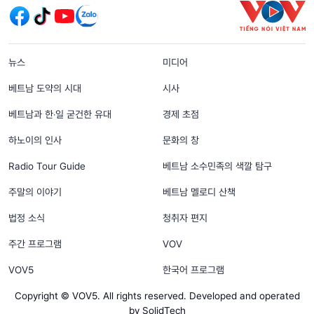
menu footer tiếng Hàn
뉴스
미디어
베트남 도약의 시대
시사
베트남과 한‧일 굳건한 유대
경제 초점
하노이의 인사
문화의 창
Radio Tour Guide
베트남 소수민족의 색깔 탐구
주말의 이야기
베트남 멜로디 산책
법정 소식
청취자 편지
주간 프로그램
VOV
VOV5
한국어 프로그램
Copyright © VOV5. All rights reserved. Developed and operated
by SolidTech