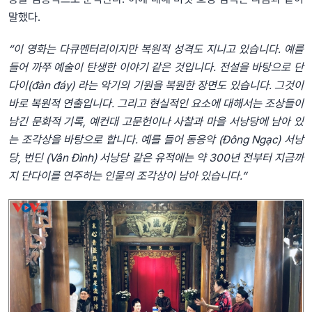
말했다.
“이
영화는
다큐멘터리이지만
복원적
성격
도
지
니고
있습니다
.
예를
들어
까쭈
예술이
탄생한
이야기
같은
것입니다
.
전설
을
바탕으로
단
다이
(đàn đáy)
라는
악기
의
기원을
복원한
장면도
있습니다
.
그것이
바로
복원
적
연출
입니다
.
그리고
현실적인
요소에
대해서는
조상들이
남긴
문화적
기록
,
예컨대
고문헌이나
사찰과
마을
서낭당
에
남아
있
는
조각상을
바탕으로
합니다
.
예를
들어
동응악
(Đông Ngạc)
서낭
당
,
번딘
(Vân Đình)
서낭당
같은
유적
에는
약
300
년
전부터
지금까
지
단다이를
연주하는
인물의
조각상이
남아
있습니다
.”