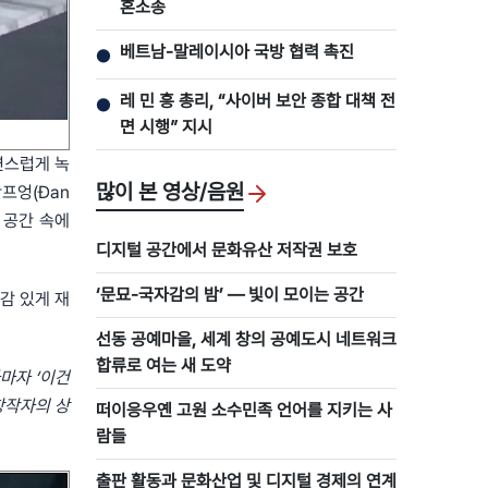
혼소송
베트남-말레이시아 국방 협력 촉진
●
레 민 흥 총리, “사이버 보안 종합 대책 전
●
면 시행” 지시
자연스럽게 녹
많이 본 영상/음원
프엉(Đan
 공간 속에
디지털 공간에서 문화유산 저작권 보호
‘문묘-국자감의 밤’ ― 빛이 모이는 공간
동감 있게 재
선동 공예마을, 세계 창의 공예도시 네트워크
합류로 여는 새 도약
자마자 ‘이건
창작자의 상
떠이응우옌 고원 소수민족 언어를 지키는 사
람들
출판 활동과 문화산업 및 디지털 경제의 연계