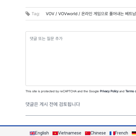
Tag:
VOV /
VOVworld /
온라인 게임으로 풀어내는 베트남 
This site is protected by reCAPTCHA and the Google
Privacy Policy
and
Terms o
댓글은 게시 전에 검토됩니다
English
Vietnamese
Chinese
French