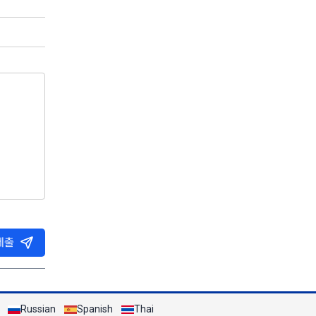
제출
Russian
Spanish
Thai