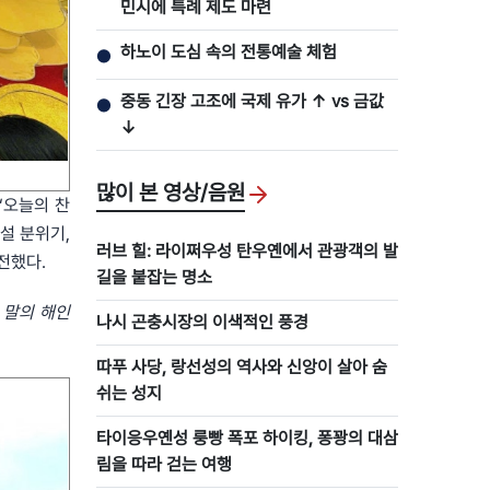
민시에 특례 제도 마련
하노이 도심 속의 전통예술 체험
●
중동 긴장 고조에 국제 유가 ↑ vs 금값
●
↓
많이 본 영상/음원
‘오늘의 찬
 설 분위기,
러브 힐: 라이쩌우성 탄우옌에서 관광객의 발
전했다.
길을 붙잡는 명소
 말의 해인
나시 곤충시장의 이색적인 풍경
따푸 사당, 랑선성의 역사와 신앙이 살아 숨
쉬는 성지
타이응우옌성 룽빵 폭포 하이킹, 퐁꽝의 대삼
림을 따라 걷는 여행