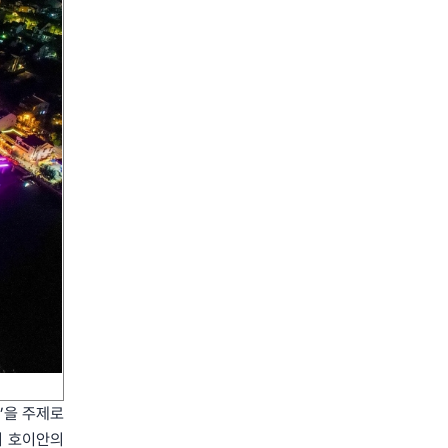
n)’을 주제로
의 호이안의