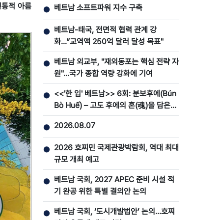
전통적 아름
베트남 소프트파워 지수 구축
●
베트남-태국, 전면적 협력 관계 강
●
화...”교역액 250억 달러 달성 목표"
베트남 외교부, "재외동포는 핵심 전략 자
●
원"…국가 종합 역량 강화에 기여
<<'한 입' 베트남>> 6회: 분보후에(Bún
●
Bò Huế) – 고도 후에의 혼(魂)을 담은
맛
2026.08.07
●
2026 호찌민 국제관광박람회, 역대 최대
●
규모 개최 예고
베트남 국회, 2027 APEC 준비 시설 적
●
기 완공 위한 특별 결의안 논의
베트남 국회, ‘도시개발법안’ 논의…호찌
●