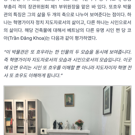
부총리 격의 장관위원회 제1 부위원장을 맡은 바 있다. 또흐우 박물
관의 특징은 그의 삶을 두 개의 축으로 나누어 보여준다는 점이다. 하
나는 혁명가이자 정치 지도자로서의 삶이고, 다른 하나는 시인으로서
의 삶이다. 해당 건축물에 대해서 베트남의 다른 유명 시인 쩐 당 코
아(Trần Đăng Khoa)는 다음과 같이 평가하였다.
“이
박물관은
또
흐우라는
한
인물의
두
모습을
동시에
보여줍니다
.
즉
혁명가이자
지도자로서의
모습과
시인으로서의
모습입니다
.
이곳
에
오면
우리는
시인
또
흐우를
이해할
뿐
아니라
지도자이자
혁명
전
사
또
흐우도
이해하게
됩니다
.
”