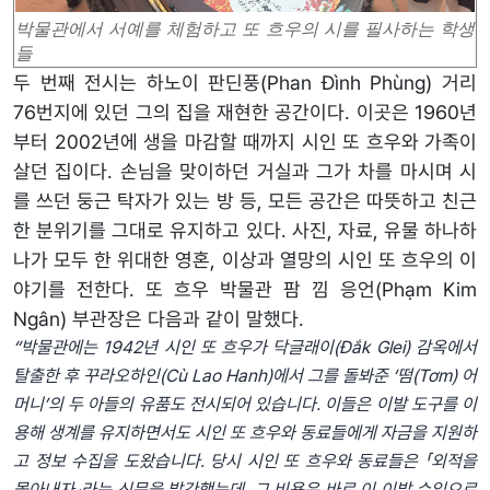
박물관에서 서예를 체험하고 또 흐우의 시를 필사하는 학생
들
두 번째 전시는 하노이 판딘풍(Phan Đình Phùng) 거리
76번지에 있던 그의 집을 재현한 공간이다. 이곳은 1960년
부터 2002년에 생을 마감할 때까지 시인 또 흐우와 가족이
살던 집이다. 손님을 맞이하던 거실과 그가 차를 마시며 시
를 쓰던 둥근 탁자가 있는 방 등, 모든 공간은 따뜻하고 친근
한 분위기를 그대로 유지하고 있다. 사진, 자료, 유물 하나하
나가 모두 한 위대한 영혼, 이상과 열망의 시인 또 흐우의 이
야기를 전한다. 또 흐우 박물관 팜 낌 응언(Phạm Kim
Ngân) 부관장은 다음과 같이 말했다.
“
박물관에는
1942
년
시인
또
흐우가
닥글래이
(Đắk Glei)
감옥에서
탈출한
후
꾸라오하인
(Cù Lao Hanh)
에서
그를
돌봐준
‘
떰
(Tơm)
어
머니
’
의
두
아들의
유품도
전시되어
있습니다
.
이들은
이발
도구를
이
용해
생계를
유지하면서도
시인
또
흐우와
동료들에게
자금을
지원하
고
정보
수집을
도왔습니다
.
당시
시인
또
흐우와
동료들은
「외적을
몰아내자」라는
신문을
발간했는데
,
그
비용은
바로
이
이발
수입으로