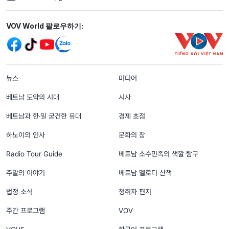
Mạng xã hội
VOV World 팔로우하기:
menu footer tiếng Hàn
뉴스
미디어
베트남 도약의 시대
시사
베트남과 한‧일 굳건한 유대
경제 초점
하노이의 인사
문화의 창
Radio Tour Guide
베트남 소수민족의 색깔 탐구
주말의 이야기
베트남 멜로디 산책
법정 소식
청취자 편지
주간 프로그램
VOV