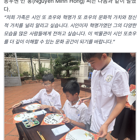
응우옌 민 홍(Nguyễn Minh Hồng) 씨는 다음과 같이 말했
다.
“
저희
가족은
시인
또
흐우와
혁명가
또
흐우의
문화적
가치와
정신
적
가치를
널리
알리고
싶습니다
.
시인이자
혁명가였던
그의
다양한
모습을
많은
사람들에게
전하고
싶습니다
.
이
박물관이
시인
또흐우
를
더
깊이
이해할
수
있는
문화
공간이
되기를
바랍니다
.”