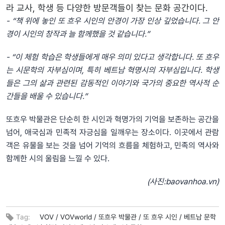
라 교사, 학생 등 다양한 방문객들이 찾는 문화 공간이다.
- “책
위에
놓인
또
흐우
시인의
안경이
가장
인상
깊었습니다
.
그
안
경이
시인의
창작과
늘
함께했을
것
같습니다
.
”
- “이
체험
학습은
학생들에게
매우
의미
있다고
생각합니다
.
또
흐우
는
시문학의
자부심이며
,
특히
베트남
혁명시의
자부심입니다
.
학생
들은
그의
삶과
관련된
감동적인
이야기와
국가의
중요한
역사적
순
간들을
배울
수
있습니다
.
”
또흐우 박물관은 단순히 한 시인과 혁명가의 기억을 보존하는 공간을
넘어, 애국심과 민족적 자긍심을 일깨우는 장소이다. 이곳에서 관람
객은 유물을 보는 것을 넘어 기억의 흐름을 체험하고, 민족의 역사와
함께한 시의 울림을 느낄 수 있다.
(사진:
baovanhoa.vn
)
Tag:
VOV /
VOVworld /
또흐우 박물관 /
또 흐우 시인 /
베트남 문학