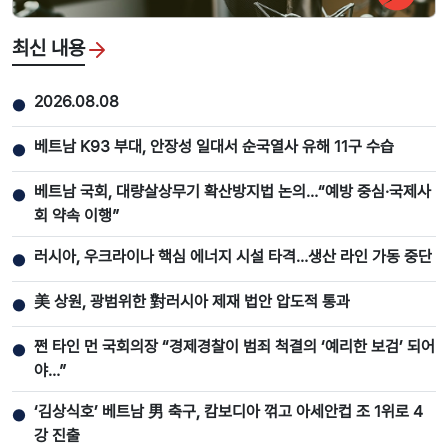
최신 내용
2026.08.08
●
베트남 K93 부대, 안장성 일대서 순국열사 유해 11구 수습
●
베트남 국회, 대량살상무기 확산방지법 논의…“예방 중심·국제사
●
회 약속 이행”
러시아, 우크라이나 핵심 에너지 시설 타격…생산 라인 가동 중단
●
美 상원, 광범위한 對러시아 제재 법안 압도적 통과
●
쩐 타인 먼 국회의장 “경제경찰이 범죄 척결의 ‘예리한 보검’ 되어
●
야…”
‘김상식호’ 베트남 男 축구, 캄보디아 꺾고 아세안컵 조 1위로 4
●
강 진출