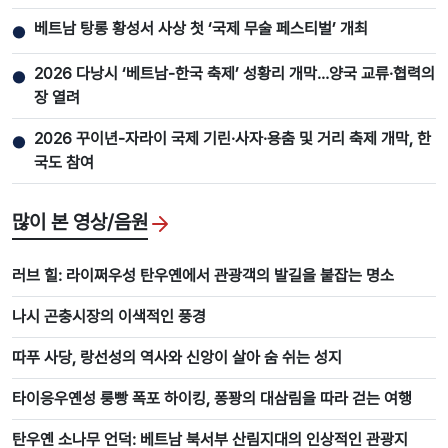
베트남 탕롱 황성서 사상 첫 ‘국제 무술 페스티벌’ 개최
●
2026 다낭시 ‘베트남-한국 축제’ 성황리 개막…양국 교류·협력의
●
장 열려
2026 꾸이년-자라이 국제 기린·사자·용춤 및 거리 축제 개막, 한
●
국도 참여
많이 본 영상/음원
러브 힐: 라이쩌우성 탄우옌에서 관광객의 발길을 붙잡는 명소
나시 곤충시장의 이색적인 풍경
따푸 사당, 랑선성의 역사와 신앙이 살아 숨 쉬는 성지
타이응우옌성 룽빵 폭포 하이킹, 퐁꽝의 대삼림을 따라 걷는 여행
탄우옌 소나무 언덕: 베트남 북서부 산림지대의 인상적인 관광지