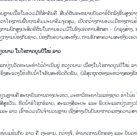
ຼາຍ​ເນື້ອ​ໃນ​ຮ່ວມ​ມືທີ່​ສຳ​ຄັນ​ຄື ​ສືບ​ຕໍ່​ຜັນ​ຂະ​ຫຍາຍ​ບັນ​ດາ​ຂໍ້​ຕົກ​ລົງ​ຂັ້ນ​ສູງ​ຢ່າງ​
້​ບັນ​ດາ​ໂຄງ​ການ​ພື້ນ​ຖານ​ຄົມ​ມະ​ນາ​ຄົມ​ຈຸດ​ສຸມ, ເປີດກວ້າງ​ການ​ຮ່ວມ​ມືທາງ​ການ​ຄ
​ການ​ຍົກ​ສູງ​ປະ​ສິດ​ທິ​ຜົນ​ໃນ​ການ​ຮ່ວມ​ມື​ໃນ​ຂົງ​ເຂດ​ການ​ສຶກ​ສາ - ບຳ​ລຸງ​ສ້າງ
​ໃນ​ວຽກ​ງານ​ປ້ອງ​ກັນ​ຊາດ, ປ້ອງ​ກັນ​ຄວາມ​ສະ​ຫງົບ, ການຮັກ​ສາ​ຄວາມ​ສະຫງົບ​ເຂ
 ຫວຽດ​ນາມ ໃນ​ໂອ​ກາດ​ບຸນ​ປີ​ໃໝ່ ລາວ
ລກ​ປ່ຽນ​ວັດ​ທະ​ນະ​ທຳ​ໄດ້​ດຳ​ເນີນ​ຢູ່ ຫວຽດ​ນາມ ເນື່ອງ​ໃນ​ໂອ​ກາດ​ບຸນ​ປີ​ໃໝ່​ ລ
ງ​ສະ​ແດງໃຫ້ເຫັນ​ນ້ຳ​ໃຈ​ອັນສະ​ໜິດ​ຕິດ​ພັນ, ບໍລິສຸດຜຸດຜ່ອງ​ລະ​ຫວ່າງ​ສອງ​ພ
ຳຮຽນຫຼາຍ​​ຄື ສະ​ຖາ​ບັນ​ການ​ຕ່າງ​ປະ​ເທດ, ມະ​ຫາ​ວິ​ທະ​ຍາ​ໄລ​ແຫ່ງ​ຊາດ ຮ່າ​ໂນ້ຍ ໄ
ຄື ບາ​ສີ​ສູ່​ຂວັນ, ຫົດ​ນ້ຳ​ຂໍ​ໂຊກ​ຂໍ​ລາບ, ສະ​ແດງ​ສິ​ລະ​ປະ ແລະ ພົບ​ປະ​ແລກ​ປ່ຽນກ່ຽ
າມ ແລະ ລາວ ​ເຂົ້າ​ຮ່ວມ​ເປັນ​ຈຳ​ນວນຫຼາຍ ເຊິ່ງ​ສ້າງເປັນ​ບັນ​ຍາ​ກາດແຫ່ງຄວາມ​ສາ
​ມື​ຢ່າງແໜ້ນ​ແຟ້ນ​ກັບ ລາວ ​ຄື ເງະ​ອານ, ກວ໋າງ​ຈິ, ອຳ​ນາດ​ການ​ປົກ​ຄອງ ແລະ ບັນ​ດາ