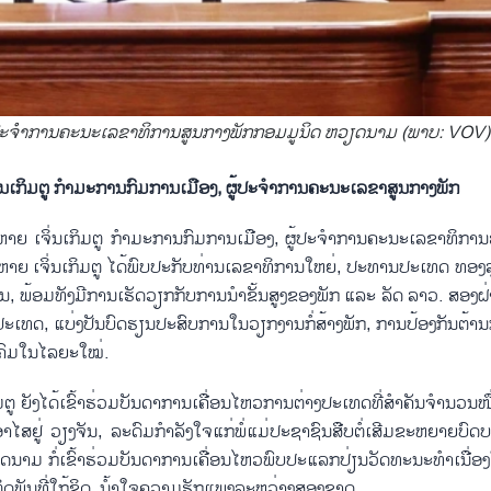
ງ, ຜູ້​ປະ​ຈຳ​ການ​ຄະ​ນະ​ເລ​ຂາທິການສູນກາງພັກກອມມູນິດ ຫວຽດນາມ (ພາບ: VOV)
ນ​ເກິມ​ຕູ ກຳ​ມະ​ການ​ກົມ​ການ​ເມືອງ, ຜູ້​ປະ​ຈຳ​ການ​ຄະ​ນະ​ເລ​ຂາສູນກາງພັກ
ະ​ຫາຍ ​ເຈິ່ນ​ເກິມ​ຕູ ກຳ​ມະ​ການ​ກົມ​ການ​ເມືອງ, ຜູ້​ປະ​ຈຳ​ການ​ຄະ​ນະ​ເລ​ຂາທິກ
ນ​ເກິມ​ຕູ ໄດ້​ພົບ​ປະ​ກັບ​ທ່ານ​ເລ​ຂາ​ທິ​ການ​ໃຫຍ່, ປະ​ທານ​ປະ​ເທດ ທອງ​ລຸນ 
ອນ, ພ້ອມ​ທັງ​ມີ​ການ​ເຮັດ​ວຽກ​ກັບ​ການ​ນຳ​ຂັ້ນ​ສູງ​ຂອງ​ພັກ ແລະ ລັດ​ ລາວ. ສອງ​ຝ່
ະ​ເທດ, ແບ່ງ​ປັນ​ບົດ​ຮຽນ​ປະ​ສົບ​ການ​ໃນ​ວຽກ​ງານ​ກໍ່​ສ້າງ​ພັກ, ການ​ປ້ອງ​ກັນ​ຕ້​ານ​
ັງ​ຄົມໃນ​ໄລ​ຍະ​ໃໝ່.
ິ້ມ​ຕູ ຍັງໄດ້ເຂົ້າຮ່ວມບັນດາການ​ເຄື່ອນ​ໄຫວ​​ການຕ່າງປະເທດທີ່​ສຳ​ຄັນ​ຈຳ​ນວນ​ໜຶ່ງ
່ ວຽງ​ຈັນ, ລະ​ດົມ​ກຳ​ລັງ​ໃຈແກ່​ພໍ່​ແມ່​ປະ​ຊາ​ຊົນ​ສືບ​ຕໍ່​ເສີມ​ຂ​ະ​ຫຍາຍ​ບົດ​ບາ
​ນາມ ກໍ່​ເຂົ້າ​ຮ່ວມ​ບັນ​ດາ​ການ​ເຄື່ອນ​ໄຫວ​ພົບ​ປະ​ແລກ​ປ່ຽນ​ວັດ​ທະ​ນະ​ທຳ​ເນື່ອງ
ຕິດ​ພັນ​ທີ່​ໃກ້​ຊິດ, ນ້ຳ​ໃຈ​ຄວາມ​ຮັກ​ແພງ​ລະ​ຫວ່າງ​ສອງ​ຊາດ.