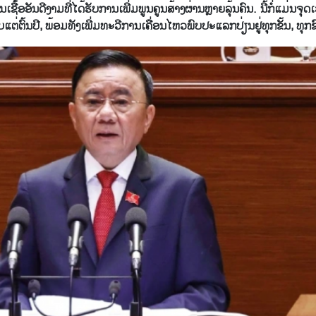
້ອ​ອັນ​ດີ​ງາມ​ທີ່​ໄດ້​ຮັບ​ການ​ເພີ່ມ​ພູນ​ຄູນ​ສ້າງຜ່ານ​ຫຼາຍ​ລຸ້ນ​ຄົນ. ນີ້​ກໍ່​ແມ່​ນ​ຈຸດ​
ນັບ​ແຕ່​ຕົ້ນ​ປີ, ພ້ອມ​ທັງ​ເພີ່ມ​ທະ​ວີ​ການ​ເຄື່ອນ​ໄຫວ​ພົບ​ປະ​ແລກ​ປ່ຽນຢູ່​ທຸກ​ຂັ້ນ, ທຸກ​