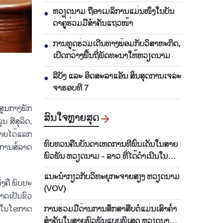
ແລະ ມີ​ປະ​ສິດ​ທິ​ຜົນ
ຫ​ວຽດ​ນາມ ຖື​ອາ​ເມ​ລິ​ການ​ແມ່ນ​ໜຶ່ງ​ໃນ​ບັນ​
●
ດາ​ຄູ່​ຮ່ວມ​ມື​ສຳ​ຄັນ​ແຖວ​ໜ້າ
ການ​ທູດ​ຮ່ວມ​ເດີນ​ທາງ​ພ້ອມກັບ​ວິ​ສາ​ຫະ​ກ​ິດ,
●
ເປີດກວ້າງ​ພື້ນ​ຖີ່​ພັດ​ທະ​ນາ​ໃຫ້​ຫວຽດ​ນາມ
ລີ​ບັງ ແລະ ອິດ​ສະ​ລາ​ແອັນ ສິ້ນ​ສຸດ​ການ​ເຈ​ລະ​
●
ຈາ​ຮອບ​ທີ 7
ານສູນກາງພັກ
ສົນ​ໃຈ​ຫຼາຍ​ສຸດ
​ສີ​ສຸ​ລິດ,
າຍ​ໄດ້​ແລກ​
ທົບ​ທວນ​ຄືນ​ບັນ​ດາ​ເຫດ​ການ​ທີ່​ພົ້​ນ​ເດັ່ນ​ໃນ​ສາຍ​
ການ​ສໍ້​ລາດ​
ພົວ​ພັນ ຫວຽດ​ນາມ - ລາວ ທີ່​ໄດ້​ດຳ​ເນີນ​ໃນ​
ເດືອນ​ພຶດ​ສ​ະ​ພາ 2026
ແນະ​ນຳ​ກ່ຽວ​ກັບ​ວິ​ທະ​ຍຸ​ກະ​ຈາຍ​ສຽງ ຫວຽດ​ນາມ
​ຄື ​ພົບ​ປະ​
(VOV)
ດ​ເປັນ​ຂົວ​
ການ​ຮ່ວມ​ມື​ດ້ານ​ການ​ສຶກ​ສາ​ສືບ​ຕໍ່​ແມ່ນ​ເສົາ​ຄ້ຳ​
​ໃນ​ໂອ​ກາດ​
ສຳ​ຄັນ​ໃນ​ສາຍ​ພົວ​ພັນ​ແບບ​ພິ​ເສດ ຫວຽດ​ນາມ -