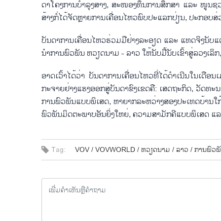
ດາ​ໂຄງ​ການ​ບຳ​ລຸງ​ສ້​າງ, ສະ​ໜອງ​ທຶນ​ການ​ສຶກ​ສາ ແລະ ໜູນ​ຊ່
ສ້າງ​ກໍ່ໄດ້​ຈັດຫຼາຍ​ການ​ເຄື່ອນ​ໄຫວ​ພົບ​ປະ​ແລກ​ປ່ຽນ, ປະ​ກອບ​ສ່ວ
ບັນ​ດາ​ການ​ເຄື່ອນ​ໄຫວ​ຮ່ວມມ​ື​ຢ່າງ​ລະອຽດ ແລະ ແທດ​ຈິງນັບແຕ່ຂ
ນຳ​ການ​ພົວ​ພັນ ຫວຽດ​ນາມ - ລາວ ໃຫ້​ນັບ​ມື້​ນັບ​ເຂົ້າ​ສູ່​ລວງ​ເລິກ,
ອາດ​ເວົ້າ​ໄດ້​ວ່າ ບັນ​ດາ​ການ​ເຄື່ອນ​ໄຫວທີ່​ໄດ້​ດຳ​ເນີນ​ໃນ​ເດືອນ​
ກະ​ຈາຍ​ຢ່າງ​ແຮງ​ອອກ​ສູ່​ບັນ​ດາ​ຂົງ​ເຂດ​ຄື: ເສດ​ຖະ​ກິດ, ວັດ​ທະ​ນ
ການ​ພົວ​ພັນ​ແບບ​ພິ​ເສດ, ຫາ​ຍາກ​ລະ​ຫວ່າງ​ສອງ​ປະ​ເທດ​ບ້ານ​ໃກ້​ເ
ພົວ​ພັນ​ມິດ​ຕະ​ພາບ​ອັນ​ຍິ່ງ​ໃຫຍ່, ຄວາມ​ສາ​ມັກ​ຄີ​ແບບ​ພິ​ເສດ ແ
Tag:
VOV /
VOVWORLD /
ຫວຽດ​ນາມ /
ລ​າວ /
ກ​ານ​ພົວ​ພ