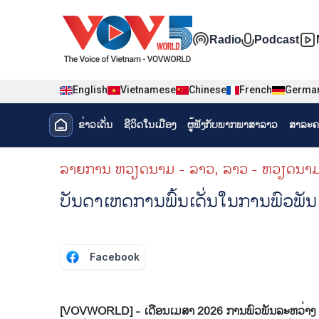
Nhảy đến nội dung
Đa phương t
Radio
Podcast
English
Vietnamese
Chinese
French
Germa
Menu trang chủ tiếng Lào
ຂ່າວເດັ່ນ
ຊີ​ວິດ​ໃນ​ເມືອງ
ຜູ້​ຟັງ​ກັບ​ພາກ​ພາ​ສາ​ລາວ
ສາລະຄ
menu phụ tiếng Lào
ລາຍ​ການ ຫວຽດນາມ - ລາວ, ລາວ - ຫວຽດນາ
ບັນ​ດາ​ເຫດ​ການ​ພົ້ນ​ເດັ່ນ​ໃນ​ການ​ພົວ
Facebook
[VOVWORLD] - ເດືອນ​ເມ​ສາ 2026 ການ​ພົວ​ພັນ​ລະ​ຫວ່າງ ຫວຽດ​ນ