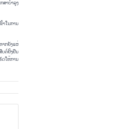
ຶກສາບຳ​ລຸງ​
້​າ​ໃນ​ການ​
ຫາກ​ຍັງ​ແຜ່​
ໍ່​ຢັ້ງ​ຢືນ​
ັດ​ໃຫ້​ການ​