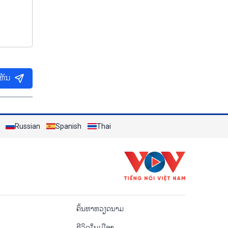
ເຫັນ
Russian
Spanish
Thai
o
ຄົ້ນຫາຫວຽດນາມ
ຊີ​ວິດ​ໃນ​ເມືອງ