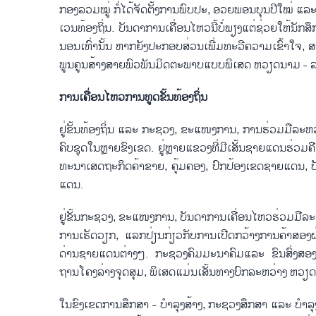
ກອງລວມໝູ່ ກໍ່​ໄດ້​ຈັດ​ຕັ້ງ​ການ​ພົບ​ປະ, ອວຍ​ພອນ​ບຸນ​ປີ​ໃໝ່ ແລະ
ເວນ​ທ້ອງ​ຖິ່ນ. ບັນ​ດາ​ການ​ເຄື່ອນ​ໄຫວນ​ີ້​ບໍ່​ພຽງ​ແຕ່​ຊ່ວຍໃຫ້​ນັກ​ສ
ນອນ​ເທົ່າ​ນັ້ນ ຫາກ​ຍັງ​ປະ​ກອບ​ສ່ວນ​ເພີ່​ມ​ທະ​ວີ​ຄວາມ​ເຂົ້າ​ໃຈ, ສະ
ພູນ​ຄູນ​ສ້າງ​ສາຍ​ພົວ​ພັນ​ມິ​ດ​ຕະ​ພາບ​ແບບ​ພິ​ເສດ ຫວຽດ​ນາມ - ລ
ການ​ເຄື່ອນ​ໄຫວກາ​ນ​ທູດ​ຂັ້ນ​ທ້ອງ​ຖິ່ນ
ຢູ່​ຂັ້ນ​ທ້ອງ​ຖິ່ນ ແລະ ກະ​ຊວງ, ຂະ​ແໜງ​ການ, ການ​ຮ່ວມ​ມື​ລະ​
ຄົບ​ຊຸດ​ໃນຫຼາຍ​ຂົງ​ເຂດ. ຢູ່ຫຼາຍ​ແຂວງ​ທີ່ມີ​ເສັ້ນ​ຊາຍ​ແດນ​ຮ່ວມ​ຄື
ທະ​ນາ​ເສດ​ຖະ​ກິດ​ຄ້າ​ຂາຍ, ຄຸ້ມ​ຄອງ, ປົກ​ປ້ອງ​ເຂດ​ຊາຍ​ແດນ
ແດນ.
ຢູ່​ຂັ້ນ​ກະ​ຊວງ, ຂະ​ແໜງ​ການ, ບັນ​ດາ​ການ​ເຄື່ອນ​ໄຫວ​ຮ່ວມ​ມື​​ລະ​ອຽ
ການ​ເຮັດ​ວຽກ, ແລກ​ປ່ຽນກ່ຽວກັບ​ການ​ເປີດກວ້າງ​ການ​ຄ້າ​ສອງ​ຝ່າຍ,
ດ່ານ​ຊາຍ​ແດນ​ຕ່າງໆ. ກະ​ຊວງ​ຄົມ​ມະ​ນາ​ຄົມ​ແລະ ຂົນ​ສົ່ງ​ສອງ​ປະ​
ຖານ​ໂຄງ​ລ່າງ​ຈຸດ​ສຸມ, ພິ​ເສດ​ແມ່ນ​ເສັ້ນ​ທາງ​ບົກ​ລະ​ຫວ່າງ ຫ
ໃນ​ຂົງ​ເຂດ​ການ​ສຶກ​ສາ - ບຳ​ລຸງ​ສ້າງ, ກະ​ຊວງ​ສຶກ​ສາ ແລະ ບຳ​ລຸ