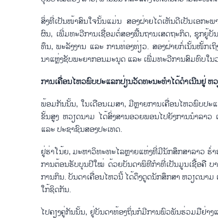
ສິ່ງ​ທີ່​ເປັນ​ໜ້າ​ສົນ​ໃຈ​ນັ້ນ​ແມ່ນ ສອງ​ຝ່າຍ​ໄດ້​ເຫັນ​ດີ​ເປັນ​ເອ​ກະ​ພາບຫ
ຜົນ, ເພີ່ມ​ທະ​ວີ​ການ​ເຊື່ອມ​ຕໍ່​ສອງ​ພື້ນ​ຖານ​ເສດ​ຖະ​ກິດ, ຊຸກ​ຍູ
ທຶນ, ພະ​ລັງ​ງານ ແລະ ການ​ທ່ອງ​ທ່ຽວ. ສອງ​ຝ່າຍ​ກໍ່​ເນັ້ນ​ໜັ້ກ​ເຖິງ
ນາ​ແຫຼ່ງ​ຊັບ​ພະ​ຍາ​ກອນ​ມະ​ນຸດ ແລະ ເພີ່ມ​ທະ​ວີ​ການ​​ສົມ​ທົບ
ກາ​ນ​ເຄື່ອນ​ໄຫວ​ພົບ​ປະ​ແລກ​ປ່ຽນ​ວັດ​ທະ​ນະ​ທຳ​ໄດ້​ດຳ​ເນີນ​ຢູ່
ພ້ອມ​ກັນ​ນັ້ນ, ໃນ​ເດືອນ​ເມ​ສາ, ມີຫຼາຍ​ການ​ເຄື່ອນ​ໄຫວ​ພົບ​ປະ​ແ
ຂັ້ນ​ສູງ ຫວຽດ​ນາມ ໄດ້​ສົ່ງ​ສານອວຍ​ພອນ​ໄປ​ຍັງການ​ນຳລາວ ເຊິ່
ແລະ ປະ​ຊາ​ຊົນ​ສອງ​ປະ​ເທດ.
ຢູ່​ຮ່າ​ໂນ້ຍ, ​ມະ​ຫາ​ວິ​ທະ​ທະໄລຫຼາຍແຫ່ງທີ່ມີ​ນັກ​ສຶກ​ສາ​ລາວ ຮ່
ການ​ຕ້ອນ​ຮັບ​ບຸນ​ປີ​ໃໝ່ ດ້ວຍ​ບັນ​ດາ​ພິ​ທີ​ກຳ​ທີ່​ເປັນ​ມູນ​ເຊື້ອ​
ການ​ກິນ. ບັນ​ດາ​ເຄື່ອນ​ໄຫວ​ນີ້ ໄດ້ດ​ຶງ​ດູດ​​ນັກ​ສຶກ​ສາ ຫວຽດ​ນ
ໃກ້​ຊິດກັນ.
ໄປ​ຄຽງ​ຄູ່​ກັນ​ນັ້ນ, ຢູ່​ບັນ​ດາ​ທ້ອງ​ຖິ່ນກໍ​ມີ​ການ​ພົວ​ພັນ​ຮ່ວມ