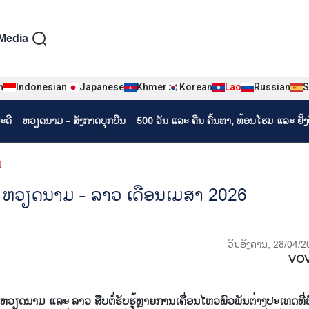
iện tiếng Lào
Media
n
Indonesian
Japanese
Khmer
Korean
Lao
Russian
S
ະດີ
ຫວຽດ​ນາມ - ສັງ​ກາດ​ບຸກ​ບືນ
500 ວັນ ແລະ ຄືນ ຄົ້ນຫາ, ທ້ອນໂຮມ ແລະ ຢັ້
ມ
​ພັນ ຫວຽດ​ນາມ - ລາວ ​ເດືອນ​ເມ​ສາ 2026
ວັນອັງຄານ, 28/04/2
VO
າມ ແລະ ລາວ ​ສືບ​ຕໍ່​ຮັບຮູ້ຫຼາຍ​ການ​ເຄື່ອນ​ໄຫວ​ພົວພັນ​ຕ່າງປະເທດ​ທີ່​ຟົດ​