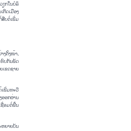
ຽກໃນ​ບໍ​ລິ​
ນ​ເກີດ​ເມືອງ
ບ​ຕໍ່​ເພີ່ມ​
ງ​ຕັ້ງ​ໜ້າ,
ທົບ​ກັນ​ພັດ​
ຍ​ເຂດ​ຊາຍ​
ເພີ່ມ​ທະ​ວີ​
ງ​ອອກ​ຜ່ານ​
ມ​ຕໍ່​ພື້ນ​
ະ​ຫຍາຍ​ບັນ​