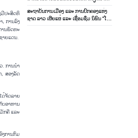
ລາວ
ສະ​ຖາ​ບັນ​ການ​ເມືອງ ແລ​ະ ການ​ປົກ​ຄອງ​ແຫ່ງ​
ມີ​ປະ​ສິດ​ທິ​
ຊາດ ລາວ ເຜີຍ​ແຜ່ ແລະ ເຊື່ອມ​ຊຶມ ນິພົນ “ໂຮ່​
້າ, ການ​ລົງ​
ຈີ​ມິນ​ ຄົບ​ຊຸດ”
, ການພັດ​ທະ​
ດ​ຊາຍ​ແດນ.
າວ. ການ​ນຳ​
ັກ, ສອງ​ລັດ
ດ້​ຈັດ​ລາຍ​
ວກັບ​ອາ​ຫານ​
​ມັກ​ຄີ ແລະ
​ອົງ​ການ​ກົມ