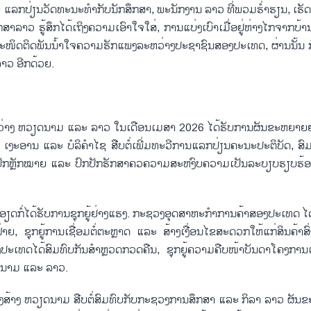
 ແລກ​ປ່ຽນ​ວັດ​ທະ​ນະ​ທຳ​ກັບ​ນັກ​ສຶກ​ສາ, ພະ​ນັກ​ງານ ​ລາວ ທີ່ພວມ​ຮ່ຳ​ຮຽນ, ເຮັດ​ວ
ຶກ​ສາ​ລາວ ຮູ້​ສຶກ​ໄດ້​ເຖິງຄວາມ​ເອົາ​ໃຈ​ໃສ່, ການ​ແບ່ງ​ເບົາ​ເມື່ອ​ຢູ່​ຫ່າງ​ໄກ​ຈາກບ້າ
​ໜິດ​ຕິດ​ພັນ​ນ້ຳ​ໃຈ​ຄວາມ​ຮັກ​ແພງ​ລະ​ຫວ່າງ​ປະ​ຊາ​ຊົນ​ສອງ​ປະ​ເທດ, ຜ່ານ​ນັ້​ນ​ ກໍ່ສື
າວ ​ອີກ​ດ້ວຍ.
ຫວ່າງ ຫວຽດ​ນາມ ແລະ ລາວ​ ໃນ​ເດືອນ​ເມ​ສາ 2026 ໄດ້​ຮັບ​ການ​ຜັນ​ຂະ​ຫຍາຍ​ຢ່າ
 ເງະ​ອານ ແລະ ບໍ​ລິ​ຄຳ​ໄຊ ​ສືບ​ຕໍ່​ເພີ່ມ​ທະ​ວີ​ການ​ແລກ​ປ່ຽນ​ຄະ​ນະ​ປະ​ຕິ​ບັດ, ສົມ​
, ປັກຫຼັກ​ໝາຍ ແລະ ປົກ​ປັກ​ຮັກ​ສາ​ຄວຄວາມສະຫງົບ​ຄວາມ​ເປັນ​ລະ​ບຽບ​ຮຽບ​ຮ້ອ
ດ​ກໍ່​ໄດ້​ຮັບ​ກ​ານ​ຊຸກ​ຍູ້​ຢ່າງ​ແຮງ. ກະ​ຊວງ​ອຸດ​ສາ​ຫະ​ກຳ​ການ​ຄ້າ​ສອງ​ປະ​ເທດ ໄດ້​
 ຊຸກ​ຍູ້​ການ​ເຊື່ອມ​ຕໍ່​ຕະຫຼາດ ແລະ ສ້າງ​ເງື່ອນ​ໄຂ​ສະ​ດວກ​ໃຫ້​ແກ່​ສິນ​ຄ້າ​ສົ່
ເທດ​ໄດ້​ສົມ​ທົບ​ກັນ​ສຳຫຼວດກວດ​ຄືນ, ຊຸກ​ຍູ້​ຄວາມ​ຄືບ​ໜ້າ​ບັນ​ດາ​ໂຄງ​ການ​ເຊື່ອ
ວຽດ​ນາມ ແລະ ລາວ.
ງ​ສ້າງ ຫວຽດ​ນາມ ສືບ​ຕໍ່​ສົມ​ທົບ​ກັບ​ກະ​ຊວງ​ການ​ສຶກ​ສາ ແລະ ກິ​ລາ ​ລາວ ຜັນ​ຂ