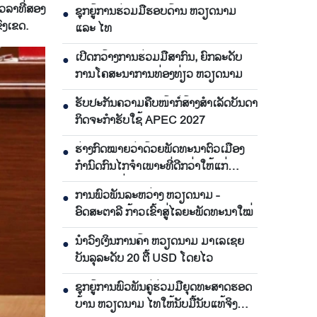
ເວ​ລາ​ທີ່ສອງ​
ຊຸກຍູ້ການຮ່ວມມືຮອບດ້ານ ຫວຽດນາມ
●
ຂົງ​ເຂດ.
ແລະ ໄທ
ເປີດກວ້າງການຮ່ວມມືສາກົນ, ຍົກລະດັບ
●
ການໂຄສະນາການທ່ອງທ່ຽວ ຫວຽດນາມ
ຮັບປະກັນຄວາມຄືບໜ້າກໍ່ສ້າງສຳເລັດບັນດາ
●
ກິດຈະກຳຮັບໃຊ້ APEC 2027
ຮ່າງກົດໝາຍວ່າດ້ວຍພັດທະນາຕົວເມືອງ
●
ກຳນົດກົນໄກຈຳເພາະທີ່ດີກວ່າໃຫ້ແກ່
ນະຄອນ ໂຮ່ຈີມິນ
ການພົວພັນລະຫວ່າງ ຫວຽດນາມ -
●
ອົດສະຕາລີ ກ້າວເຂົ້າສູ່ໄລຍະພັດທະນາໃໝ່
ນຳ​ວົງ​ເງິນ​ການ​ຄ້າ ຫວຽດ​ນາມ ມາ​ເລ​ເຊຍ​
●
ບັນ​ລຸ​ລະ​ດັບ 20 ຕື້ USD ໂດຍ​ໄວ
ຊຸກ​ຍູ້​ການ​ພົວ​ພັນ​ຄູ່​ຮ່ວມ​ມື​ຍຸດ​ທະ​ສາດ​ຮອດ​
●
ບ້ານ ຫວຽດ​ນາມ ໄທ​ໃຫ້​ນັບ​ມື້​ນັບ​ແທ້​ຈິງ