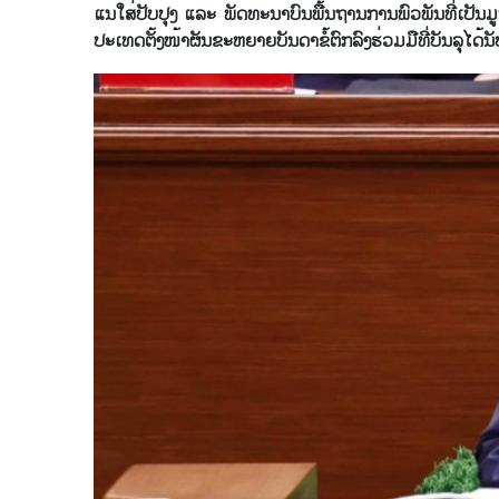
ແນ​ໃສ່​ປັບ​ປຸງ ແລະ ພັດ​ທະ​ນາ​ບົນ​ພື້ນ​ຖານ​ການ​ພົວ​ພັນ​ທີ່​ເປັນ​ມູນ​ເຊື
ປະ​ເທດ​ຕັ້ງ​ໜ້າ​ຜັນ​ຂະ​ຫຍາຍ​ບັນ​ດາ​ຂໍ້​ຕົກ​ລົງ​ຮ່ວມ​ມື​ທີ່​ບັນ​ລຸ​ໄດ້​