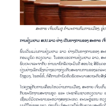
​ສະ​ຫາຍ ​ເຈິ່ນ​ເກິມ​ຕູ ກຳ​ມະ​ການ​ກົມ​ການ​ເມືອ
ການ​ຢ້ຽມ​ຢາມ ​ສ​ປ​ປ.ລາວ ​ຢ່າງ ​ເປັນທາງການ​ຂອງ​ ສະ​ຫາຍ ​ເຈິ່
ພົ້ນ​ເດັ່ນ​ແມ່ນ​ການ​ຢ້ຽມ​ຢາມ ​ລາວ ​ຢ່າງ​ເປັນ​ທາງ​ການ​ຂອງ ​ສ
ກອມມູນິດ ຫວຽດນາມ. ໃນ​ຂອບ​ເຂດ​ການ​ຢ້ຽມ​ຢາມ ລາວ, ສະຫາຍ ​ເຈິ່
ພົບ​ປະ​ເຈ​ລະ​ຈາ​ກັບ ​ທ່ານ​ນາ​ຍົກ​ລັດ​ຖະ​ມົນ​ຕີ ສອນ​ໄຊ ສີ​ພັນ​ດ
ປ່ຽນ​ຢ່າງ​ເລິກ​ເຊິ່ງກວ້າງ​ຂວາງ​ກ່ຽວ​ກັບ​ສະ​ພາບ​ການ​ຂອງ​ແຕ່​ລະ​ປ
ບັງຫຼວງ, ໄພ​ຫຍໍ້​ທໍ້, ກໍ່​ຄື​ການ​ກຳ​ນົດ​ທິດ​ພັດ​ທະ​ນາ​ເສດ​ຖະ​ກິດ​ສ
ໄປ​ຄຽງ​ຄູ່​ກັບ​ການ​ເຄື່ອນ​ໄຫວ​ດ້ານ​ການ​ເມືອງ, ສະ​ຫາຍ ​ເຈິ່ນ​ເກ
ກັບ​ພະ​ນັກ​ງານ​ສະ​ຖານ​ທູດ ແລະ ປະ​ຊາ​ຄົມ​ຊາວ​ຫວຽດ​ນາມ ​ອາ​ໄສ​ຢູ
ເຊື່ອມ​ຕໍ່​ມິດ​ຕະ​ພາບ​ລະ​ຫວ່າງ​ສອງ​ປະ​ເທດ. ຄະ​ນະ​ຜູ້​ແທນ​ ຫວຽດ
ບຸນ​ປີ​ໃໝ່​ຂອງ ​ລາວ, ຜ່ານ​ນັ້ນ ກໍ່​ສະ​ແດງ​ໃຫ້​ເຫັນ​ຄວາ​ມສະ​ໜິດ​