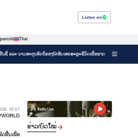
Listen on
panish
Thai
ງຢືນຊື່ ແລະ ນາມສະກຸນອັດຖິຂອງນັກຮົບເສຍສະຫຼະຊີວິດເພື່ອຊາດ
026, 16:51
VWORLD
ຂ່າວ/ບົດ​ໃໝ່
ຟື້ນ​ເພື່ອ​