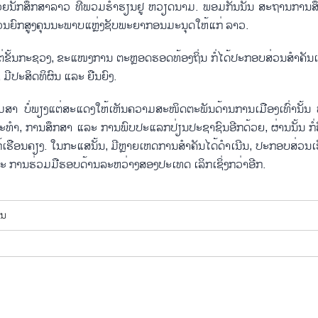
ວຍ​ນັກ​ສຶກ​ສາລາວ ທີ່​ພວມ​ຮ່ຳ​ຮຽນ​ຢູ່ ຫວຽດ​ນາມ. ພ້ອມກັນນັ້ນ ສະ​ຖານ​ການສ
ນ​ຍົກ​ສູງ​ຄຸນ​ນະ​ພາບ​ແຫຼ່ງ​ຊັບ​ພະ​ຍາ​ກອນ​ມະ​ນຸດ​ໃຫ້​ແກ່​ ລາວ.
ັ້ນກະ​ຊວງ, ​ຂະ​ແໜງ​ການ ຕະຫຼອດ​ຮອດ​ທ້ອງ​ຖິ່ນ ກໍ່​ໄດ້​ປະ​ກອບ​ສ່ວນ​ສຳ​ຄັນ​ເຂົ
 ມີ​ປະ​ສິດ​ທິ​ຜົນ ແລະ ຍືນ​ຍົງ.
ເມ​ສາ ບໍ່​ພຽງ​ແຕ່​ສະ​ແດງ​ໃຫ້​ເຫັນ​ຄວາມ​ສະ​ໜິດ​ຕະ​ພັນ​ດ້ານ​ການ​ເມືອງ​ເທົ່າ​ນັ້ນ 
ະ​ທຳ, ການ​ສຶກ​ສາ ແລະ ການ​ພົບ​ປະແລກປ່ຽນ​ປະ​ຊາ​ຊົນອີ​ກ​ດ້ວຍ, ຜ່ານ​ນັ້ນ​ ກໍ່ສືບ​ຕ
ຮືອນ​ຄຽງ. ໃນ​ກະ​ແສ​ນັ້ນ, ມີຫຼາ​ຍ​ເຫດ​ການ​ສຳ​ຄັນ​ໄດ້​ດຳ​ເນີນ, ປະ​ກອບ​ສ່ວນ​ເຮ
ລະ ການ​ຮ່ວມ​ມື​ຮອບ​ດ້ານ​ລະ​ຫວ່າງ​ສອງ​ປະ​ເທດ ເລິກ​ເຊິ່ງກວ່າ​ອີກ.
ັນ