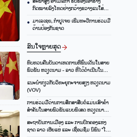
ສະພາສູງ ອາເມລິກາ ຮັບຮອງເອົາຮ່າງ
●
ກົດໝາຍລົງໂທດຢ່າງກວ້າງຂວາງແນໃສ່
ລັດເຊຍ
ມາເລເຊຍ, ກຳປູເຈຍ ເພີ່ມທະວີການຮ່ວມມື
●
ດ້ານປ້ອງກັນຊາດ
ສົນ​ໃຈ​ຫຼາຍ​ສຸດ
ທົບ​ທວນ​ຄືນ​ບັນ​ດາ​ເຫດ​ການ​ທີ່​ພົ້​ນ​ເດັ່ນ​ໃນ​ສາຍ​
ພົວ​ພັນ ຫວຽດ​ນາມ - ລາວ ທີ່​ໄດ້​ດຳ​ເນີນ​ໃນ​
ເດືອນ​ພຶດ​ສ​ະ​ພາ 2026
ແນະ​ນຳ​ກ່ຽວ​ກັບ​ວິ​ທະ​ຍຸ​ກະ​ຈາຍ​ສຽງ ຫວຽດ​ນາມ
(VOV)
ການ​ຮ່ວມ​ມື​ດ້ານ​ການ​ສຶກ​ສາ​ສືບ​ຕໍ່​ແມ່ນ​ເສົາ​ຄ້ຳ​
ສຳ​ຄັນ​ໃນ​ສາຍ​ພົວ​ພັນ​ແບບ​ພິ​ເສດ ຫວຽດ​ນາມ -
ລາວ
ສະ​ຖາ​ບັນ​ການ​ເມືອງ ແລ​ະ ການ​ປົກ​ຄອງ​ແຫ່ງ​
ຊາດ ລາວ ເຜີຍ​ແຜ່ ແລະ ເຊື່ອມ​ຊຶມ ນິພົນ “ໂຮ່​