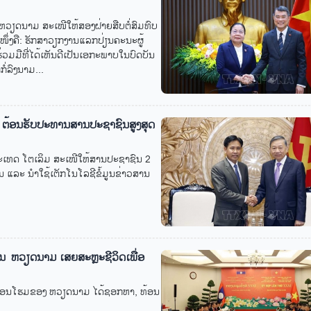
ດ​ນາມ ສະ​ເໜີ​ໃຫ້​ສອງ​ຝ່າຍ​ສືບ​ຕໍ່​ສ​ົມ​ທົບ​
ໜຶ່ງຄື: ຮັກ​ສາ​ວຽກ​ງານ​ແລກ​ປ່ຽນ​ຄະ​ນະ​ຜູ້​
ມ​ມື​ທີ່​ໄດ້​ເຫັນ​ດີ​ເປັນ​ເອ​ກະ​ພາບ​ໃນ​ບົດ​ບັນ​
ໍ່​ລົງ​ນາມ...
 ຕ້ອນຮັບປະທານສານປະຊາຊົນສູງສຸດ
ເທດ ໂຕເລິມ ສະເໜີໃຫ້ສານປະຊາຊົນ 2
ນ ແລະ ນຳໃຊ້ເຕັກໂນໂລຊີຂໍ້ມູນຂ່າວສານ
ນ​ ​ ຫວຽດ​ນາມ ເສຍ​ສະຫຼະ​ຊີ​ວິດ​ເພື່ອ​
ອນ​ໂຮມ​ຂອງ ຫວຽດ​ນາມ ໄດ້​ຊອກ​ຫາ, ທ້ອນ​