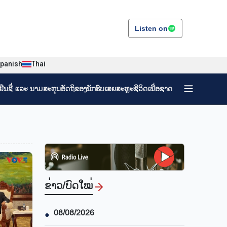
Listen on
panish
Thai
ງຢືນຊື່ ແລະ ນາມສະກຸນອັດຖິຂອງນັກຮົບເສຍສະຫຼະຊີວິດເພື່ອຊາດ
ຂ່າວ/ບົດ​ໃໝ່
08/08/2026
●