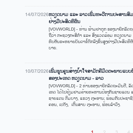
14/07/2026
ຫວຽດ​ນາມ ແລະ ລາວ​ເພີ່ມ​ທະ​ວີ​ການ​ປະ​ສານ​ສົມ​ທົບ​ຜ
ຢ່າງ​ມີ​ປະ​ສິດ​ທິ​ຜົນ
[VOVWORLD] - ທ່ານ ຟ້າມ​ຢາ​ຕຸກ ຮອງ​ນາ​ຍົກ​ລັດ​ຖະ​ມ
ຖື​ວ່າ ກະ​ຊວງ​ກະ​ສິ​ກຳ ແລະ ສິ່ງ​ແວດ​ລ້ອມ ຫວຽດ​ນາມ 
ທົບ​ຜັນ​ຂ​ະ​ຫຍາຍ​ບັນ​ດາ​ຂ​ໍ້​ຕົກ​ລົງ​ຂັ້ນ​ສູງ​ຢ່າງ​ມີ​ປະ​ສິດ​
ບາຍ.
10/07/2026
ເພີ່​ມ​ພູນ​ຄູນ​ສ້າງ​ນ້ຳ​ໃຈ​ສາ​ມັກ​ຄີ​ມິດ​ຕະ​ພາບ​ແ
ສອງ​ປະ​ເທດ ຫວຽດ​ນາມ - ລາວ
[VOVWORLD] - 2 ທ່ານຮອງ​ນາ​ຍົກ​ລັດ​ຖະ​ມົນ​ຕີ, ລັດ​ຖ
ເທດ ໄດ້​ໄປ​ຢ້ຽມ​ຢາມ​ຄ້າຍ​ທະ​ຫານ​ປ້ອງ​ກັນ​ຊາຍ​ແດນ​ ແທັ
ຊາຍ​ແດນ ກິມ​ບາງ, ແຂວງ ເງະ​ອານ; ພ້ອມ​ກັບ​ປະ​ຊາ​ຊົ
ຄອນ, ເປ​ຕັງ, ເຕັ້ນ​ສາບ ເງະ​ອານ, ຟ້ອນ​ລຳ​ວົງ.
Pagination
Trang hiện thời
Trang
Trang
Tr
1
2
3
4