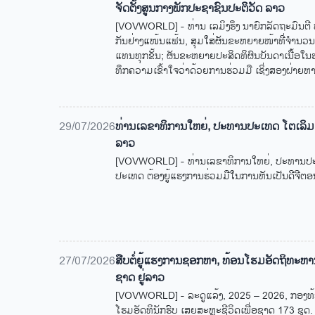
ຈັດ​ຕັ້ງ​ສູນ​ກາງ​ພັກ​ປະ​ຊາ​ຊົນ​ປະ​ຕິ​ວັດ ລາວ
[VOVWORLD] - ທ່ານ ເລ​ມິງ​ຮຶງ ນາ​ຍົກ​ລັດ​ຖະ​ມົນ​ຕີ ຫວຽ
ກັນ​ຢ່າງ​ແໜ້ນ​ແຟ້ນ, ສຸມ​ໃສ່​ຜັນ​ຂະ​ຫຍາຍ​ໜ້າ​ທີ່​ຈ​ຳ​ນວນ​
ແທນ​ທຸກ​ຂັ້ນ; ຜັນ​ຂະ​ຫຍາຍ​ປະ​ສິດ​ທິ​ຜົນ​ບັນ​ດາ​ເນື້ອ​ໃນ​ຮ່ວ
ທຶກ​ຄວາມ​ເຂົ້າ​ໃຈ​ວ່າ​ດ້ວຍ​ການ​ຮ່ວມ​ມື ເຊິ່ງ​ສອງ​ຝ່າຍ​ຫາ​ກ
29/07/2026
ທ່ານເລຂາທິການໃຫຍ່, ປະທານປະເທດ ໂຕເລິມ
ລາວ
[VOVWORLD] - ທ່ານເລຂາທິການໃຫຍ່, ປະທານປະ
ປະເທດ ຕ້ອງຍູ້ແຮງການຮ່ວມມືໃນການຫັນເປັນດີຈີຕອ
27/07/2026
ສືບ​ຕໍ່​ຍູ້​ແຮງ​ການ​ຊອ​ກ​ຫາ, ທ້ອນ​ໂຮມ​ອັດ​ຖິ​ທະ​ຫາ
ຊາດ ຢູ່​ລາວ
[VOVWORLD] - ລະ​ດູ​ແລ້ງ, 2025 – 2026, ກອງ​ທ້
ໂຮມ​ອັດ​ທິນັກ​ຮົບ ເສຍ​ສະຫຼະ​ຊີ​ວິດ​ເພື່ອ​ຊາດ 173 ຊຸດ.