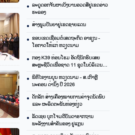
ລະດູດອກຈັນຜາເບັ່ງບານອວດສີຢູ່ເຂດອ່າວ
●
ຮະລອງ
ສ້າງພູມປັນຍາຢູ່ເຂດຊາຍແດນ
●
ຂອບເຂດເຊື່ອມຕໍ່ເສດຖະກິດ ອາຊຽນ -
●
ໂອກາດໃຫ້ແກ່ ຫວຽດນາມ
ກອງ K39 ທ້ອນໂຮມ ອັດຖິນັກຮົບເສຍ
●
ສະຫຼະຊີວິດເພື່ອຊາດ 11 ຊຸດໃນບໍລິເວນ
ແຂວງ ອານຢາງ
ພິທີໄຂງານບຸນ ຫວຽດນາມ - ສ.ເກົາຫຼີ
●
ນະຄອນ ດ່ານັ້ງ ປີ 2026
ດັກລັກ ສ້າງເຄື່ອງໝາຍການຄ້າຈຸດນັດພົບ
●
ແລະ ຜະລິດຕະພັນທ່ອງທ່ຽວ
ລັດເຊຍ ບຸກໂຈມຕີບັນດາຮາກຖານ
●
ພະລັງງານສຳຄັນຂອງ ຢູແກຼນ