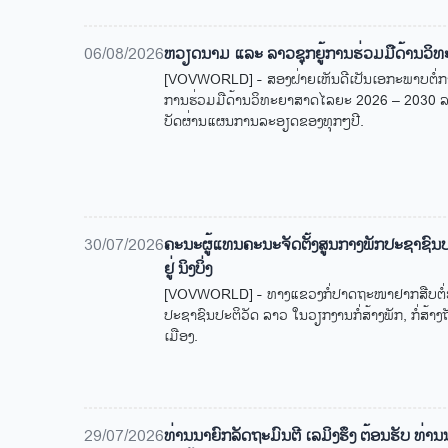
06/08/2026
ຫວຽດ​ນາມ ແລະ ລາວ​ຊຸກ​ຍູ້​ການ​ຮ່ວມ​ມື​ດ້ານວ​ິ​
[VOVWORLD] - ສອງ​ຝ່າຍ​ເຫັນ​ດີ​ເປັນ​ເອ​ກະ​ພາບ​ຕໍ່​ການ
ການ​ຮ່ວມ​ມື​ດ້ານ​ວິ​ທະ​ຍາ​ສາດ​ໄລ​ຍະ 2026 – 2030
ບັດ​ຜ່ານ​ແຜນ​ການ​ລະ​ອຽດ​ຂອງ​ທຸກໆ​ປີ.
30/07/2026
ຄະນະຜູ້ແທນຄະນະຈັດຕັ້ງສູນກາງພັກປະຊາຊົນປ
ຢູ່ ນິງບິ່ງ
[VOVWORLD] - ທາງແຂວງກໍ່ປາດຖະໜາຢາກສືບຕໍ່ຮ່
ປະຊາຊົນປະຕິວັດ ລາວ ໃນວຽກງານກໍ່ສ້າງພັກ, ກໍ່ສ້
ເມືອງ.
29/07/2026
​ທ່ານນາ​ຍົກ​ລັດ​ຖະ​ມົນ​ຕີ ເລ​ມິງ​ຮຶງ ຕ້ອນ​ຮັບ ​​ທ່າ