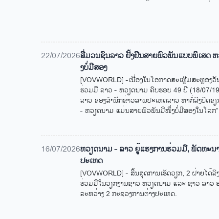
22/07/2026
ສື່ມວນ​ຊົນ​ລາວ ຢັ້ງ​ຢືນ​ສາຍ​ພົວ​ພັນ​ແບບ​ພິ​ເສດ 
ງ​ບໍ່​ມີ​ສອງ
[VOVWORLD] -ເນື່ອງ​ໃນ​ໂອ​ກາດ​ສະ​ເຫຼີມ​ສະຫຼອງວັນ​ເ
ຮ່ວມ​ມື ລາວ - ຫວຽດ​ນາມ ຄົບ​ຮອບ 49 ປີ (18/07/197
ລາວ ຂອງສຳ​ນັກ​ຂ່າວ​ສານ​ປະ​ເທດ​ລາວ ຫາ​ກໍ່​ລົງ​ບົດ​ຂຽ
- ຫວຽດ​ນາມ ແມ່ນ​ສາຍ​ພົວ​ພັນ​ມີ​ໜຶ່ງ​ບໍ່​ມີ​ສອງ​ໃນ​ໂລກ”
16/07/2026
ຫວຽດນາມ - ລາວ ຍູ້ແຮງການຮ່ວມມື, ພັດທະນາ
ປະເທດ
[VOVWORLD] - ສິ້ນສຸດການເຮັດວຽກ, 2 ຝ່າຍໄດ້ລ
ຮ່ວມມືໃນວຽກງານຊາວ ຫວຽດນາມ ແລະ ຊາວ ລາວ ອາ
ລະຫວ່າງ 2 ກະຊວງການຕ່າງປະເທດ.