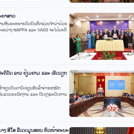
ທະ​ຍາ​ສາດ
​ຜັນ​ຂະ​ຫຍາຍ​ບົດ​ບັນ​ທຶກ​ຊ່ວຍ​ຈຳ​ວ່າ​ດ້ວຍ​
 ລະ​ຫວ່າງ NAPPA ແລະ VASS ຈະ​ໄດ້​ປະ​ຕິ​
ະຕິວັດ ລາວ ຢ້ຽມຢາມ ແລະ ເຮັດວຽກ
ຳຮຽນບັນດາບົດຮຽນອັນລ້ຳຄ່າຂອງພັກ
າງຖັນແຖວພະນັກງານ ແລະ ປັບປຸງລະບົບການ
ນນາງ ສີ​​ໃສ ລື​ເດ​ດ​ມູນ​ສອນ ຫົວ​ໜ້າ​ຄະ​ນະ​