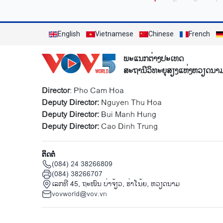
English
Vietnamese
Chinese
French
ພະແນກຕ່າງປະເທດ
ສະຖານີວິທະຍຸສຽງແຫ່ງຫວຽດນາ
Director
: Pho Cam Hoa
Deputy Director:
Nguyen Thu Hoa
Deputy Director:
Bui Manh Hung
Deputy Director:
Cao Dinh Trung
ຕິດຕໍ່
(084) 24 38266809
(084) 38266707
ເລກທີ 45, ຖະໜົນ ບ່າ​ຈ້ຽວ, ຮ່າ​ໂນ້ຍ, ຫວຽດນາມ
vovworld@vov.vn