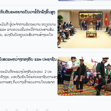
ັນ​ຂະ​ຫຍາຍ​ບັນ​ດາ​ຂໍ້​ຕົກ​ລົງ​ຂັ້ນ​ສູງ​
ົນ​ຕີ ຜູ້​ປະ​ຈຳ​ການ​ລັດ​ຖະ​ບານ ຫວຽດ​ນາມ​
ແລະ ລາວ​ຄວນ​ເພີ່ມ​ທະ​ວີ​ການ​ປະ​ສານ​ສົມ​
ທິ​ຜົນ, ແບ່ງ​ປັນ​ບົດ​ຮຽນ​ປະ​ສົບ​ການ​ສ້າງ​ນະ​ໂຍ​
ບບ​ພິ​ເສດ​ລະ​ຫວ່າງກອງ​ທັບ ແລະ ປະ​ຊາ​ຊົນ​
ະ​ມົນ​ຕີ​ກະ​ຊວງ​ປ້ອ​ງ​ກັນ​ປະ​ເທດ 2 ປະ​
ງ​ຖຸຍ, ມອບ​ງົວ​ພັນ​ໃຫ້​ແກ່​ປະ​ຊາ​ຊົນ​ຕາ​ແສງ​
ນ​ຕາ​ແສງ ກິມ​ບາງ​ເຂົ້າ​ຮ່ວມ​ການໂຍນ​ໝາກ​
ang
Trang
Trang
Trang
Trang
Trang
5
6
7
8
9
…