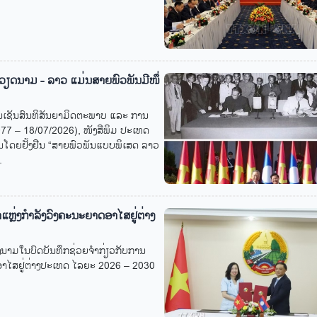
ຫວຽດ​ນາມ - ລາວ ແມ່ນ​ສາຍ​ພົວ​ພັນ​ມີ​ໜຶ່​
ຊັນ​ສົນ​ທິ​ສັນ​ຍາ​ມິດ​ຕະ​ພາບ ແລະ ການ​
7 – 18/07/2026), ໜັງ​ສື​ພິມ ປະ​ເທດ​
ນ​ໂດຍ​ຢັ້ງ​ຢືນ “ສາຍ​ພົວ​ພັນ​ແບບ​ພິ​ເສດ ລາວ
.
ແຫຼ່ງກຳລັງວົງຄະນະຍາດອາໄສຢູ່ຕ່າງ
ົງນາມໃນບົດບັນທຶກຊ່ວຍຈຳກ່ຽວກັບການ
ໄສຢູ່ຕ່າງປະເທດ ໄລຍະ 2026 – 2030