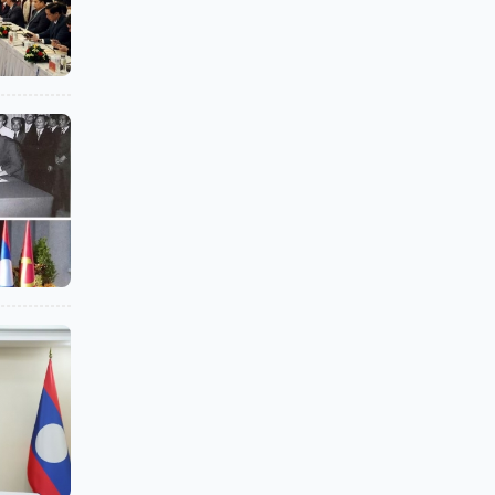
ຈີ​ມິນ​ ຄົບ​ຊຸດ”