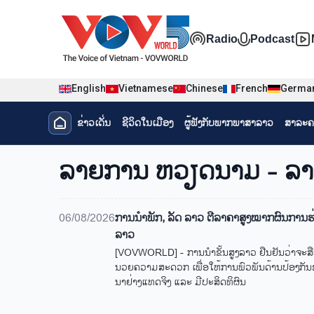
Nhảy đến nội dung
Đa phương t
Radio
Podcast
English
Vietnamese
Chinese
French
Germa
Menu trang chủ tiếng Lào
ຂ່າວເດັ່ນ
ຊີ​ວິດ​ໃນ​ເມືອງ
ຜູ້​ຟັງ​ກັບ​ພາກ​ພາ​ສາ​ລາວ
ສາລະຄ
menu phụ tiếng Lào
ລາຍ​ການ ຫວຽດນາມ - ລາ
06/08/2026
ການ​ນຳ​ພັກ, ລັດ ລາວ ຕີ​ລາ​ຄາ​ສູງ​ໝາກ​ຜົນ​ການ
ລາວ
[VOVWORLD] - ການ​ນຳ​ຂັ້ນ​ສູງ​ລາວ ຢືນ​ຢັນ​ວ່າ​ຈະ​ສືບ​
ນວຍ​ຄວາມ​ສະ​ດວກ ເພື່ອ​ໃຫ້​ການ​ພົວ​ພັນ​ດ້ານ​ປ້ອງ​ກັນ​ຊ
ນາ​ຢ່າງ​ແທດ​ຈິງ ແລະ ມີ​ປະ​ສິດ​ທິ​ຜົນ