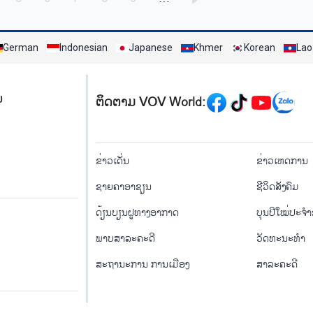
German
Indonesian
Japanese
Khmer
Korean
Lao
Mạng xã hội
ມ
ຕິດຕາມ VOV World:
menu footer tiếng Là
ຂ່າວເດັ່ນ
ຂ່າວເຫດການ
ຊາຍຄາອາຊຽນ
ຊີ​ວິດ​ສັງ​ຄົມ
ດ້ຽນບຽນ​ຝູທາງ​ອາກາດ
ບຸນປີໃໝ່ປະຈ
ພາບສາລະຄະດີ
ວັດທະນະທໍາ
ສະຖານະການ ການເມືອງ
ສາລະຄະດີ