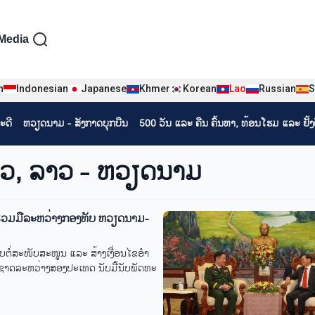
iện tiếng Lào
Media
n
Indonesian
Japanese
Khmer
Korean
Lao
Russian
S
ະດີ
ຫວຽດ​ນາມ - ສັງ​ກາດ​ບຸກ​ບືນ
500 ວັນ ແລະ ຄືນ ຄົ້ນຫາ, ທ້ອນໂຮມ ແລະ ຢັ້
ວ, ລາວ - ຫວຽດນາມ
​ຮ່ວມ​ມື​ລະ​ຫວ່າງກອງ​ທັບ ຫວຽດ​ນາມ-
ຕໍ່​ສະ​ໜັບ​ສະ​ໜູນ ແລະ ສ້າງ​ເງື່ອນ​ໄຂ​ອຳ​
າດ​ລະ​ຫວ່າງ​ສອງ​ປະ​ເທດ ນັບ​ມື້​ນັບ​ພັດ​ທະ​