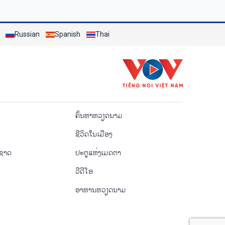
Russian
Spanish
Thai
o
ຄົ້ນຫາຫວຽດນາມ
ຊີ​ວິດ​ໃນ​ເມືອງ
ຳຊາດ
ປະຕູແຫ່ງເມດຕາ
ວີດີໂອ
ອາຫານຫວຽດນາມ