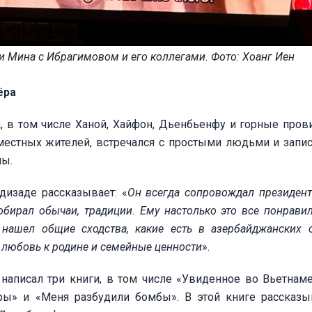
и Мина с Ибрагимовом и его коллегами. Фото: Хоанг Иен
ёра
 в том числе Ханой, Хайфон, Дьенбьенфу и горные пров
 местных жителей, встречался с простыми людьми и запи
ны.
изаде рассказывает: «
Он всегда сопровождал президен
бирал обычаи, традиции. Ему настолько это все понравил
 нашел общие сходства, какие есть в азербайджанских 
о любовь к родине и семейные ценности
».
аписал три книги, в том числе «Увиденное во Вьетнаме
гры» и «Меня разбудили бомбы». В этой книге рассказы