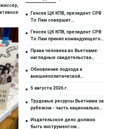
ежиссёр,
активное
Генсек ЦК КПВ, президент СРВ
●
То Лам совершит
государственные визиты в
Генсек ЦК КПВ, президент СРВ
●
Австралию и Новую Зеландию
То Лам принял командующего
Индо-Тихоокеанским
Права человека во Вьетнаме:
●
командованием США
наглядные свидетельства
реальной жизни
Обновление подхода к
●
внешнеполитической
деятельности
5 августа 2026 г.
●
Трудовые ресурсы Вьетнама за
●
рубежом - часть национальной
стратегии развития
Издательское дело должно
●
человеческого капитала
быть инструментом