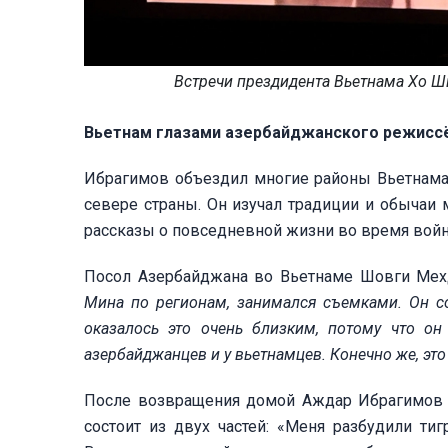
Встречи прездидента Вьетнама Хо Ш
Вьетнам глазами азербайджанского режисс
Ибрагимов объездил многие районы Вьетнама,
севере страны. Он изучал традиции и обычаи
рассказы о повседневной жизни во время вой
Посол Азербайджана во Вьетнаме Шовги Мехд
Мина по регионам, занимался съемками. Он со
оказалось это очень близким, потому что он
азербайджанцев и у вьетнамцев. Конечно же, эт
После возвращения домой Аждар Ибрагимов н
состоит из двух частей: «Меня разбудили ти