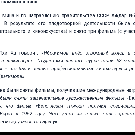
етнамского кино
 Мина и по направлению правительства СССР Аждар И
 В результате его плодотворной деятельности была 
трального и киноискусства) и снято три фильма (с учас
Тхи Ха говорит: «
Ибрагимов внёс огромный вклад в с
 и режиссеров. Студентами первого курса стали 53 чело
мы – это были первые профессиональные киноактеры и р
Ибрагимова
».
ва были сняты фильмы, получившие международные наг
 были сняты замечательные художественные фильмы «Бе
ь, что фильм «Белоглазая птичка» получил специаль
арах в 1962 году. Этот успех не только стал гордост
на международную арену
».