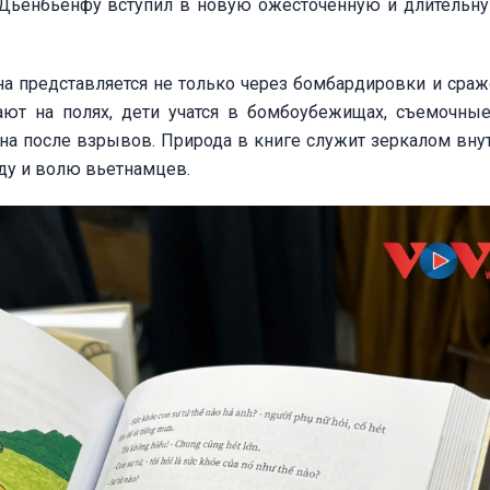
 Дьенбьенфу вступил в новую ожесточенную и длительн
на представляется не только через бомбардировки и сраже
ают на полях, дети учатся в бомбоубежищах, съемочны
ина после взрывов. Природа в книге служит зеркалом вну
жду и волю вьетнамцев.