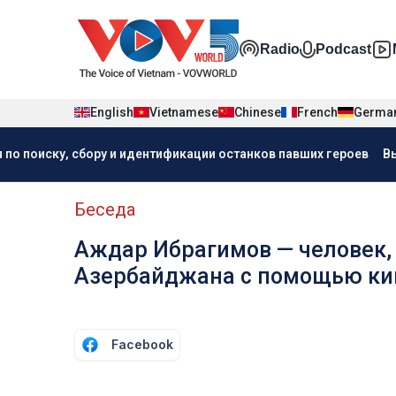
Nhảy đến nội dung
Đa phương t
Radio
Podcast
English
Vietnamese
Chinese
French
Germa
Menu trang chủ tiếng Nga
 по поиску, сбору и идентификации останков павших героев
В
menu phụ tiếng Nga
Беседа
Аждар Ибрагимов — человек,
Азербайджана с помощью ки
Facebook