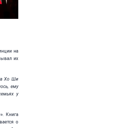
инции на
сывал их
та Хо Ши
ось, ему
семьях у
». Книга
вается о