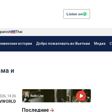
Listen on
panish
Thai
ревенские истории
Добро пожаловать во Вьетнам
Медиа
С
ама и
026, 14:26
VWORLD
Последние