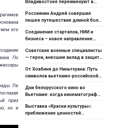
Владивостоке переименуют в
«Сквер Хо Ши Мина»
Россиянин Андрей совершил
брагимов
пешее путешествие длиной более
основана
1300 км : Я хотел бы, чтобы мои
тием его
Соединение стартапов, НИИ и
сограждане больше узнали о
бизнеса – новое направление
Вьетнаме
вьетнамо-российского
оздание
Советские военные специалисты
сотрудничества
— герои, внесшие вклад в защиту
века. По
мирного неба Вьетнама
ежиссеры
От Хоабиня до Ниньтхуана: Путь
символов вьетнамо-российской
дружбы
рады. Ле
Дни белорусского кино во
логлазая
Вьетнаме: когда кинематограф
ный приз
как мост между народами двух
Выставка «Краски культуры»:
ью, но и
стран
приближение ценностей
культурного наследия к
населению