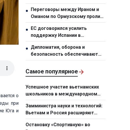
дипломатии и международной
Переговоры между Ираном и
●
интеграции
Оманом по Ормузскому проливу
перешли в новую стадию
ЕС договорился усилить
●
поддержку Испании в
преодолении миграционного
Дипломатия, оборона и
●
кризиса в Сеуте
безопасность обеспечивают
развитие и интеграцию
Вьетнама
Самое популярное
Успешное участие вьетнамских
школьников в международном
вается о
конкурсе чтецов «Евразия говорит
беды при
Замминистра науки и технологий:
по-русски»
ие Юга и
Вьетнам и Россия расширяют
сотрудничество в сфере
Остановку «Спортивную» во
стратегических технологий