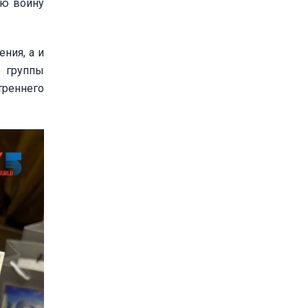
ую войну
ния, а и
е группы
треннего