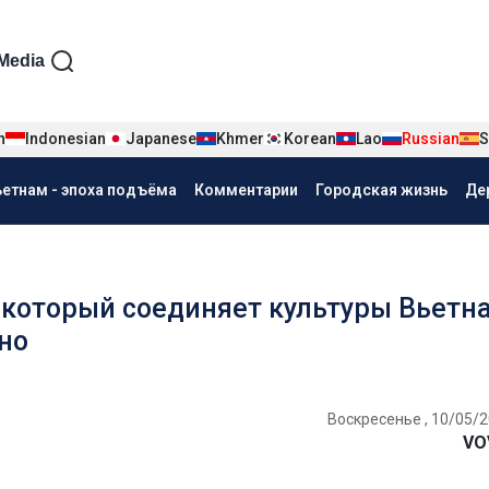
iện tiếng Nga
Media
n
Indonesian
Japanese
Khmer
Korean
Lao
Russian
S
ьетнам - эпоха подъёма
Комментарии
Городская жизнь
Де
 который соединяет культуры Вьетн
но
Воскресенье , 10/05/2
VO