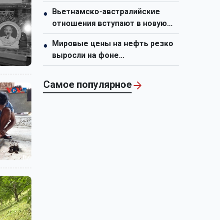
стратегическим ресурсом,
Вьетнамско-австралийские
●
способствующим укреплению
отношения вступают в новую
национальной мощи
фазу развития
Мировые цены на нефть резко
●
выросли на фоне
напряженности на Ближнем
Востоке
Самое популярное