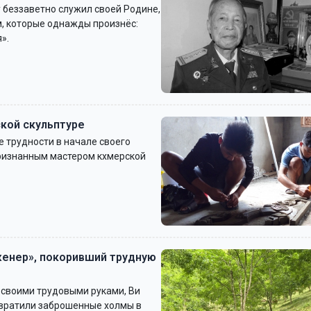
 беззаветно служил своей Родине,
м, которые однажды произнёс:
».
ской скульптуре
 трудности в начале своего
признанным мастером кхмерской
женер», покоривший трудную
 своими трудовыми руками, Ви
евратили заброшенные холмы в