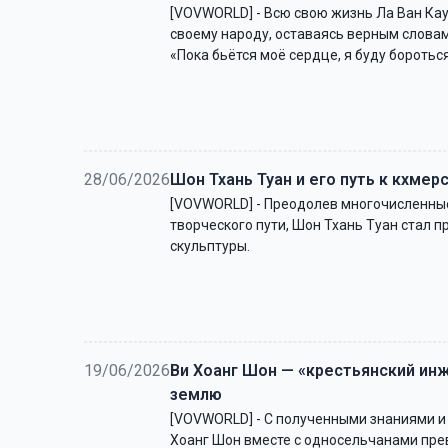
[VOVWORLD] - Всю свою жизнь Ла Ван Кау
своему народу, оставаясь верным слова
«Пока бьётся моё сердце, я буду бороться
28/06/2026
Шон Тхань Туан и его путь к кхмер
[VOVWORLD] - Преодолев многочисленные
творческого пути, Шон Тхань Туан стал 
скульптуры.
19/06/2026
Ви Хоанг Шон — «крестьянский ин
землю
[VOVWORLD] - С полученными знаниями и
Хоанг Шон вместе с односельчанами пр