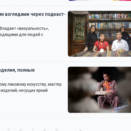
и взглядами через подкаст-
бладает «визуальность»,
ходящими для людей с
зделия, полные
ому лаковому искусству, мастер
 изделий, несущих яркий
rang
Trang
Trang
Trang
Trang
Trang
5
6
7
8
9
…