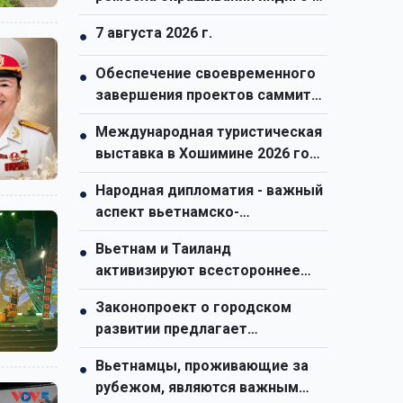
народа монг в общине Тасуа
7 августа 2026 г.
●
(провинция Шонла)
Обеспечение своевременного
●
завершения проектов саммита
АТЭС-2027
Международная туристическая
●
выставка в Хошимине 2026 года
станет самой масштабной за
Народная дипломатия - важный
●
всю историю
аспект вьетнамско-
австралийских отношений
Вьетнам и Таиланд
●
активизируют всестороннее
сотрудничество
Законопроект о городском
●
развитии предлагает
специальный механизм для
Вьетнамцы, проживающие за
●
города Хошимин
рубежом, являются важным