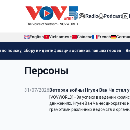
Nhảy đến nội dung
Đa phương t
Radio
Podcast
English
Vietnamese
Chinese
French
Germa
Menu trang chủ tiếng Nga
 по поиску, сбору и идентификации останков павших героев
В
menu phụ tiếng Nga
Персоны
31/07/2026
Ветеран войны Нгуен Ван Ча стал
[VOVWORLD] - За успехи в ведении хозяйс
движениях, Нгуен Ван Ча неоднократно 
грамотами различных ведомств и органи