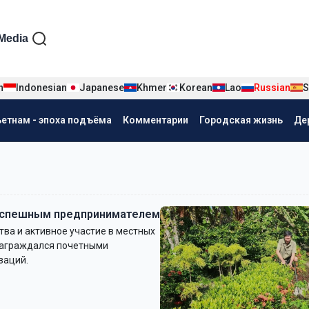
iện tiếng Nga
Media
n
Indonesian
Japanese
Khmer
Korean
Lao
Russian
S
ьетнам - эпоха подъёма
Комментарии
Городская жизнь
Де
 успешным предпринимателем
тва и активное участие в местных
награждался почетными
заций.