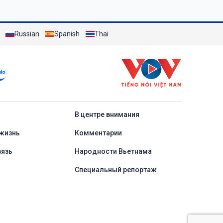
Russian
Spanish
Thai
a
В центре внимания
жизнь
Комментарии
вязь
Народности Вьетнама
Специальный репортаж