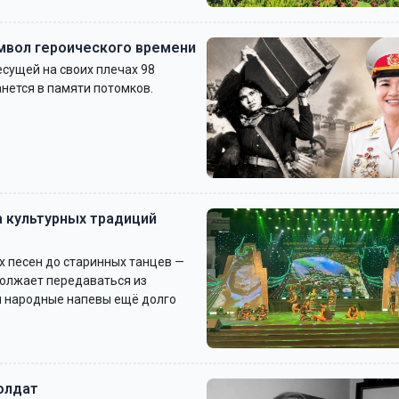
имвол героического времени
сущей на своих плечах 98
нется в памяти потомков.
а культурных традиций
х песен до старинных танцев —
должает передаваться из
 и народные напевы ещё долго
олдат