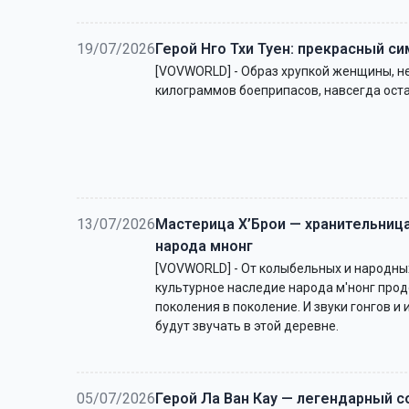
19/07/2026
Герой Нго Тхи Туен: прекрасный с
[VOVWORLD] - Образ хрупкой женщины, не
килограммов боеприпасов, навсегда оста
13/07/2026
Мастерица Х’Брои — хранительниц
народа мнонг
[VOVWORLD] - От колыбельных и народны
культурное наследие народа м'нонг про
поколения в поколение. И звуки гонгов и
будут звучать в этой деревне.
05/07/2026
Герой Ла Ван Кау — легендарный с