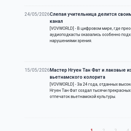
24/05/2026
Слепая учительница делится своим
канал
[VOVWORLD] - В цифровом мире, где прео
аудиоподкасты оказались особенно под
нарушениями зрения.
15/05/2026
Мастер Нгуен Тан Фат и лаковые и
вьетнамского колорита
[VOVWORLD] - За 24 года, отданных высок
Нгуен Тан Фат создал тысячи прекрасных
отпечаток вьетнамской культуры.
Pagination
Trang hiện thời
Trang
Trang
T
1
2
3
4