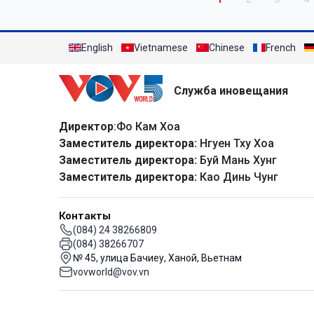
English
Vietnamese
Chinese
French
Служба иновещания
Директор
:Фо Кам Хоа
Заместитель директора:
Нгуен Тху Хоа
Заместитель директора:
Буй Мань Хунг
Заместитель директора:
Као Динь Чунг
Контакты
(084) 24 38266809
(084) 38266707
№ 45, улица Бачиеу, Ханой, Вьетнам
vovworld@vov.vn