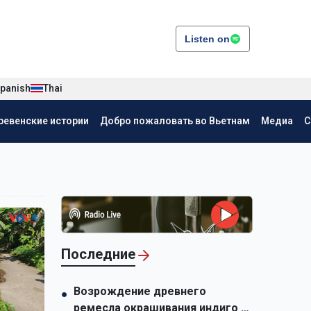
Listen on
panish
Thai
ревенские истории
Добро пожаловать во Вьетнам
Медиа
С
Последние
Возрождение древнего
●
ремесла окрашивания индиго у