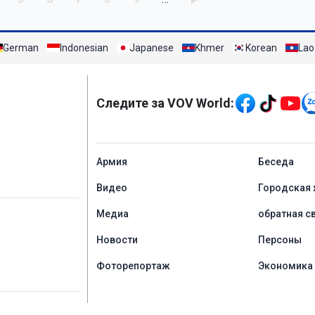
German
Indonesian
Japanese
Khmer
Korean
Lao
Mạng xã hội
Следите за VOV World:
menu footer tiếng Ng
Aрмия
Беседа
Видео
Городская 
Медиа
обратная с
Новости
Персоны
Фоторепортаж
Экономика