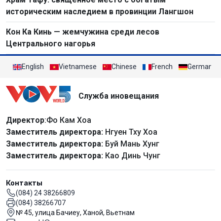
историческим наследием в провинции Лангшон
Кон Ка Кинь — жемчужина среди лесов
Центрального нагорья
English
Vietnamese
Chinese
French
German
Служба иновещания
Директор
:Фо Кам Хоа
Заместитель директора:
Нгуен Тху Хоа
Заместитель директора:
Буй Мань Хунг
Заместитель директора:
Као Динь Чунг
Контакты
(084) 24 38266809
(084) 38266707
№ 45, улица Бачиеу, Ханой, Вьетнам