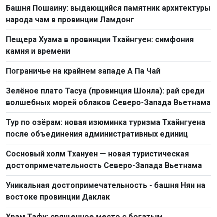
Башня Пошаину: выдающийся памятник архитектуры
народа чам в провинции Ламдонг
Пещера Хуама в провинции Тхайнгуен: симфония
камня и времени
Пограничье на крайнем западе А Па Чай
Зелёное плато Тасуа (провинция Шонла): рай среди
волшебных морей облаков Северо-Запада Вьетнама
Тур по озёрам: новая изюминка туризма Тхайнгуена
после объединения административных единиц
Сосновый холм Тхануен — новая туристическая
достопримечательность Северо-Запада Вьетнама
Уникальная достопримечательность - башня Нян на
востоке провинции Даклак
Храм Тафу: священное место с богатым