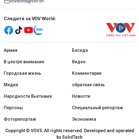
vovworld@vov.vn
Mạng xã hội
Следите за VOV World:
menu footer tiếng Nga
Aрмия
Беседа
В центре внимания
Видео
Городская жизнь
Комментарии
Медиа
обратная связь
Народности Вьетнама
Новости
Персоны
Специальный репортаж
Фоторепортаж
Экономика
Copyright © VOV5. All rights reserved. Developed and operated
by SolidTech