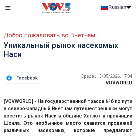
Nhảy đến nội dung
Russian
Menu trang chủ tiếng Nga
menu phụ tiếng Nga
Добро пожаловать во Вьетнам
Уникальный рынок насекомых
Наси
Среда , 13/05/2026, 17:04
Facebook
VOVWORLD
[VOVWORLD] - На государственной трассе №6 по пути
в северо-западный Вьетнам путешественники могут
посетить рынок Наси в общине Хатлот в провинции
Шонла. Это необычное место славится продажей
различных насекомых, которые предлагают