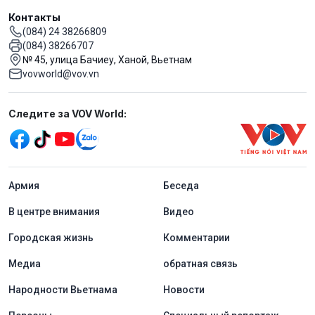
Контакты
(084) 24 38266809
(084) 38266707
№ 45, улица Бачиеу, Ханой, Вьетнам
vovworld@vov.vn
Mạng xã hội
Следите за VOV World:
menu footer tiếng Nga
Aрмия
Беседа
В центре внимания
Видео
Городская жизнь
Комментарии
Медиа
обратная связь
Народности Вьетнама
Новости