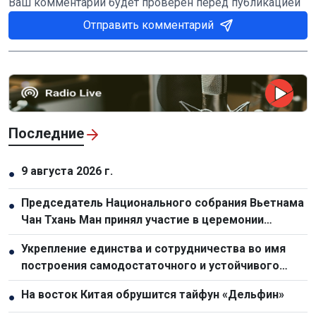
Ваш комментарий будет проверен перед публикацией
Отправить комментарий
Последние
9 августа 2026 г.
●
Председатель Национального собрания Вьетнама
●
Чан Тхань Ман принял участие в церемонии
прощания с председателем Национальной
Укрепление единства и сотрудничества во имя
●
ассамблеи Лаоса Сайсомфоном Фомвиханом
построения самодостаточного и устойчивого
сообщества АСЕАН
На восток Китая обрушится тайфун «Дельфин»
●