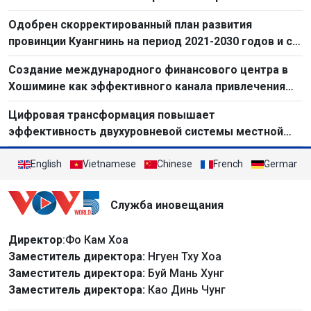
Одобрен скорректированный план развития
провинции Куангнинь на период 2021-2030 годов и с
видением до 2050 г
Создание международного финансового центра в
Хошимине как эффективного канала привлечения
капитала для обеспечения двузначного
Цифровая трансформация повышает
экономического роста Вьетнама
эффективность двухуровневой системы местной
власти в Ханое
English
Vietnamese
Chinese
French
German
Служба иновещания
Директор
:Фо Кам Хоа
Заместитель директора:
Нгуен Тху Хоа
Заместитель директора:
Буй Мань Хунг
Заместитель директора:
Као Динь Чунг