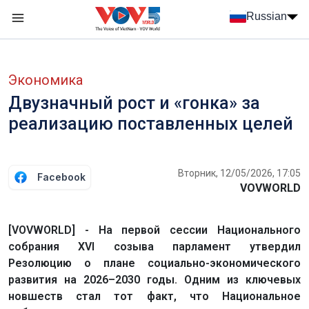
Nhảy đến nội dung
Russian
Menu trang chủ tiếng Nga
menu phụ tiếng Nga
Экономика
Двузначный рост и «гонка» за
реализацию поставленных целей
Вторник, 12/05/2026, 17:05
Facebook
VOVWORLD
[VOVWORLD] - На первой сессии Национального
собрания XVI созыва парламент утвердил
Резолюцию о плане социально-экономического
развития на 2026–2030 годы. Одним из ключевых
новшеств стал тот факт, что Национальное