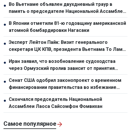
Во Вьетнаме объявлен двухдневный траур в
●
память о председателе Национальной Ассамблеи
Лаоса Сайсомфоне Фомвихане
В Японии отметили 81-ю годовщину американской
●
атомной бомбардировки Нагасаки
Эксперт Лейтон Пайк: Визит генерального
●
секретаря ЦК КПВ, президента Вьетнама То Лама
подтверждает растущий уровень доверия между
Иран заявил, что возобновление судоходства
●
Вьетнамом и Австралией
через Ормузский пролив зависит от принятия
условий Тегерана Соединенными Штатами
Сенат США одобрил законопроект о временном
●
финансировании правительства во избежание
шатдауна
Скончался председатель Национальной
●
Ассамблеи Лаоса Сайсомфон Фомвихан
Самое популярное