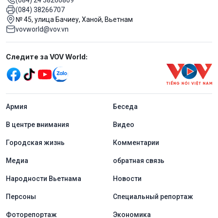
(084) 38266707
№ 45, улица Бачиеу, Ханой, Вьетнам
vovworld@vov.vn
Mạng xã hội
Следите за VOV World:
menu footer tiếng Nga
Aрмия
Беседа
В центре внимания
Видео
Городская жизнь
Комментарии
Медиа
обратная связь
Народности Вьетнама
Новости
Персоны
Специальный репортаж
Фоторепортаж
Экономика