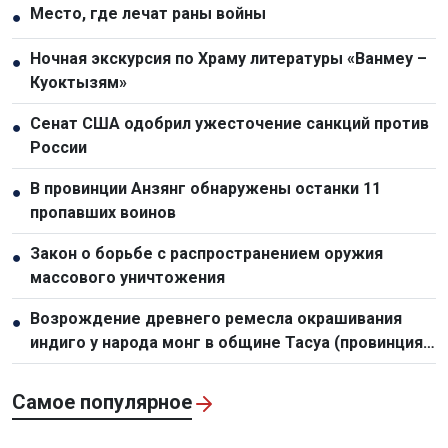
Место, где лечат раны войны
●
Ночная экскурсия по Храму литературы «Ванмеу –
●
Куоктызям»
Сенат США одобрил ужесточение санкций против
●
России
В провинции Анзянг обнаружены останки 11
●
пропавших воинов
Закон о борьбе с распространением оружия
●
массового уничтожения
Возрождение древнего ремесла окрашивания
●
индиго у народа монг в общине Тасуа (провинция
Шонла)
Самое популярное