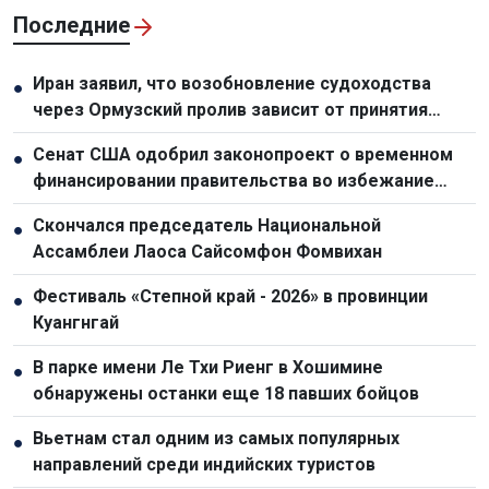
Последние
Иран заявил, что возобновление судоходства
●
через Ормузский пролив зависит от принятия
условий Тегерана Соединенными Штатами
Сенат США одобрил законопроект о временном
●
финансировании правительства во избежание
шатдауна
Скончался председатель Национальной
●
Ассамблеи Лаоса Сайсомфон Фомвихан
Фестиваль «Степной край - 2026» в провинции
●
Куангнгай
В парке имени Ле Тхи Риенг в Хошимине
●
обнаружены останки еще 18 павших бойцов
Вьетнам стал одним из самых популярных
●
направлений среди индийских туристов