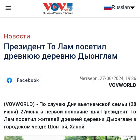
Nhảy đến nội dung
Russian
Menu trang chủ tiếng Nga
menu phụ tiếng Nga
Новости
Президент То Лам посетил
древнюю деревню Дыонглам
Четверг , 27/06/2024, 19:36
Facebook
VOVWORLD
(VOVWORLD) - По случаю Дня вьетнамской семьи (28
июня) 27июня в первой половине дня Президент То
Лам посетил жителей древней деревни Дыонглам в
городском уезде Шонтэй, Ханой.