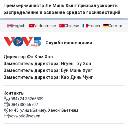
Премьер-министр Ле Минь Хынг призвал ускорить
распределение и освоение средств госинвестиций
English
Vietnamese
Chinese
French
German
Служба иновещания
Директор
:Фо Кам Хоа
Заместитель директора:
Нгуен Тху Хоа
Заместитель директора:
Буй Мань Хунг
Заместитель директора:
Као Динь Чунг
Контакты
(084) 24 38266809
(084) 38266707
№ 45, улица Бачиеу, Ханой, Вьетнам
vovworld@vov.vn