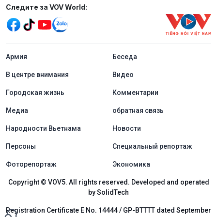
Mạng xã hội
Следите за VOV World:
menu footer tiếng Nga
Aрмия
Беседа
В центре внимания
Видео
Городская жизнь
Комментарии
Медиа
обратная связь
Народности Вьетнама
Новости
Персоны
Специальный репортаж
Фоторепортаж
Экономика
Copyright © VOV5. All rights reserved. Developed and operated
by SolidTech
Registration Certificate E No. 14444 / GP-BTTTT dated September