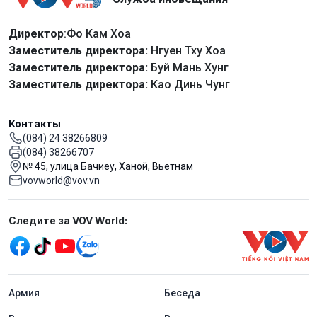
Директор
:Фо Кам Хоа
Заместитель директора:
Нгуен Тху Хоа
Заместитель директора:
Буй Мань Хунг
Заместитель директора:
Као Динь Чунг
Контакты
(084) 24 38266809
(084) 38266707
№ 45, улица Бачиеу, Ханой, Вьетнам
vovworld@vov.vn
Mạng xã hội
Следите за VOV World:
menu footer tiếng Nga
Aрмия
Беседа