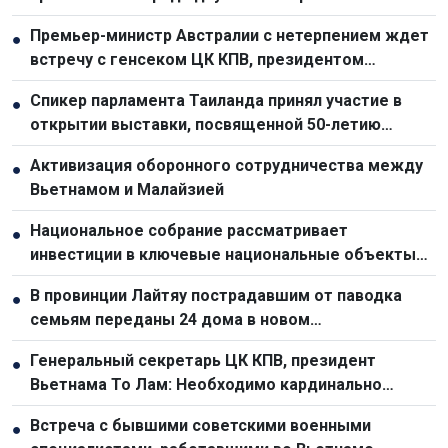
Премьер-министр Австралии с нетерпением ждет
●
встречу с генсеком ЦК КПВ, президентом
Вьетнама То Ламом
Спикер парламента Таиланда принял участие в
●
открытии выставки, посвященной 50-летию
отношений с Вьетнамом
Активизация оборонного сотрудничества между
●
Вьетнамом и Малайзией
Национальное собрание рассматривает
●
инвестиции в ключевые национальные объекты
для стимулирования экономического роста
В провинции Лайтяу пострадавшим от паводка
●
семьям переданы 24 дома в новом
переселенческом посёлке
Генеральный секретарь ЦК КПВ, президент
●
Вьетнама То Лам: Необходимо кардинально
обновить планирование и организационную работу
Встреча с бывшими советскими военными
●
по развитию инфраструктуры