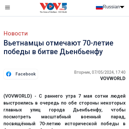
Nhảy đến nội dung
Russian
Menu trang chủ tiếng Nga
menu phụ tiếng Nga
Новости
Вьетнамцы отмечают 70-летие
победы в битве Дьенбьенфу
Вторник, 07/05/2024, 17:40
Facebook
VOVWORLD
(VOVWORLD) - С раннего утра 7 мая сотни людей
выстроились в очередь по обе стороны некоторых
главных улиц города Дьенбьенфу, чтобы
посмотреть масштабный военный парад,
посвящённый 70-летию исторической победы в