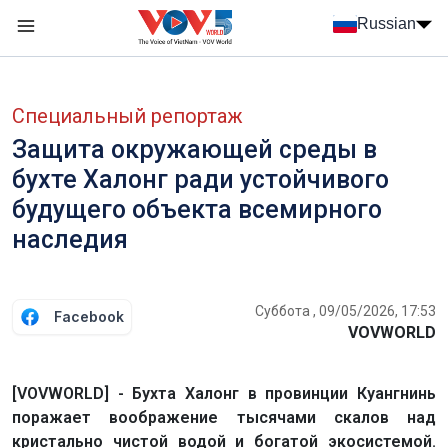
Nhảy đến nội dung
Russian
Menu trang chủ tiếng Nga
menu phụ tiếng Nga
Специальный репортаж
Защита окружающей среды в
бухте Халонг ради устойчивого
будущего объекта всемирного
наследия
Суббота , 09/05/2026, 17:53
Facebook
VOVWORLD
[VOVWORLD] - Бухта Халонг в провинции Куангнинь
поражает воображение тысячами скалов над
кристально чистой водой и богатой экосистемой.