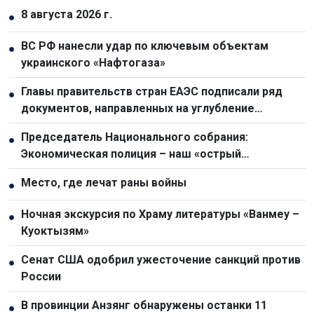
8 августа 2026 г.
●
ВС РФ нанесли удар по ключевым объектам
●
украинского «Нафтогаза»
Главы правительств стран ЕАЭС подписали ряд
●
документов, направленных на углубление
интеграции
Председатель Национального собрания:
●
Экономическая полиция – наш «острый
драгоценный меч» в борьбе с преступностью
Место, где лечат раны войны
●
Ночная экскурсия по Храму литературы «Ванмеу –
●
Куоктызям»
Сенат США одобрил ужесточение санкций против
●
России
В провинции Анзянг обнаружены останки 11
●