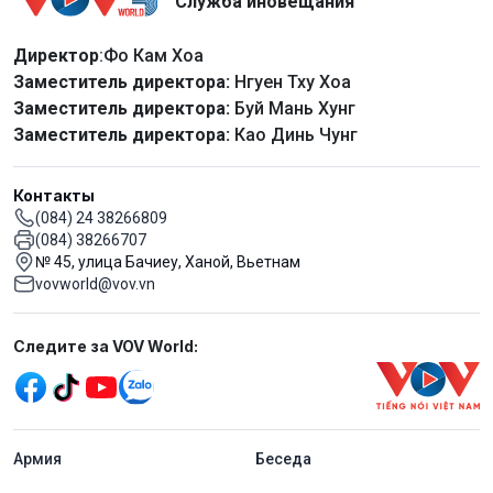
Служба иновещания
Директор
:Фо Кам Хоа
Заместитель директора:
Нгуен Тху Хоа
Заместитель директора:
Буй Мань Хунг
Заместитель директора:
Као Динь Чунг
Контакты
(084) 24 38266809
(084) 38266707
№ 45, улица Бачиеу, Ханой, Вьетнам
vovworld@vov.vn
Mạng xã hội
Следите за VOV World:
menu footer tiếng Nga
Aрмия
Беседа