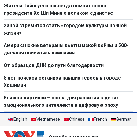
Президенте Хо Ши Мине
Жители Тэйнгуена навсегда помнят слова
президента Хо Ши Мина о великом единстве
Ханой стремится стать «городом культуры ночной
жизни»
Американские ветераны вьетнамской войны и 500-
дневная поисковая кампания
От образцов ДНК до пути благодарности
8 лет поисков останков павших героев в городе
Хошимин
Книжки-картинки – опора для развития в детях
эмоционального интеллекта в цифровую эпоху
English
Vietnamese
Chinese
French
German