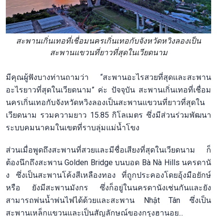
สะพานเกิ่นเทอที่เชื่อมนครเกิ่นเทอกับจังหวัดหวิงลองเป็น
สะพานแขวนที่ยาวที่สุดในเวียดนาม
มีคุณผู้ฟังบางท่านถามว่า “สะพานอะไรสวยที่สุดและสะพาน
อะไรยาวที่สุดในเวียดนาม” ค่ะ ปัจจุบัน สะพานเกิ่นเทอที่เชื่อม
นครเกิ่นเทอกับจังหวัดหวิงลองเป็นสะพานแขวนที่ยาวที่สุดใน
เวียดนาม รวมความยาว 15.85 กิโลเมตร ซึ่งมีส่วนร่วมพัฒนา
ระบบคมนาคมในเขตที่ราบลุ่มแม่น้ำโขง
ส่วนเมื่อพูดถึงสะพานที่สวยและมีชื่อเสียงที่สุดในเวียดนาม ก็
ต้องนึกถึงสะพาน Golden Bridge บนบอด Bà Nà Hills นครดานั
ง ซึ่งเป็นสะพานโค้งสีเหลืองทอง ที่ถูกประคองโดยอุ้งมือยักษ์
หรือ ยังมีสะพานมังกร ซึ่งก็อยู่ในนครดานังเช่นกันและยัง
สามารถพ่นน้ำพ่นไฟได้ด้วยและสะพาน Nhật Tân ซึ่งเป็น
สะพานเหล็กแขวนและเป็นสัญลักษณ์ของกรุงฮานอย...