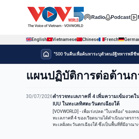
Nhảy đến nội dung
Đa phương t
Radio
Podcast
English
Vietnamese
Chinese
French
Germa
Menu trang chủ tiếng Thái
"500 วันคืนเพื่อค้นหาระบุตัวตนอัฐิทหารพลีชีพเ
Menu phụ tiếng Thái
แผนปฏิบัติการต่อต้า
30/07/2026
ตำรวจทะเลภาคที่ 4 เพิ่มความเข้มงว
IUU ในทะเลทิศตะวันตกเฉียงใต้
[VOVWORLD] - เพื่อเร่งปลด "ใบเหลือง" ของ
ทะเลภาคที่ 4 ของเวียดนามได้ดำเนินมาตรการต
ทะเลฝั่งตะวันตกเฉียงใต้ ซึ่งเป็นพื้นที่ที่มีอ