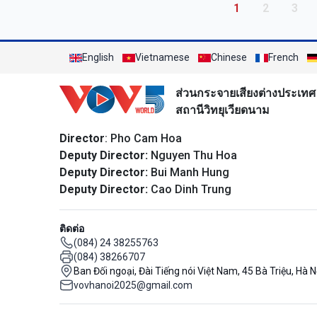
Pagination
Trang hiện thời
Trang
Tran
1
2
3
English
Vietnamese
Chinese
French
ส่วนกระจายเสียงต่างประเทศ
สถานีวิทยุเวียดนาม
Director
: Pho Cam Hoa
Deputy Director:
Nguyen Thu Hoa
Deputy Director:
Bui Manh Hung
Deputy Director:
Cao Dinh Trung
ติดต่อ
(084) 24 38255763
(084) 38266707
Ban Đối ngoại, Đài Tiếng nói Việt Nam, 45 Bà Triệu, Hà N
vovhanoi2025@gmail.com