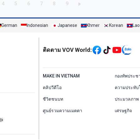
g
Trang
Trang
Trang
Trang
Trang
Trang
4
5
6
7
8
9
German
Indonesian
Japanese
Khmer
Korean
Lao
Mạng xã hội
ติดตาม VOV World:
menu footer tiếng Th
MAKE IN VIETNAM
กองทัพประช
คลิปวีดีโอ
ความประทับ
ชีวิตชนบท
ประมวลภาพ
ศูนย์รวมความเมตตา
เศรษฐกิจ
ội