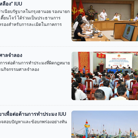
หลือง” IUU
ณ ทำเนียบรัฐบาลในกรุงฮานอย รองนายก
เตี๊ยนโจว์ ได้ร่วมเป็นประธานการ
ปกครองสำหรับการละเมิดในภาคการ
รมศาลจำลอง
ับการต่อต้านการทำประมงที่ผิดกฎหมาย
่านกิจกรรมศาลจำลอง
าขาเพื่อต่อต้านการทำประมง IUU
ตรวจสอบปัญหาและข้อบกพร่องอย่างทัน