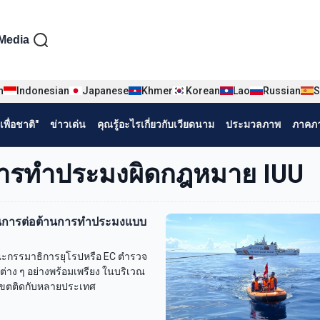
iện tiếng Thái
Media
n
Indonesian
Japanese
Khmer
Korean
Lao
Russian
S
พื่อชาติ"
ข่าวเด่น
คุณรู้อะไรเกี่ยวกับเวียดนาม
ประมวลภาพ
ภาคภา
นการทำประมงผิดกฎหมาย IUU
ดในการต่อต้านการทำประมงแบบ
คณะกรรมาธิการยุโรปหรือ EC ตำรวจ
่าง ๆ อย่างพร้อมเพรียง ในบริเวณ
าณาเขตติดกับหลายประเทศ