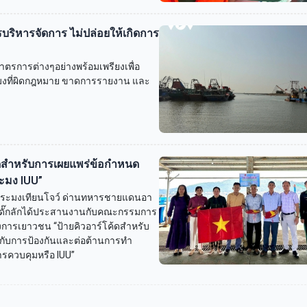
รบริหารจัดการ ไม่ปล่อยให้เกิดการ
าตรการต่างๆอย่างพร้อมเพรียงเพื่อ
ะมงที่ผิดกฎหมาย ขาดการรายงาน และ
้ดสำหรับการเผยแพร่ข้อกำหนด
ระมง IUU”
รือประมงเทียนโจว์ ด่านทหารชายแดนอา
ดั๊กลักได้ประสานงานกับคณะกรรมการ
ารเยาวชน “ป้ายคิวอาร์โค้ดสำหรับ
กับการป้องกันและต่อต้านการทำ
รควบคุมหรือ IUU”