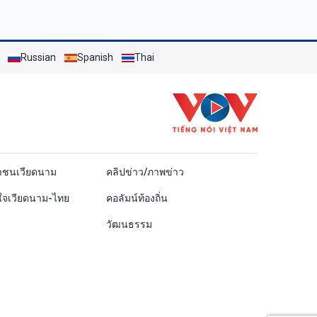
Russian
Spanish
Thai
ái
าชนเวียดนาม
คลิปข่าว/ภาพข่าว
ใจเวียดนาม-ไทย
คอลัมน์ท้องถิ่น
วัฒนธรรม