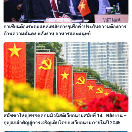
อาเซียนต้องระดมแหล่งพลังต่างๆเพื่อค้ำประกันความต้องการ
ด้านความมั่นคง พลังงาน อาหารและมนุษย์
สมัชชาใหญ่พรรคคอมมิวนิสต์เวียดนามสมัยที่ 14 : พลังงาน –
กุญแจสำคัญสู่การเจริญเติบโตของเวียดนามภายในปี 2045