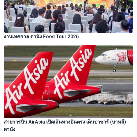
งานเทศกาล ดานัง Food Tour 2026
สายการบิน AirAsia เปิดเส้นทางบินตรง เด็นปาซาร์ (บาหลี)-
ดานัง