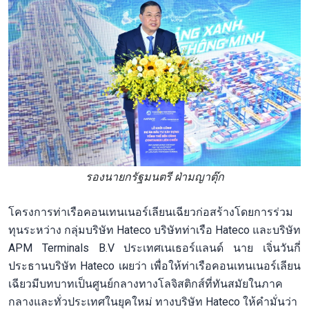
รองนายกรัฐมนตรี ฝ่ามญาตุ๊ก
โครงการท่าเรือคอนเทนเนอร์เลียนเฉียวก่อสร้างโดยการร่วม
ทุนระหว่าง กลุ่มบริษัท Hateco บริษัทท่าเรือ Hateco และบริษัท
APM Terminals B.V ประเทศเนเธอร์แลนด์ นาย เจิ่นวันกี่
ประธานบริษัท Hateco เผยว่า เพื่อให้ท่าเรือคอนเทนเนอร์เลียน
เฉียวมีบทบาทเป็นศูนย์กลางทางโลจิสติกส์ที่ทันสมัยในภาค
กลางและทั่วประเทศในยุคใหม่ ทางบริษัท Hateco ให้คำมั่นว่า