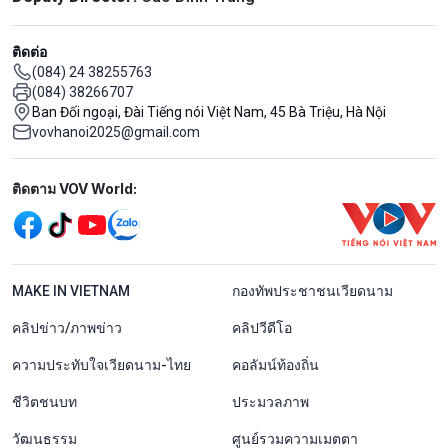
ติดต่อ
(084) 24 38255763
(084) 38266707
Ban Đối ngoại, Đài Tiếng nói Việt Nam, 45 Bà Triệu, Hà Nội
vovhanoi2025@gmail.com
Mạng xã hội
ติดตาม VOV World:
menu footer tiếng Thái
MAKE IN VIETNAM
กองทัพประชาชนเวียดนาม
คลิปข่าว/ภาพข่าว
คลิปวีดีโอ
ความประทับใจเวียดนาม-ไทย
คอลัมน์ท้องถิ่น
ชีวิตชนบท
ประมวลภาพ
วัฒนธรรม
ศูนย์รวมความเมตตา