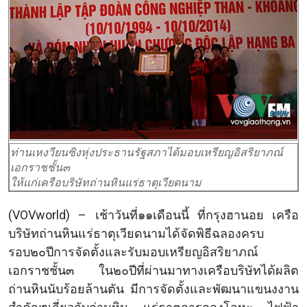
ท่านเหงวียนซิงหุ่งประธานรัฐสภาได้มอบเหรียญอิสริยาภณ์
เอกราชชั้น๓
ให้แก่เครือบริษัทถ่านหินแร่ธาตุเวียดนาม
(VOVworld) – เช้าวันที่๑๑เดือนนี้ ที่กรุงฮานอย เครือ
บริษัทถ่านหินแร่ธาตุเวียดนามได้จัดพิธีฉลองครบ
รอบ๒๐ปีการจัดตั้งและรับมอบเหรียญอิสริยาภณ์
เอกราชชั้น๓ ใน๒๐ปีที่ผ่านมาทางเครือบริษัทได้ผลิต
ถ่านหินนับร้อยล้านตัน มีการจัดตั้งและพัฒนาแขนงงาน