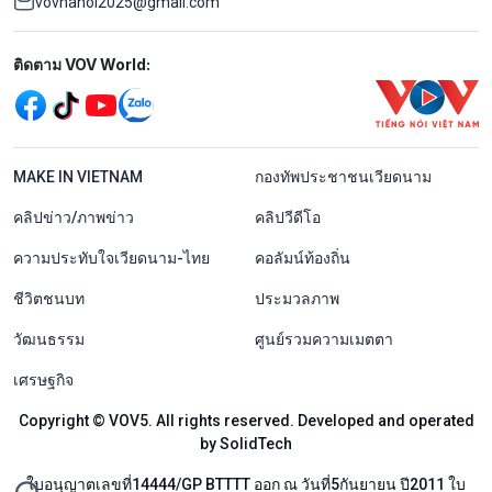
vovhanoi2025@gmail.com
Mạng xã hội
ติดตาม VOV World:
menu footer tiếng Thái
MAKE IN VIETNAM
กองทัพประชาชนเวียดนาม
คลิปข่าว/ภาพข่าว
คลิปวีดีโอ
ความประทับใจเวียดนาม-ไทย
คอลัมน์ท้องถิ่น
ชีวิตชนบท
ประมวลภาพ
วัฒนธรรม
ศูนย์รวมความเมตตา
เศรษฐกิจ
Copyright © VOV5. All rights reserved. Developed and operated
by SolidTech
ใบอนุญาตเลขที่14444/GP BTTTT ออก ณ วันที่5กันยายน ปี2011 ใบ