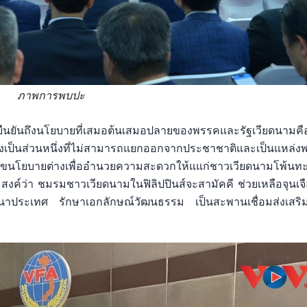
ภาพการพบปะ
นยันถึงนโยบายที่เสมอต้นเสมอปลายของพรรคและรัฐเวียดนามคื
เป็นส่วนหนึ่งที่ไม่สามารถแยกออกจากประชาชาติและเป็นแหล่งพ
้ไขนโยบายต่างเพื่ออำนวยความสะดวกให้แแก่ชาวเวียดนามโพ้นท
งค์ว่า ชมรมชาวเวียดนามในฟิลิปปินส์จะสามัคคี ช่วยเหลือจุนเจื
ัฒนาประเทศ รักษาเอกลักษณ์วัฒนธรรม เป็นสะพานเชื่อมส่งเสริ