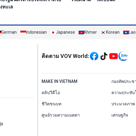
งทะเล
German
Indonesian
Japanese
Khmer
Korean
Lao
Mạng xã hội
ติดตาม VOV World:
menu footer tiếng Th
MAKE IN VIETNAM
กองทัพประช
คลิปวีดีโอ
ความประทับ
ชีวิตชนบท
ประมวลภาพ
ศูนย์รวมความเมตตา
เศรษฐกิจ
ội