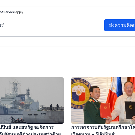
of Service
apply.
ร่
ส่งความคิดเ
ิลิปปินส์ และสหรัฐ จะจัดการ
การเจรจาระดับรัฐมนตรีกลาโ
ับรัฐมนตรีต่างประเทศว่าด้วย
เวียดนาม – ฟิลิปปินส์