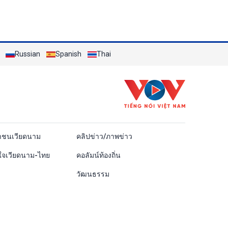
Russian
Spanish
Thai
ái
าชนเวียดนาม
คลิปข่าว/ภาพข่าว
ใจเวียดนาม-ไทย
คอลัมน์ท้องถิ่น
วัฒนธรรม