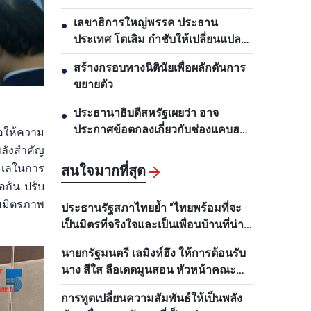
เลขาธิการใหญ่พรรค ประธาน
●
ประเทศ โตเลิม กำชับให้เปลี่ยนแปลง
งานด้านการวางแผนและพัฒนา
สร้างกรอบทางนิตินัยเพื่อผลักดันการ
●
โครงสร้างพื้นฐาน
ขยายตัว
ประธานาธิบดีสหรัฐเผยว่า อาจ
●
ประกาศข้อตกลงเกี่ยวกับช่องแคบฮอร์
อให้ความ
มุซภายใน 48 ชั่วโมงข้างหน้า
ลังสำคัญ
ะเลในการ
สนใจมากที่สุด
อกัน ปรับ
มมิตรภาพ
ประธานรัฐสภาไทยย้ำ "ไทยพร้อมที่จะ
เป็นมิตรที่จริงใจและเป็นเพื่อนบ้านที่น่า
ไว้วางใจของเวียดนามเสมอ"
นายกรัฐมนตรี เลมิงห์ฮึง ให้การต้อนรับ
นาง สีใส ลือเดดมูนสอน หัวหน้าคณะ
กรรมการด้านบุคลากรส่วนกลางพรรค
การทูตเปลี่ยนความสัมพันธ์ให้เป็นพลัง
ประชาชนปฏิวัติลาว