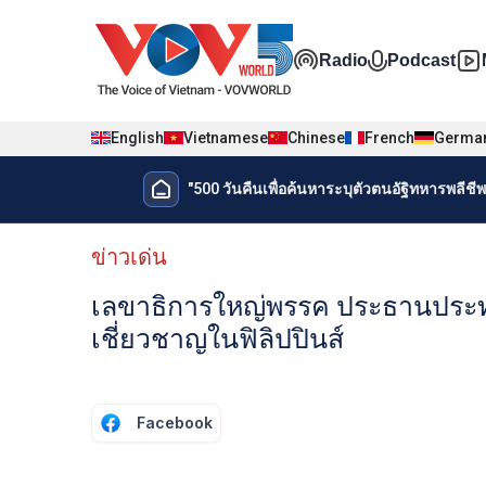
Nhảy đến nội dung
Đa phương t
Radio
Podcast
English
Vietnamese
Chinese
French
Germa
Menu trang chủ tiếng Thái
"500 วันคืนเพื่อค้นหาระบุตัวตนอัฐิทหารพลีชีพเ
Menu phụ tiếng Thái
ข่าวเด่น
เลขาธิการใหญ่พรรค ประธานประท
เชี่ยวชาญในฟิลิปปินส์
Facebook