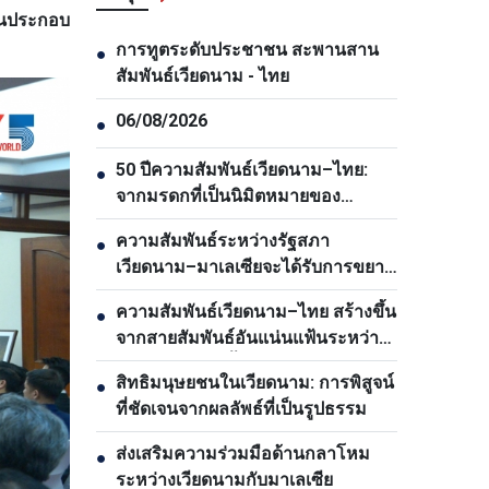
านประกอบ
การทูตระดับประชาชน สะพานสาน
●
สัมพันธ์เวียดนาม - ไทย
06/08/2026
●
50 ปีความสัมพันธ์เวียดนาม–ไทย:
●
จากมรดกที่เป็นนิมิตหมายของ
ประธานโฮจิมินห์สู่ตวามเป็นหุ้นส่วน
ความสัมพันธ์ระหว่างรัฐสภา
●
ยุทธศาสตร์รอบด้าน
เวียดนาม–มาเลเซียจะได้รับการขยาย
อย่างต่อเนื่อง
ความสัมพันธ์เวียดนาม–ไทย สร้างขึ้น
●
จากสายสัมพันธ์อันแน่นแฟ้นระหว่าง
ประชาชนของทั้งสองประเทศ
สิทธิมนุษยชนในเวียดนาม: การพิสูจน์
●
ที่ชัดเจนจากผลลัพธ์ที่เป็นรูปธรรม
ส่งเสริมความร่วมมือด้านกลาโหม
●
ระหว่างเวียดนามกับมาเลเซีย