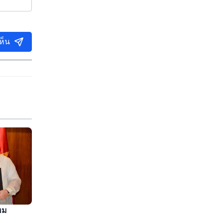
ห็น
หม