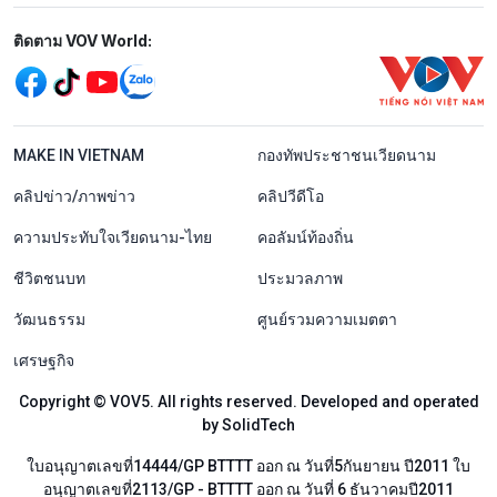
Mạng xã hội
ติดตาม VOV World:
menu footer tiếng Thái
MAKE IN VIETNAM
กองทัพประชาชนเวียดนาม
คลิปข่าว/ภาพข่าว
คลิปวีดีโอ
ความประทับใจเวียดนาม-ไทย
คอลัมน์ท้องถิ่น
ชีวิตชนบท
ประมวลภาพ
วัฒนธรรม
ศูนย์รวมความเมตตา
เศรษฐกิจ
Copyright © VOV5. All rights reserved. Developed and operated
by SolidTech
ใบอนุญาตเลขที่14444/GP BTTTT ออก ณ วันที่5กันยายน ปี2011 ใบ
อนุญาตเลขที่2113/GP - BTTTT ออก ณ วันที่ 6 ธันวาคมปี2011