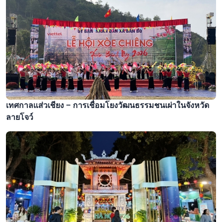
เทศกาลแส่วเชียง – การเชื่อมโยงวัฒนธรรมชนเผ่าในจังหวัด
ลายโจว์