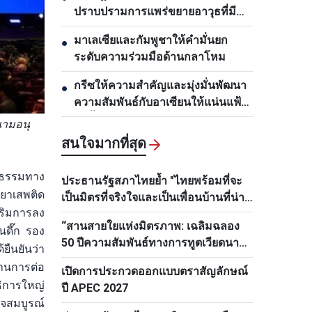
ปราบปรามการแพร่ขยายอาวุธที่มี
อานุภาพทำลายล้างสูงเน้นการป้องกัน
มาเลเซียและกัมพูชาให้คำมั่นยก
●
เป็นหลัก
ระดับความร่วมมือด้านกลาโหม
กรีซให้ความสำคัญและมุ่งมั่นพัฒนา
●
ความสัมพันธ์กับอาเซียนให้แน่นแฟ้น
ยิ่งขึ้น
นามอนุ
สนใจมากที่สุด
ติธรรมทาง
ประธานรัฐสภาไทยย้ำ "ไทยพร้อมที่จะ
ยาเสพติด
เป็นมิตรที่จริงใจและเป็นเพื่อนบ้านที่น่า
ริมการลง
ไว้วางใจของเวียดนามเสมอ"
“สานสายใยแห่งมิตรภาพ: เฉลิมฉลอง
ดึ๊ก รอง
50 ปีความสัมพันธ์ทางการทูตเวียดนาม–
ืนยันว่า
ไทย”
้านการต่อ
เปิดการประกวดออกแบบตราสัญลักษณ์
ิการใหญ่
ปี APEC 2027
จสมบูรณ์