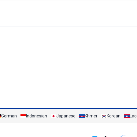
German
Indonesian
Japanese
Khmer
Korean
Lao
Mạng xã hội