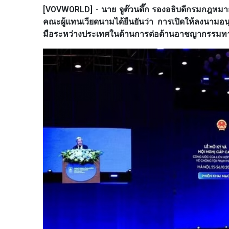
[VOVWORLD] - นาย จูต๊วนดึ๊ก รองอธิบดีกรมกฎห
คณะผู้แทนเวียดนามได้ยืนยันว่า การเปิดให้ลงนามอ
มือระหว่างประเทศในด้านการต่อต้านอาชญากรรมทา