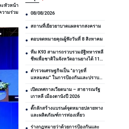
ะหัวหน้า
อความร่วม
08/08/2026
●
สถานที่เยียวยาบาดแผลจากสงคราม
●
ตอบจดหมายคุณผู้ฟังวันที่ 8 สิงหาคม
●
ทีม K93 สามารถรวบรวมอัฐิทหารพลี
●
ชีพเพื่อชาติในจังหวัดอานยางได้ 11
ชุด
ตำรวจเศรษฐกิจเป็น "อาวุธที่
●
แหลมคม” ในการป้องกันและปราบ
ปรามอาชญากรรม
เปิดเทศกาลเวียดนาม – สาธารณรัฐ
●
เกาหลี เมืองดานังปี 2026
ดั๊กลักสร้างแบรนด์จุดหมายปลายทาง
●
และผลิตภัณฑ์การท่องเที่ยว
ร่างกฎหมายว่าด้วยการป้องกันและ
●