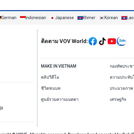
German
Indonesian
Japanese
Khmer
Korean
Lao
Mạng xã hội
ติดตาม VOV World:
menu footer tiếng Th
MAKE IN VIETNAM
กองทัพประช
คลิปวีดีโอ
ความประทับ
ชีวิตชนบท
ประมวลภาพ
ศูนย์รวมความเมตตา
เศรษฐกิจ
ội