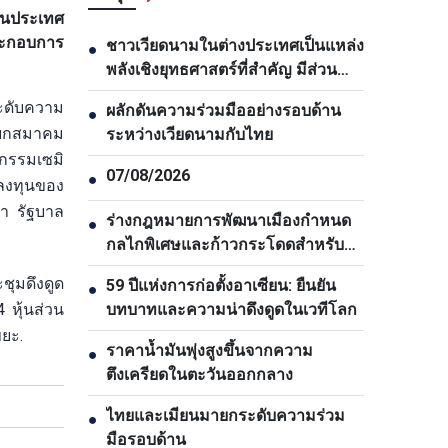
านประเทศ
ประกอบการ
ชาวเวียดนามในต่างประเทศเป็นแหล่ง
●
พลังเชิงยุทธศาสตร์ที่สำคัญ มีส่วน
ช่วยยกระดับพลังรวมของชาติ
ระดับความ
ผลักดันความร่วมมืออย่างรอบด้าน
●
ายกสมาคม
ระหว่างเวียดนามกับไทย
กรรมเซมิ
07/08/2026
●
รลงทุนของ
า รัฐบาล
ร่างกฎหมายการพัฒนาเมืองกำหนด
●
กลไกพิเศษและก้าวกระโดดสำหรับ
นครโฮจิมินห์
ชุมดึงดูด
59 ปีแห่งการก่อตั้งอาเซียน: ยืนยัน
●
 หุ้นส่วน
บทบาทและความน่าดึงดูดในเวทีโลก
ยะ.
ราคาน้ำมันพุ่งสูงขึ้นจากความ
●
ตึงเครียดในตะวันออกกลาง
ไทยและเมียนมายกระดับความร่วม
●
มือรอบด้าน