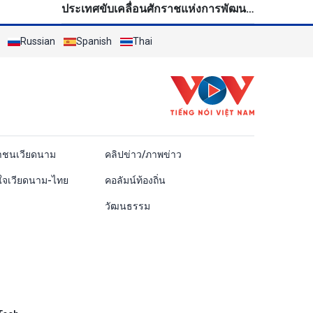
ประเทศขับเคลื่อนศักราชแห่งการพัฒนา
ใหม่
Russian
Spanish
Thai
ái
าชนเวียดนาม
คลิปข่าว/ภาพข่าว
ใจเวียดนาม-ไทย
คอลัมน์ท้องถิ่น
วัฒนธรรม