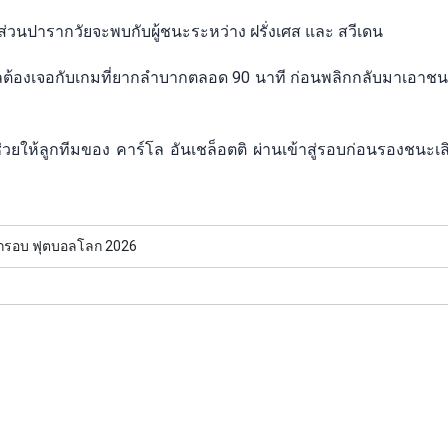
นปารากวัยจะพบกับผู้ชนะระหว่าง ฝรั่งเศส และ สวีเดน
ลต้องเจอกับเกมที่ยากลำบากตลอด 90 นาที ก่อนพลิกกลับมาเอาชนะญ
วยให้ลูกทีมของ คาร์โล อันเชล็อตติ ผ่านเข้าสู่รอบก่อนรองชนะเ
ตกรอบ ฟุตบอลโลก 2026