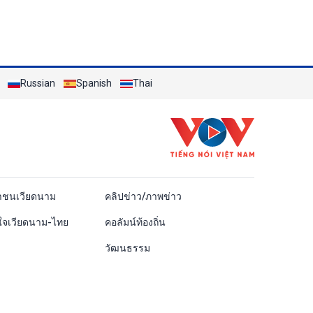
Russian
Spanish
Thai
ái
าชนเวียดนาม
คลิปข่าว/ภาพข่าว
ใจเวียดนาม-ไทย
คอลัมน์ท้องถิ่น
วัฒนธรรม