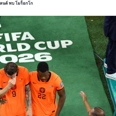
์แลนด์ พบ โมร็อกโก