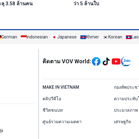
ะลุ 3.58 ล้านคน
ว่า 5 ล้านใบ
German
Indonesian
Japanese
Khmer
Korean
Lao
Mạng xã hội
ติดตาม VOV World:
menu footer tiếng Th
MAKE IN VIETNAM
กองทัพประช
คลิปวีดีโอ
ความประทับ
ชีวิตชนบท
ประมวลภาพ
ศูนย์รวมความเมตตา
เศรษฐกิจ
ội