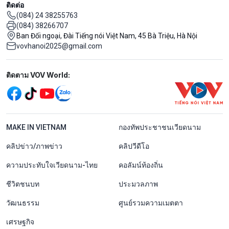
ติดต่อ
(084) 24 38255763
(084) 38266707
Ban Đối ngoại, Đài Tiếng nói Việt Nam, 45 Bà Triệu, Hà Nội
vovhanoi2025@gmail.com
Mạng xã hội
ติดตาม VOV World:
menu footer tiếng Thái
MAKE IN VIETNAM
กองทัพประชาชนเวียดนาม
คลิปข่าว/ภาพข่าว
คลิปวีดีโอ
ความประทับใจเวียดนาม-ไทย
คอลัมน์ท้องถิ่น
ชีวิตชนบท
ประมวลภาพ
วัฒนธรรม
ศูนย์รวมความเมตตา
เศรษฐกิจ