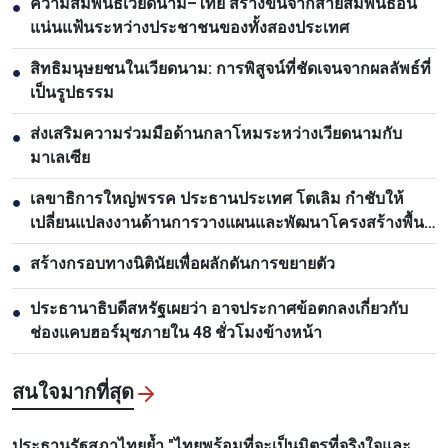
ความสัมพันธ์เวียดนาม–ไทย สร้างขึ้นจากสายสัมพันธ์อัน
●
แน่นแฟ้นระหว่างประชาชนของทั้งสองประเทศ
สิทธิมนุษยชนในเวียดนาม: การพิสูจน์ที่ชัดเจนจากผลลัพธ์ที่
●
เป็นรูปธรรม
ส่งเสริมความร่วมมือด้านกลาโหมระหว่างเวียดนามกับ
●
มาเลเซีย
เลขาธิการใหญ่พรรค ประธานประเทศ โตเลิม กำชับให้
●
เปลี่ยนแปลงงานด้านการวางแผนและพัฒนาโครงสร้างพื้น
ฐาน
สร้างกรอบทางนิตินัยเพื่อผลักดันการขยายตัว
●
ประธานาธิบดีสหรัฐเผยว่า อาจประกาศข้อตกลงเกี่ยวกับ
●
ช่องแคบฮอร์มุซภายใน 48 ชั่วโมงข้างหน้า
สนใจมากที่สุด
ประธานรัฐสภาไทยย้ำ "ไทยพร้อมที่จะเป็นมิตรที่จริงใจและ