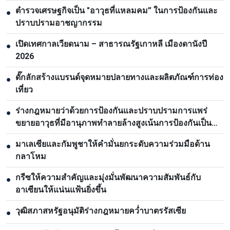
ตำรวจเศรษฐกิจเป็น "อาวุธที่แหลมคม” ในการป้องกันและ
●
ปราบปรามอาชญากรรม
เปิดเทศกาลเวียดนาม – สาธารณรัฐเกาหลี เมืองดานังปี
●
2026
ดั๊กลักสร้างแบรนด์จุดหมายปลายทางและผลิตภัณฑ์การท่อง
●
เที่ยว
ร่างกฎหมายว่าด้วยการป้องกันและปราบปรามการแพร่
●
ขยายอาวุธที่มีอานุภาพทำลายล้างสูงเน้นการป้องกันเป็น
หลัก
มาเลเซียและกัมพูชาให้คำมั่นยกระดับความร่วมมือด้าน
●
กลาโหม
กรีซให้ความสำคัญและมุ่งมั่นพัฒนาความสัมพันธ์กับ
●
อาเซียนให้แน่นแฟ้นยิ่งขึ้น
วุฒิสภาสหรัฐอนุมัติร่างกฎหมายคว่ำบาตรรัสเซีย
●