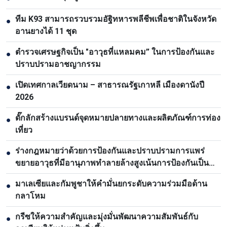
ทีม K93 สามารถรวบรวมอัฐิทหารพลีชีพเพื่อชาติในจังหวัด
●
อานยางได้ 11 ชุด
ตำรวจเศรษฐกิจเป็น "อาวุธที่แหลมคม” ในการป้องกันและ
●
ปราบปรามอาชญากรรม
เปิดเทศกาลเวียดนาม – สาธารณรัฐเกาหลี เมืองดานังปี
●
2026
ดั๊กลักสร้างแบรนด์จุดหมายปลายทางและผลิตภัณฑ์การท่อง
●
เที่ยว
ร่างกฎหมายว่าด้วยการป้องกันและปราบปรามการแพร่
●
ขยายอาวุธที่มีอานุภาพทำลายล้างสูงเน้นการป้องกันเป็น
หลัก
มาเลเซียและกัมพูชาให้คำมั่นยกระดับความร่วมมือด้าน
●
กลาโหม
กรีซให้ความสำคัญและมุ่งมั่นพัฒนาความสัมพันธ์กับ
●