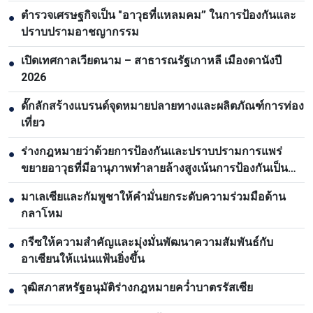
ตำรวจเศรษฐกิจเป็น "อาวุธที่แหลมคม” ในการป้องกันและ
●
ปราบปรามอาชญากรรม
เปิดเทศกาลเวียดนาม – สาธารณรัฐเกาหลี เมืองดานังปี
●
2026
ดั๊กลักสร้างแบรนด์จุดหมายปลายทางและผลิตภัณฑ์การท่อง
●
เที่ยว
ร่างกฎหมายว่าด้วยการป้องกันและปราบปรามการแพร่
●
ขยายอาวุธที่มีอานุภาพทำลายล้างสูงเน้นการป้องกันเป็น
หลัก
มาเลเซียและกัมพูชาให้คำมั่นยกระดับความร่วมมือด้าน
●
กลาโหม
กรีซให้ความสำคัญและมุ่งมั่นพัฒนาความสัมพันธ์กับ
●
อาเซียนให้แน่นแฟ้นยิ่งขึ้น
วุฒิสภาสหรัฐอนุมัติร่างกฎหมายคว่ำบาตรรัสเซีย
●