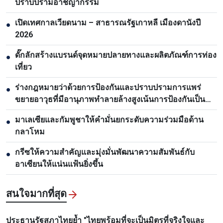
ปราบปรามอาชญากรรม
เปิดเทศกาลเวียดนาม – สาธารณรัฐเกาหลี เมืองดานังปี
●
2026
ดั๊กลักสร้างแบรนด์จุดหมายปลายทางและผลิตภัณฑ์การท่อง
●
เที่ยว
ร่างกฎหมายว่าด้วยการป้องกันและปราบปรามการแพร่
●
ขยายอาวุธที่มีอานุภาพทำลายล้างสูงเน้นการป้องกันเป็น
หลัก
มาเลเซียและกัมพูชาให้คำมั่นยกระดับความร่วมมือด้าน
●
กลาโหม
กรีซให้ความสำคัญและมุ่งมั่นพัฒนาความสัมพันธ์กับ
●
อาเซียนให้แน่นแฟ้นยิ่งขึ้น
สนใจมากที่สุด
ประธานรัฐสภาไทยย้ำ "ไทยพร้อมที่จะเป็นมิตรที่จริงใจและ