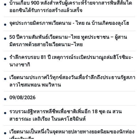
บ้านเกือบ 900 หลังสำหรับผู้เคราะห์ร้ายจากสารพิษสีส้มได
●
ออกซินได้รับการก่อสร้างแล้วเสร็จ
จุดประกายมิตรภาพเวียดนาม - ไทย ณ บ้านเกิดของลุงโฮ
●
50 ปีความสัมพันธ์เวียดนาม–ไทย ทูตประชาชน – ผู้สาน
●
มิตรภาพด้วยสายใจเวียดนาม–ไทย
รำลึกครบรอบ 81 ปี เหตุการณ์ระเบิดปรมาณูถล่มฮิโรชิมะ-
●
นางาซากิ
เวียดนามประกาศไว้ทุกข์สองวันเพื่อรำลึกถึงประธานรัฐสภา
●
ลาวไซสมพอน พมวิหาน
09/08/2026
●
รวบรวมอัฐิทหารพลีชีพเพื่อชาติเพิ่มอีก 18 ชุด ณ สวน
●
สาธารณะ เลถิเรียง ในนครโฮจิมินห์
เวียดนามเป็นหนึ่งในจุดหมายปลายทางยอดนิยมของนักท่อง
●