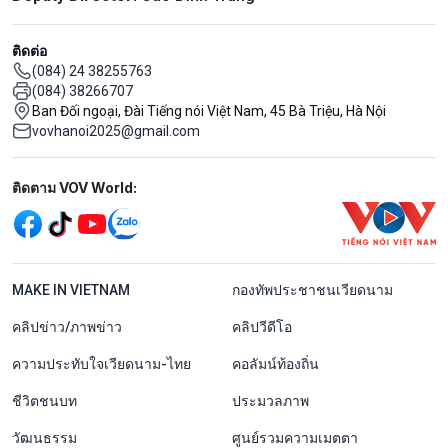
ติดต่อ
(084) 24 38255763
(084) 38266707
Ban Đối ngoại, Đài Tiếng nói Việt Nam, 45 Bà Triệu, Hà Nội
vovhanoi2025@gmail.com
Mạng xã hội
ติดตาม VOV World:
menu footer tiếng Thái
MAKE IN VIETNAM
กองทัพประชาชนเวียดนาม
คลิปข่าว/ภาพข่าว
คลิปวีดีโอ
ความประทับใจเวียดนาม-ไทย
คอลัมน์ท้องถิ่น
ชีวิตชนบท
ประมวลภาพ
วัฒนธรรม
ศูนย์รวมความเมตตา