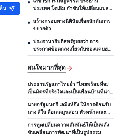
เลขาธิการใหญ่พรรค ประธาน
●
ห็น
ประเทศ โตเลิม กำชับให้เปลี่ยนแปลง
งานด้านการวางแผนและพัฒนา
สร้างกรอบทางนิตินัยเพื่อผลักดันการ
●
โครงสร้างพื้นฐาน
ขยายตัว
ประธานาธิบดีสหรัฐเผยว่า อาจ
●
ประกาศข้อตกลงเกี่ยวกับช่องแคบฮอร์
มุซภายใน 48 ชั่วโมงข้างหน้า
สนใจมากที่สุด
ประธานรัฐสภาไทยย้ำ "ไทยพร้อมที่จะ
เป็นมิตรที่จริงใจและเป็นเพื่อนบ้านที่น่า
ไว้วางใจของเวียดนามเสมอ"
นายกรัฐมนตรี เลมิงห์ฮึง ให้การต้อนรับ
นาง สีใส ลือเดดมูนสอน หัวหน้าคณะ
กรรมการด้านบุคลากรส่วนกลางพรรค
การทูตเปลี่ยนความสัมพันธ์ให้เป็นพลัง
ประชาชนปฏิวัติลาว
ขับเคลื่อนการพัฒนาที่เป็นรูปธรรม