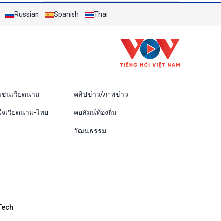
Russian
Spanish
Thai
ái
าชนเวียดนาม
คลิปข่าว/ภาพข่าว
ใจเวียดนาม-ไทย
คอลัมน์ท้องถิ่น
วัฒนธรรม
Tech