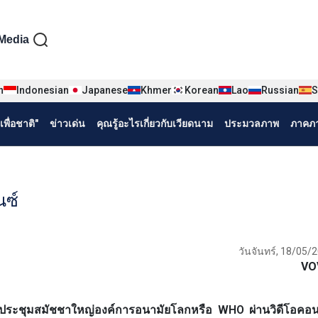
iện tiếng Thái
Media
n
Indonesian
Japanese
Khmer
Korean
Lao
Russian
S
พื่อชาติ"
ข่าวเด่น
คุณรู้อะไรเกี่ยวกับเวียดนาม
ประมวลภาพ
ภาคภา
นซ์
วันจันทร์, 18/05/
VO
ประชุมสมัชชาใหญ่องค์การอนามัยโลกหรือ WHO ผ่านวิดีโอคอน