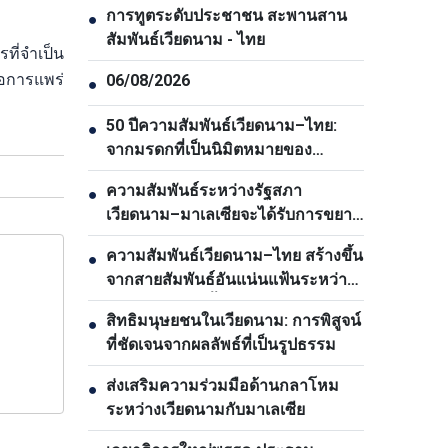
การทูตระดับประชาชน สะพานสาน
●
สัมพันธ์เวียดนาม - ไทย
ที่จำเป็น
อการแพร่
06/08/2026
●
50 ปีความสัมพันธ์เวียดนาม–ไทย:
●
จากมรดกที่เป็นนิมิตหมายของ
ประธานโฮจิมินห์สู่ตวามเป็นหุ้นส่วน
ความสัมพันธ์ระหว่างรัฐสภา
●
ยุทธศาสตร์รอบด้าน
เวียดนาม–มาเลเซียจะได้รับการขยาย
อย่างต่อเนื่อง
ความสัมพันธ์เวียดนาม–ไทย สร้างขึ้น
●
จากสายสัมพันธ์อันแน่นแฟ้นระหว่าง
ประชาชนของทั้งสองประเทศ
สิทธิมนุษยชนในเวียดนาม: การพิสูจน์
●
ที่ชัดเจนจากผลลัพธ์ที่เป็นรูปธรรม
ส่งเสริมความร่วมมือด้านกลาโหม
●
ระหว่างเวียดนามกับมาเลเซีย