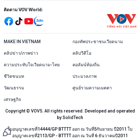
Mạng xã hội
ติดตาม VOV World:
menu footer tiếng Thái
MAKE IN VIETNAM
กองทัพประชาชนเวียดนาม
คลิปข่าว/ภาพข่าว
คลิปวีดีโอ
ความประทับใจเวียดนาม-ไทย
คอลัมน์ท้องถิ่น
ชีวิตชนบท
ประมวลภาพ
วัฒนธรรม
ศูนย์รวมความเมตตา
เศรษฐกิจ
Copyright © VOV5. All rights reserved. Developed and operated
by SolidTech
ใบอนุญาตเลขที่14444/GP BTTTT ออก ณ วันที่5กันยายน ปี2011 ใบ
อนุญาตเลขที่2113/GP - BTTTT ออก ณ วันที่ 6 ธันวาคมปี2011